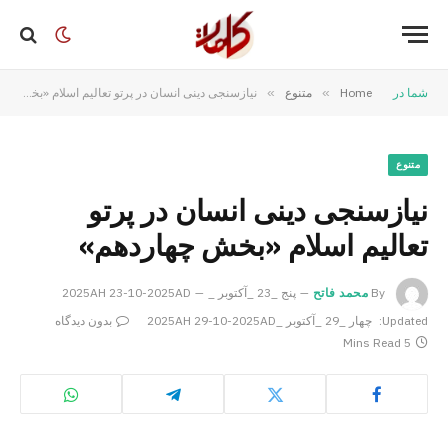
شما در
Home
»
متنوع
»
نیازسنجی دینی انسان در پرتو تعالیم اسلام «بخش چهاردهم»
متنوع
نیازسنجی دینی انسان در پرتو
تعالیم اسلام «بخش چهاردهم»
By
محمد فاتح
پنج _23 _آکتوبر _2025AH 23-10-2025AD
Updated:
چهار _29 _آکتوبر _2025AH 29-10-2025AD
بدون دیدگاه
5 Mins Read