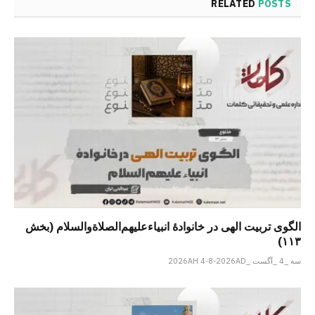
RELATED
POSTS
الگوی تربیت الهی در خانوادۀ انبیاءعلیهم‌الصلاةو‌السلام (بخش
۱۱۳)
سه _4 _آگست _2026AH 4-8-2026AD