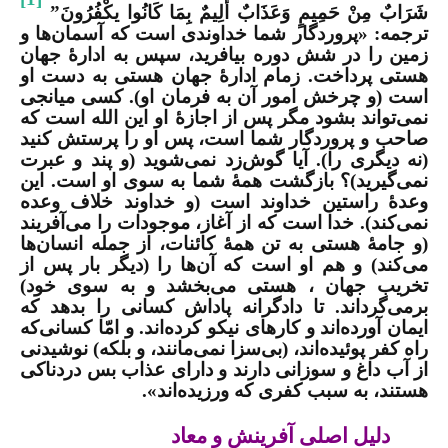
شَرَابٌ مِنْ حَمِیمٍ وَعَذَابٌ أَلِیمٌ بِمَا كَانُوا یكْفُرُونَ”
ترجمه: «‏پروردگار شما خداوندی است كه آسمان‌ها و
زمین را در شش دوره بیافرید، سپس به ادارۀ جهان
هستی پرداخت. زمام ادارۀ جهان هستی به دست او
است (و چرخش امور آن به فرمان او). كسی میانجی
نمی‌تواند بشود مگر پس از اجازۀ او این الله است كه
صاحب و پروردگار شما است، پس او را پرستش كنید
(نه دیگری را). آیا گوش‌زد نمی‌شوید (و پند و عبرت
نمی‌گیرید)؟‏ ‏بازگشت همۀ شما به سوی او است. این
وعدۀ راستین خداوند است (و خداوند خلاف وعده
نمی‌كند). خدا است كه از آغاز، موجودات را می‌آفریند
(و جامۀ هستی به تن همۀ كائنات، از جمله انسان‌ها
می‌كند) و هم او است كه آن‌ها را (دیگر بار پس از
تخریب جهان ، هستی می‌بخشد و به سوی خود)
برمی‌گرداند. تا دادگرانه پاداش كسانی را بدهد كه
ایمان آورده‌اند و كارهای نیكو كرده‌اند. و امّا كسانی‌كه
راه كفر پوئیده‌اند، (بی‌سزا نمی‌مانند، و بلكه) نوشیدنی
از آب داغ و سوزانی دارند و دارای عذاب بس دردناكی
هستند، به سبب كفری كه ورزیده‌اند».‏
دلیل اصلی آفرینش و معاد