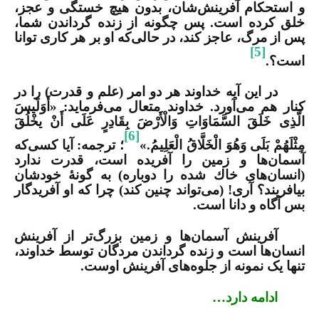
و استحکام آفرینش‌شان، بدون هیچ خستگی و عجز،
خلق کرده است. پس چگونه از زنده گرداندن شما،
پس از مرگ، عاجز کند، در حالی‌که او بر هر کاری توانا
[5]
است؟.
در این آیه خداوند هر دو امر (علم و قدرت) را در
کنار هم می‌آورد. خداوند متعال می‌فرماید: «أَوَلَیسَ
الَّذِی خَلَقَ السَّمَاوَاتِ وَالْأَرْضَ بِقَادِرٍ عَلَى أَنْ یخْلُقَ
[6]
مِثْلَهُمْ بَلَى وَهُوَ الْخَلَّاقُ الْعَلِیمُ.»
؛ ترجمه: ‏آیا كسی‌كه
آسمان‌ها و زمین را آفریده است، قدرت ندارد
(انسان‌های خاك شده را دوباره) به گونۀ خودشان
بیافریند؟ آری! (می‌تواند چنین كند) چرا كه او آفریدگار
بس آگاه و دانا است.‏
آفرینش آسمان‌ها و زمین بزرگ‌تر از آفرینش
انسان‌ها است و زنده گرداندن مردگان توسط خداوند،
تنها یک نمونه از جلوه‌های آفرینش اوست.
ادامه دارد…