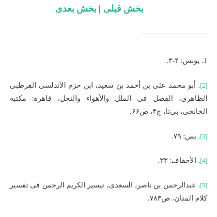
بخش قبلی
|
بخش بعدی
1. یونس: ۴-۳.
. أبو محمد علی بن أحمد بن سعید، ابن حزم الأندلسی القرطبی
[2]
الظاهری، الفصل فی الملل والأهواء والنحل، قاهره: مکتبه
الخانجی، بی‌تا، ج۴، ص۶۶.
. یس: ۷۹.
[3]
. الأحقاف: ۳۳.
[4]
. عبدالرحمن بن ناصر، السعدی، تیسیر الکریم الرحمن فی تفسیر
[5]
کلام المنان، ص۷۸۳.