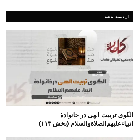
از دست ندهید
الگوی تربیت الهی در خانوادۀ
انبیاءعلیهم‌الصلاةو‌السلام (بخش ۱۱۳)