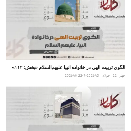
الگوی تربیت الهی در خانواده انبیا‌‌ علیهم‌السلام «بخش: ۱۱۲»
چهار _22 _جولای _2026AH 22-7-2026AD