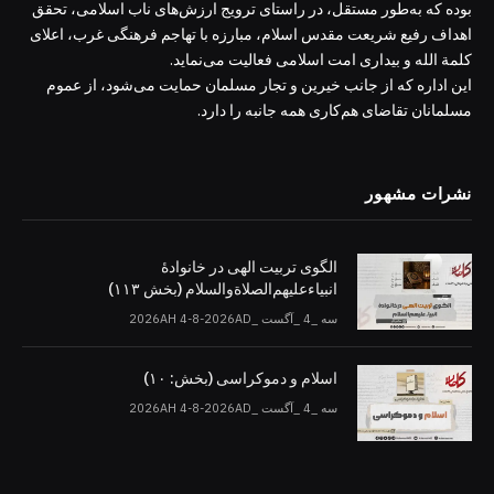
بوده که به‌طور مستقل، در راستای ترویج ارزش‌های ناب اسلامی، تحقق
اهداف رفیع شریعت مقدس اسلام، مبارزه با تهاجم فرهنگی غرب، اعلای
کلمة الله و بیداری امت اسلامی فعالیت می‌نماید.
این اداره که از جانب خیرین و تجار مسلمان حمایت می‌شود، از عموم
مسلمانان تقاضای هم‌کاری همه جانبه را دارد.
نشرات مشهور
الگوی تربیت الهی در خانوادۀ
انبیاءعلیهم‌الصلاةو‌السلام (بخش ۱۱۳)
سه _4 _آگست _2026AH 4-8-2026AD
اسلام و دموکراسی (بخش: ۱۰)
سه _4 _آگست _2026AH 4-8-2026AD