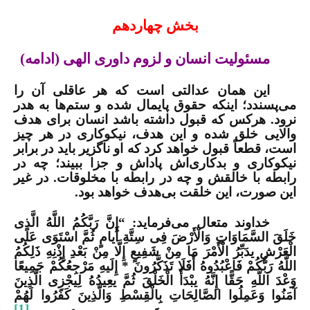
بخش چهاردهم
مسئولیت انسان و لزوم داوری الهی (ادامه)
این همان عدالتی است که هر عاقلی آن را
می‌پسندد؛ اینکه حقوق پایمال شده و ستم‌ها به هدر
نرود. هرکس که قبول داشته باشد انسان برای هدف
والایی خلق شده و این هدف، نیکوکاری در هر چیز
است، قطعاً قبول خواهد کرد که او ناگزیر باید در برابر
نیکوکاری و بدکاری‌اش پاداش و جزا ببیند؛ چه در
رابطه با خالقش و چه در رابطه با مخلوقات. در غیر
این صورت، این خلقت بی‌هدف خواهد بود.
خداوند متعال می‌فرماید:
“
إِنَّ رَبَّكُمُ اللَّهُ الَّذِی
خَلَقَ السَّمَاوَاتِ وَالْأَرْضَ فِی سِتَّةِ أَیامٍ ثُمَّ اسْتَوَى عَلَى
الْعَرْشِ یدَبِّرُ الْأَمْرَ مَا مِنْ شَفِیعٍ إِلَّا مِنْ بَعْدِ إِذْنِهِ ذَلِكُمُ
اللَّهُ رَبُّكُمْ فَاعْبُدُوهُ أَفَلَا تَذَكَّرُونَ * إِلَیهِ مَرْجِعُكُمْ جَمِیعًا
وَعْدَ اللَّهِ حَقًّا إِنَّهُ یبْدَأُ الْخَلْقَ ثُمَّ یعِیدُهُ لِیجْزِی الَّذِینَ
آمَنُوا وَعَمِلُوا الصَّالِحَاتِ بِالْقِسْطِ وَالَّذِینَ كَفَرُوا لَهُمْ
[1]