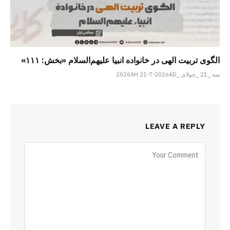
الگوی تربیت الهی در خانواده انبیا‌‌ علیهم‌السلام «بخش: ۱۱۱»
سه _21 _جولای _2026AH 21-7-2026AD
LEAVE A REPLY