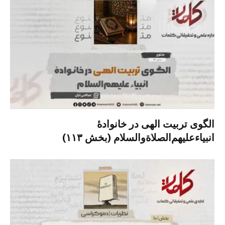
الگوی تربیت الهی در خانوادۀ
انبیاءعلیهم‌الصلاةو‌السلام (بخش ۱۱۳)