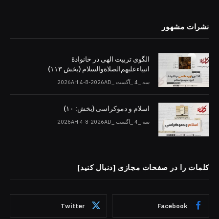
نشرات مشهور
الگوی تربیت الهی در خانوادۀ
انبیاءعلیهم‌الصلاةو‌السلام (بخش ۱۱۳)
سه _4 _آگست _2026AH 4-8-2026AD
اسلام و دموکراسی (بخش: ۱۰)
سه _4 _آگست _2026AH 4-8-2026AD
کلمات را در صفحات مجازی [دنبال کنید]
Twitter
Facebook