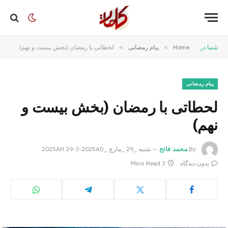
شما در
Home
»
پیام رمضانی
»
لحطاتی با رمضان (بخش بیست و نهم)
پیام رمضانی
لحطاتی با رمضان (بخش بیست و
نهم)
By
محمد فاتح
شنبه _29 _مارچ _2025AH 29-3-2025AD
بدون دیدگاه
3 Mins Read