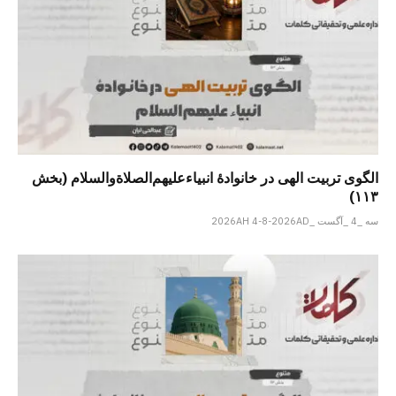
الگوی تربیت الهی در خانوادۀ انبیاءعلیهم‌الصلاةو‌السلام (بخش
۱۱۳)
سه _4 _آگست _2026AH 4-8-2026AD