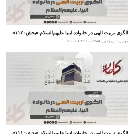
الگوی تربیت الهی در خانواده انبیا‌‌ علیهم‌السلام «بخش: ۱۱۲»
چهار _22 _جولای _2026AH 22-7-2026AD
الگوی تربیت الهی در خانواده انبیا‌‌ علیهم‌السلام «بخش: ۱۱۱»