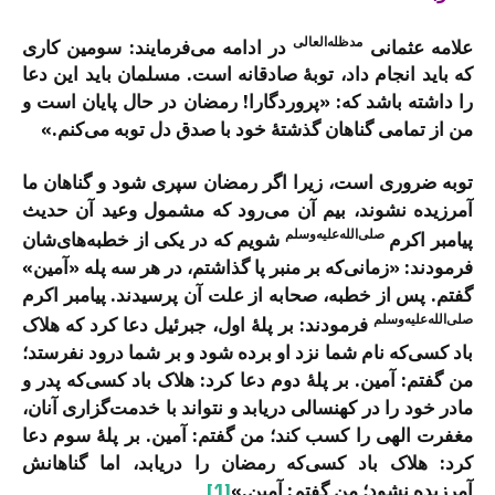
مدظله‌العالی
علامه عثمانی
در ادامه می‌فرمایند: سومین کاری
که باید انجام داد، توبۀ صادقانه است. مسلمان باید این دعا
را داشته باشد که: «پروردگارا! رمضان در حال پایان است و
من از تمامی گناهان گذشتۀ خود با صدق دل توبه می‌کنم.»
توبه ضروری است، زیرا اگر رمضان سپری شود و گناهان ما
آمرزیده نشوند، بیم آن می‌رود که مشمول وعید آن حدیث
صلی‌الله‌علیه‌وسلم
پیامبر اکرم
شویم که در یکی از خطبه‌های‌شان
فرمودند: «زمانی‌که بر منبر پا گذاشتم، در هر سه پله «آمین»
گفتم. پس از خطبه، صحابه از علت آن پرسیدند. پیامبر اکرم
صلی‌الله‌علیه‌وسلم
فرمودند: بر پلۀ اول، جبرئیل دعا کرد که هلاک
باد کسی‌که نام شما نزد او برده شود و بر شما درود نفرستد؛
من گفتم: آمین. بر پلۀ دوم دعا کرد: هلاک باد کسی‌که پدر و
مادر خود را در کهنسالی دریابد و نتواند با خدمت‌گزاری آنان،
مغفرت الهی را کسب کند؛ من گفتم: آمین. بر پلۀ سوم دعا
کرد: هلاک باد کسی‌که رمضان را دریابد، اما گناهانش
آمرزیده نشود؛ من گفتم: آمین.»
[1]