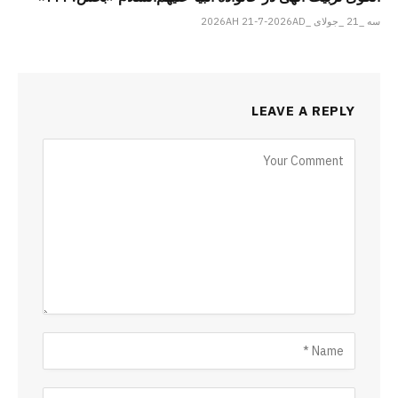
سه _21 _جولای _2026AH 21-7-2026AD
LEAVE A REPLY