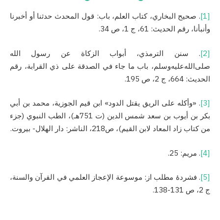
[1]
. صحيح البخاري، كتاب العلم، باب: قول المحدث حدثنا أو أخبرنا
وأنبأنا، رقم الحدیث: 61، ج 1، ص 34.
[2]
. سنن الترمذي، ‌‌أبواب الزكاة عن رسول الله
صلى‌الله‌عليه‌وسلم، باب ما جاء في الصدقة على ذي القرابة، رقم
الحدیث: 664، ج 2، ص 195.
[3]
. «وأكله ‌على ‌الريق يقتل الدود» ابن قيم الجوزية، محمد بن أبي
بكر بن أيوب بن سعد شمس الدين (ت 751هـ)، الطب النبوي (جزء
من كتاب زاد المعاد لابن القيم)، ص218، الناشر: دار الهلال- بيروت.
[4]
. مریم: 25.
[5]
. فشردۀ مطلب از: موسوعة الإعجاز العلمي في القرآن والسنة،
ج 2، ص 131-138.