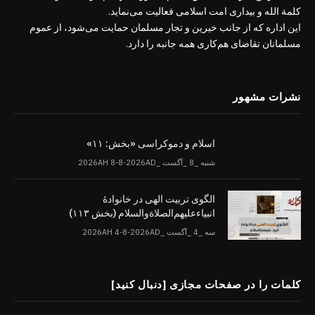
کلمة الله و بیداری امت اسلامی فعالیت می‌نماید.
این اداره که از جانب خیرین و تجار مسلمان حمایت می‌شود، از عموم
مسلمانان تقاضای هم‌کاری همه جانبه را دارد.
نشرات مشهور
اسلام و دموکراسی «بخش: ۱۱»
شنبه _8 _آگست _2026AH 8-8-2026AD
الگوی تربیت الهی در خانوادۀ
انبیاءعلیهم‌الصلاةو‌السلام (بخش ۱۱۳)
سه _4 _آگست _2026AH 4-8-2026AD
کلمات را در صفحات مجازی [دنبال کنید]