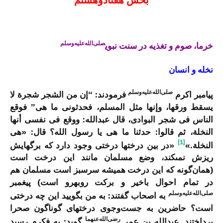
صلی‌الله‌علیه‌وسلم
خرما، صوم و تغذیه در سنت نبوی
نخله و انسان
صلی‌الله‌علیه‌وسلم
پیامبر اکرم
فرمودند: “إن من الشجر شجرة ‌لا
‌یسقط ‌ورقها، وإنها مثل المسلم، فحدثونی ما هی” فوقع
الناس فی شجر البوادی، قال عبدالله: ووقع فی نفسی أنها
النخلة، ثم قالوا: حدثنا ما هی یا رسول الله؟ قال: «هی
[1]
النخلة.»
«در بین درخت­ها درختى وجود دارد كه برگ­هایش
ریزش نمى­كند، وضع مسلمان مانند این درخت است
(همان‌گونه كه این درخت همیشه سرسبز است مسلمان هم
در تمام احوال باخیر و بركت روبه­رو است) پیغمبر
صلی‌الله‌علیه‌وسلم
به اصحاب گفتند: به من بگویید این چه درختی
است؟ حاضرین به جست‌وجوى درخت­هاى گوناگون صحرا
رضی‌الله‌عنهما
پرداختند. عبدالله بن عمر
گوید: به فكرم رسید