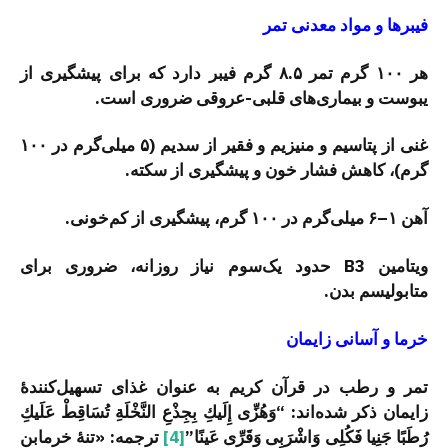
فیبرها و مواد معدنی تمر
هر ۱۰۰ گرم تمر ۸.۵ گرم فیبر دارد که برای پیشگیری از
یبوست و بیماری‌های قلبی-عروقی ضروری است.
غنی از پتاسیم و منیزیم و فقیر از سدیم (۵ میلی‌گرم در ۱۰۰
گرم)، کاهش فشار خون و پیشگیری از سکته.
آهن ۱–۶ میلی‌گرم در ۱۰۰ گرم، پیشگیری از کم‌خونی.
ویتامین B3 حدود یک‌سوم نیاز روزانه، ضروری برای
متابولیسم بدن.
خرما و آسانی زایمان
تمر و رطب در قرآن کریم به عنوان غذای تسهیل‌کنندۀ
زایمان ذکر شده‌اند: “وَهُزِّی إِلَیكِ بِجِذْعِ النَّخْلَةِ تُسَاقِطْ عَلَیكِ
رُطَبًا جَنِیا فَكُلِی وَاشْرَبِی وَقَرِّی عَینًا”
[4]
ترجمه: «تنۀ خرمابن