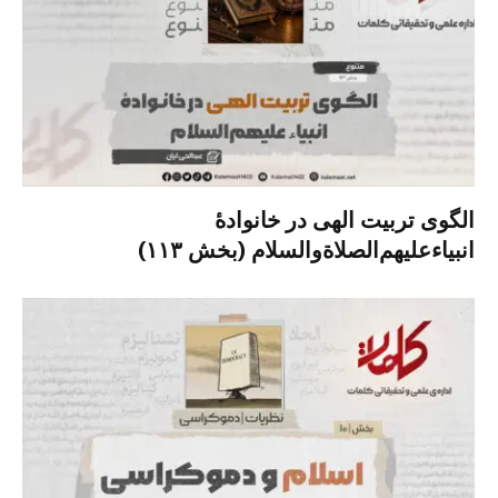
الگوی تربیت الهی در خانوادۀ
انبیاءعلیهم‌الصلاةو‌السلام (بخش ۱۱۳)