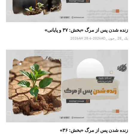
زنده شدن پس از مرگ «بخش: ۳۷ و پایانی»
یک _28 _جون _2026AH 28-6-2026AD
زنده شدن پس از مرگ «بخش: ۳۶»