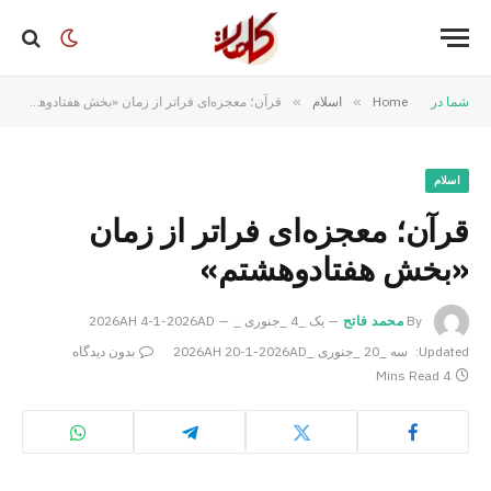
شما در
Home
»
اسلام
»
قرآن؛ معجزه‌ای فراتر از زمان «بخش هفتادوهشتم»
اسلام
قرآن؛ معجزه‌ای فراتر از زمان
«بخش هفتادوهشتم»
By
محمد فاتح
یک _4 _جنوری _2026AH 4-1-2026AD
Updated:
سه _20 _جنوری _2026AH 20-1-2026AD
بدون دیدگاه
4 Mins Read