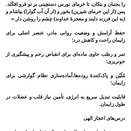
را بجنبان و بتكان، تا خرمای نورس دست­چینی بر تو فرو افكَنَد.
پس (از این خرمای شیرین) بخور و (از آن آب گوارا) بیاشام و
(به این فرزند دلبند و معجزۀ خداوند) چشم را روشن دار.»
حفظ آرامش و وضعیت روانی مادر، عنصر اصلی برای
زایمان راحت و کاهش درد؛
تمر و رطب حاوی ماده‌ای برای انقباض رحم و پیشگیری از
خونریزی؛
مُلَیّن و پاک‌کنندۀ روده‌ها،آماده‌سازی نظام گوارشی برای
زایمان؛
قابلیت تبدیل سریع به انرژی، تأمین نیاز قلب و عضلات در
طول زایمان.
درس‌های اعجاز الهی