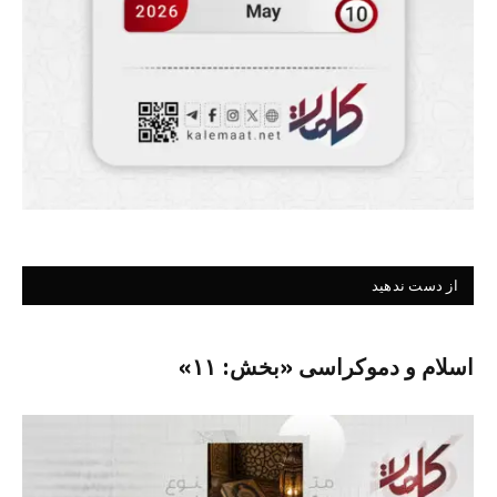
از دست ندهید
اسلام و دموکراسی «بخش: ۱۱»