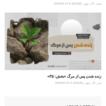
شنبه _27 _جون _2026AH 27-6-2026AD
زنده شدن پس از مرگ «بخش: ۳۵»
سه _23 _جون _2026AH 23-6-2026AD