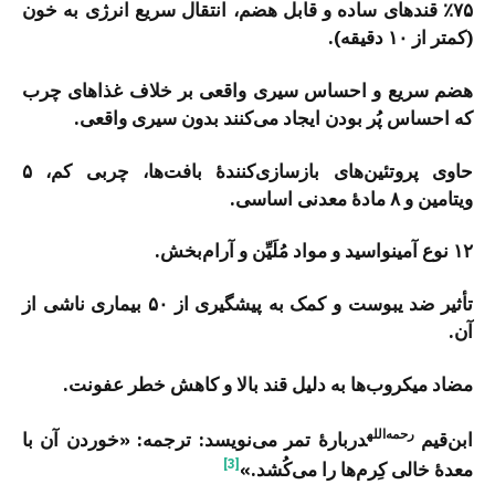
٪۷۵ قندهای ساده و قابل هضم، انتقال سریع انرژی به خون
(کمتر از ۱۰ دقیقه).
هضم سریع و احساس سیری واقعی بر خلاف غذاهای چرب
که احساس پُر بودن ایجاد می‌کنند بدون سیری واقعی.
حاوی پروتئین‌های بازسازی‌کنندۀ بافت‌ها، چربی کم، ۵
ویتامین و ۸ مادۀ معدنی اساسی.
۱۲ نوع آمینواسید و مواد مُلَیِّن و آرام‌بخش.
تأثیر ضد یبوست و کمک به پیشگیری از ۵۰ بیماری ناشی از
آن.
مضاد میکروب‌ها به دلیل قند بالا و کاهش خطر عفونت.
رحمه‌الله
ابن‌قیم
دربارۀ تمر می‌نویسد: ترجمه: «خوردن آن با
[3]
معدۀ خالی کِرم‌ها را می‌کُشد.»