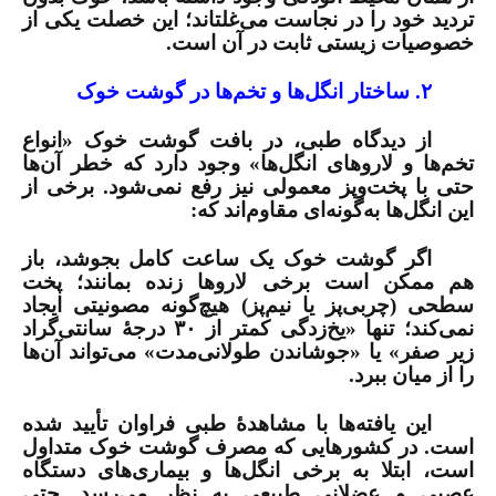
تردید خود را در نجاست می‌غلتاند؛ این خصلت یکی از
خصوصیات زیستی ثابت در آن است.
۲. ساختار انگل‌ها و تخم‌ها در گوشت خوک
از دیدگاه طبی، در بافت گوشت خوک «انواع
تخم‌ها و لاروهای انگل‌ها» وجود دارد که خطر آن‌ها
حتی با پخت‌وپز معمولی نیز رفع نمی‌شود. برخی از
این انگل‌ها به‌گونه‌ای مقاوم‌اند که:
اگر گوشت خوک یک ساعت کامل بجوشد، باز
هم ممکن است برخی لاروها زنده بمانند؛ پخت
سطحی (چربی‌پز یا نیم‌پز) هیچ‌گونه مصونیتی ایجاد
نمی‌کند؛ تنها «یخ‌زدگی کمتر از ۳۰ درجۀ سانتی‌گراد
زیر صفر» یا «جوشاندن طولانی‌مدت» می‌تواند آن‌ها
را از میان ببرد.
این یافته‌ها با مشاهدۀ طبی فراوان تأیید شده
است. در کشورهایی که مصرف گوشت خوک متداول
است، ابتلا به برخی انگل‌ها و بیماری‌های دستگاه
عصبی و عضلانی طبیعی به نظر می‌رسد. حتی