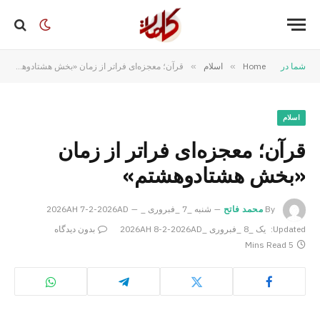
شما در
Home
»
اسلام
»
قرآن؛ معجزه‌ای فراتر از زمان «بخش هشتادوهشتم»
اسلام
قرآن؛ معجزه‌ای فراتر از زمان
«بخش هشتادوهشتم»
By
محمد فاتح
شنبه _7 _فبروری _2026AH 7-2-2026AD
Updated:
یک _8 _فبروری _2026AH 8-2-2026AD
بدون دیدگاه
5 Mins Read