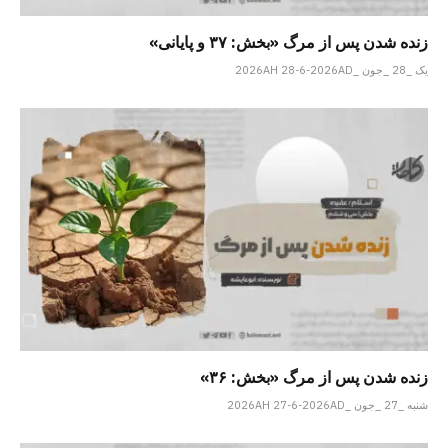
زنده شدن پس از مرگ «بخش: ۳۷ و پایانی»
یک _28 _جون _2026AH 28-6-2026AD
زنده شدن پس از مرگ «بخش: ۳۶»
شنبه _27 _جون _2026AH 27-6-2026AD