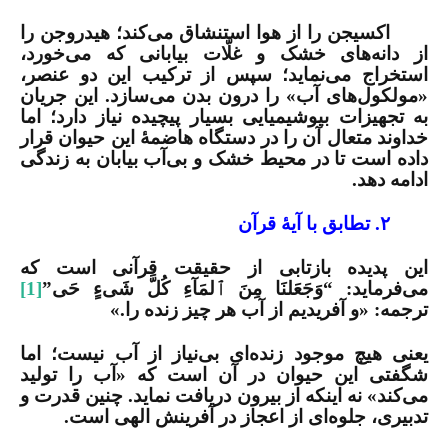
اکسیجن را از هوا استنشاق می‌کند؛ هیدروجن را
از دانه‌های خشک و غلّات بیابانی که می‌خورد،
استخراج می‌نماید؛ سپس از ترکیب این دو عنصر،
«مولکول‌های آب» را درون بدن می‌سازد. این جریان
به تجهیزات بیوشیمیایی بسیار پیچیده نیاز دارد؛ اما
خداوند متعال آن را در دستگاه هاضمۀ این حیوان قرار
داده است تا در محیط خشک و بی‌آب بیابان به زندگی
ادامه دهد.
۲. تطابق با آیۀ قرآن
این پدیده بازتابی از حقیقت قرآنی است که
می‌فرماید: “وَجَعَلنَا مِنَ ٱلمَآءِ كُلَّ شَیءٍ حَی”
[1]
ترجمه: «و آفریدیم از آب هر چیز زنده را.»
یعنی هیچ موجود زنده‌ای بی‌نیاز از آب نیست؛ اما
شگفتی این حیوان در آن است که «آب را تولید
می‌کند» نه اینکه از بیرون دریافت نماید. چنین قدرت و
تدبیری، جلوه‌ای از اعجاز در آفرینش الهی است.