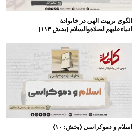
الگوی تربیت الهی در خانوادۀ
انبیاءعلیهم‌الصلاةو‌السلام (بخش ۱۱۳)
اسلام و دموکراسی (بخش: ۱۰)