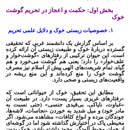
بخش اول: حکمت و اعجاز در تحریم گوشت
خوک
۱. خصوصیات زیستی خوک و دلایل علمی تحریم
بر اساس گزارش یک دانشمند غربی که تحقیقی
گسترده دربارۀ خوک و طبیعت زیستی آن ارائه کرده
است، این حیوان ترکیبی از رفتارهای «گوشت‌خوار و
علف‌خوار» را دارد؛ یعنی هم گوشت می‌خورد و هم
گیاه. تمام شریعت‌های الهی پیش از اسلام نیز مصرف
گوشت خوک را منع کرده‌اند و این منع ریشه در
واقعیت‌های زیستی و صحی دارد.
مطابق این تحقیق، خوک از حیواناتی است که
«رفتارهای غریزی بسیار پست» دارد. در طبیعت آن
«غباوت، ناپاکی، بی‌قیدی جنسی» (حتی نسبت به
مادر خود) و میل شدید به خوردن «نجاسات، لاشه‌ها،
جوندگان مرده و انواع کثافات» مشاهده می‌شود. اگر
محیطی پاک در اختیارش گذاشته شود اما در گوشه‌ای
از همان محیط آلودگی وجود داشته باشد، خوک بدون