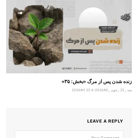
زنده شدن پس از مرگ «بخش: ۳۵»
سه _23 _جون _2026AH 23-6-2026AD
LEAVE A REPLY