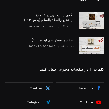
الگوی تربیت الهی در خانوادۀ
انبیاءعلیهم‌الصلاةو‌السلام (بخش ۱۱۳)
سه _4 _آگست _2026AH 4-8-2026AD
اسلام و دموکراسی (بخش: ۱۰)
سه _4 _آگست _2026AH 4-8-2026AD
کلمات را در صفحات مجازی [دنبال کنید]
Twitter
Facebook
Telegram
YouTube