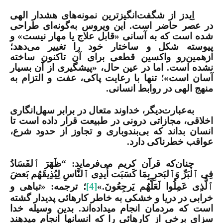
اِیدز از شگفت‌انگیزترین نمونه‌های هشدار الهی
در عصر حاضر است. این ویروس به‌گونه‌ای طراحی
شده است که به آسانی «قابل علاج یا مهار نیست» و
پیوسته شکل و ساختار خود را تغییر می‌دهد؛
ازهمین‌رو واکسین قطعی برای آن تاکنون ساخته
نشده است. اما در عین حال، «پیشگیری از آن بسیار
آسان است»؛ تنها با رعایت پاکی، عفت و التزام به
منهج الهی در روابط انسانی.
به‌عبارت‌دیگر، خداوند متعال در برابر سهل‌انگاری
اخلاقی، مجازاتی درونی در طبیعت قرار داده است تا
انسان بداند که بی‌بندوباری و تجاوز از حدود شرع،
عواقب خطرناکی دارد.
چنان‌که قرآن کریم می‌فرماید: “ظَهَرَ ٱلفَسَادُ
فِی ٱلبَرِّ وَٱلبَحرِ بِمَا كَسَبَت أَیدِی ٱلنَّاسِ لِیُذِیقَهُم بَعضَ
ٱلَّذِی عَمِلُوا لَعَلَّهُم یَرجِعُونَ.»
[4]
؛
ترجمه: «تباهی و
خرابی در دریا و خشكی به خاطر كارهائی پدیدار گشته
است كه مردمان انجام می­داده‌اند. بدین وسیله خدا
سزای برخی از كارهائی را كه انسان­ها انجام می­دهند