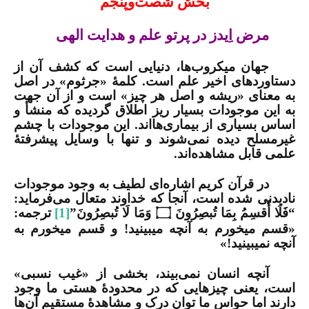
بخش شصت‌وپنجم
مرض اِیدز در پرتو علم و هدایت الهی
جهان میکروب‌ها، دنیایی است که کشف آن از
دستاوردهای اخیر علم است. کلمۀ «جرثوم» در اصل
به معنای «ریشه و اصل هر چیز» است و از آن جهت
به این موجودات بسیار ریز اطلاق گردیده که منشأ و
اساس بسیاری از بیماری‌هااند. این موجودات با چشم
غیرمسلح دیده نمی‌شوند و تنها با وسایل پیشرفتۀ
علمی قابل مشاهده‌اند.
در قرآن کریم اشاره‌ای لطیف به وجود موجودات
نادیدنی شده است، آنجا که خداوند متعال می‌فرماید:
“
فَلَا أُقسِمُ بِمَا تُبصِرُونَ
وَمَا لَا تُبصِرُونَ”
[1]
ترجمه:
۝
«قسم می­خورم به آنچه می­بینید! و قسم می­خورم به
آنچه نمی­بینید!»
آنچه انسان نمی‌بیند، بخشی از «غیب نسبی»
است، یعنی چیزهایی که در محدودۀ هستی ما وجود
دارند اما حواس ما توان درک و مشاهدۀ مستقیم آن‌ها