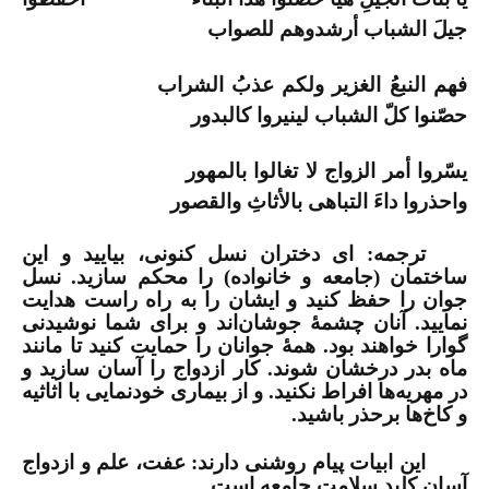
جیلَ الشباب أرشدوهم للصواب
فهم النبعُ الغزیر ولكم عذبُ الشراب
حصّنوا كلّ الشباب لینیروا كالبدور
یسّروا أمر الزواج لا تغالوا بالمهور
واحذروا داءَ التباهی بالأثاثِ والقصور
ترجمه: ای دختران نسل کنونی، بیایید و این
ساختمان (جامعه و خانواده) را محکم سازید. نسل
جوان را حفظ کنید و ایشان را به راه راست هدایت
نمایید. آنان چشمۀ جوشان‌اند و برای شما نوشیدنی
گوارا خواهند بود. همۀ جوانان را حمایت کنید تا مانند
ماه بدر درخشان شوند. کار ازدواج را آسان سازید و
در مهریه‌ها افراط نکنید. و از بیماری خودنمایی با اثاثیه
و کاخ‌ها برحذر باشید.
این ابیات پیام روشنی دارند: عفت، علم و ازدواج
آسان کلید سلامت جامعه است.