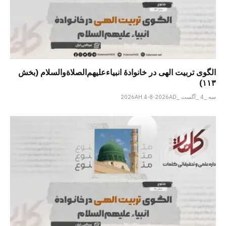
الگوی تربیت الهی در خانوادۀ انبیاءعلیهم‌الصلاةو‌السلام (بخش
۱۱۳)
سه _4 _آگست _2026AH 4-8-2026AD