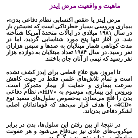
ماهیت و واقعیت مرض اِیدز
مرض اِیدز یا «نقص اکتسابی نظام دفاعی بدن»،
بیماری ویروسی بسیار خطرناکی است که نخستین بار
در سال ۱۹۸۱ میلادی در ایالات متحدۀ آمریکا شناخته
شد. در آغاز تنها پنج مورد شناسایی گردید، اما در
مدت کوتاهی شمار مبتلایان به صدها و سپس هزاران
نفر رسید. در سال ۱۹۸۴ تعداد مبتلایان به دوازده هزار
نفر رسید که نیمی از آنان جان باختند.
تا امروز، هیچ علاج قطعی برای اِیدز کشف نشده
است و تمام تلاش‌های علمی فقط در جهت کاهش
سرعت بیماری و حمایت از بیمار متمرکز است.
ویروس این بیماری، موسوم به «
HIV
»، نظام دفاعی
بدن را فلج می‌سازد، به‌خصوص سلول‌های سفید نوع
«
CD
4» را هدف قرار می‌دهد که قوماندانان اصلی
لشکر دفاعی بدن‌اند.
در نتیجۀ از بین رفتن این سلول‌ها، بدن در برابر
میکروب‌های عادی نیز بی‌دفاع می‌شود و هر عفونت
ساده‌ای می‌تواند منجر به مرگ گردد.