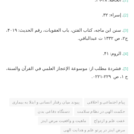
[1]
. إسراء: ۳۲.
[2]
. سنن ابن ماجه، كتاب الفتن، باب العقوبات، رقم الحدیث: ۴۰۱۹،
[3]
ج۲، ص ۱۳۳۲ ت عبدالباقي.
. الروم: ۴۱.
[4]
. فشردۀ مطلب از: موسوعة الإعجاز العلمي في القرآن والسنة،
[5]
ج ۱، ص ۲۲۹-۰۲۲۱.
پیام اجتماعی و اخلاقی
پیوند میان رفتار انسانی و ابتلا به بیماری
حکمت الهی در نظام سلامت
دستگاه دفاعی بدن
عفت علم و ازدواج
ماهیت و واقعیت مرض ایدز
مرض ایدز در پرتو علم و هدایت الهی