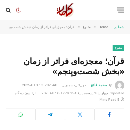
شما در
Home
»
متنوع
»
قرآن؛ معجزه‌ای فراتر از زمان «بخش شصت‌وپنجم»
متنوع
قرآن؛ معجزه‌ای فراتر از زمان
«بخش شصت‌وپنجم»
By
محمد فاتح
دو _8 _دسمبر _2025AH 8-12-2025AD
Updated:
چهار _10 _دسمبر _2025AH 10-12-2025AD
بدون دیدگاه
8 Mins Read