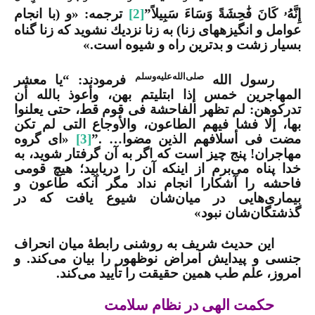
إِنَّهُ
كَانَ فَٰحِشَةً وَسَاءَ سَبِیلاً”
[2]
ترجمه: «و (با انجام
ۥ
عوامل و انگیزه­های زنا) به زنا نزدیك نشوید كه زنا گناه
بسیار زشت و بدترین راه و شیوه است.»
صلی‌الله‌علیه‌وسلم
رسول الله
فرمودند: “یا معشر
المهاجرین خمس إذا ابتلیتم بهن، وأعوذ بالله أن
تدركوهن: ‌لم ‌تظهر ‌الفاحشة فی قوم قط، حتى یعلنوا
بها، إلا فشا فیهم الطاعون، والأوجاع التی لم تكن
مضت فی أسلافهم الذین مضوا… .”
[3]
«ای گروه
مهاجران! پنج چیز است که اگر به آن گرفتار شوید، به
خدا پناه می‌برم از اینکه آن را دریابید؛ هیچ قومی
فاحشه را آشکارا انجام نداد مگر آنکه طاعون و
بیماری‌هایی در میان‌شان شیوع یافت که در
گذشتگان‌شان نبود»
این حدیث شریف به روشنی رابطۀ میان انحراف
جنسی و پیدایش امراض نوظهور را بیان می‌کند. و
امروز، علم طب همین حقیقت را تأیید می‌کند.
حکمت الهی در نظام سلامت