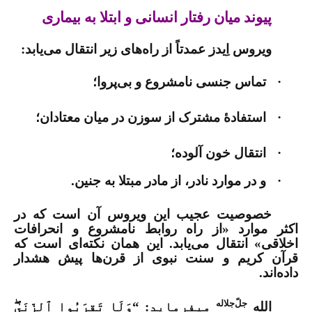
پیوند میان رفتار انسانی و ابتلا به بیماری
ویروس اِیدز عمدتاً از راه‌های زیر انتقال می‌یابد:
·
تماس جنسی نامشروع و بی‌پروا؛
·
استفادۀ مشترک از سوزن در میان معتادان؛
·
انتقال خون آلوده؛
·
و در موارد نادر، از مادر مبتلا به جنین.
خصوصیت عجیب این ویروس آن است که در
اکثر موارد «از راه روابط نامشروع و انحرافات
اخلاقی» انتقال می‌یابد. این همان نکته‌ای است که
قرآن کریم و سنت نبوی از قرن‌ها پیش هشدار
داده‌اند.
جلّ‌جلاله
الله
می­فرماید: “وَلَا تَقرَبُوا ٱلزِّنَىٰ