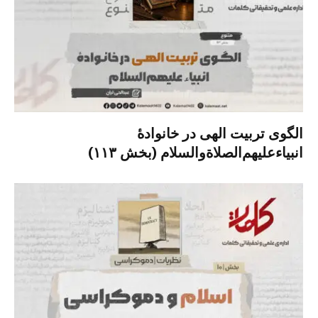
الگوی تربیت الهی در خانوادۀ
انبیاءعلیهم‌الصلاةو‌السلام (بخش ۱۱۳)