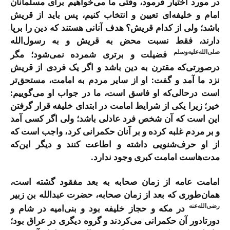
در مورد اختیار فرمود، وقتی ما می‌خواهیم برای مسلمانان
امام و خلیفه‌ای تعیین و انتخاب کنیم، پس باید از قریش
باشد؛ ولی از کدام قریش؟ هدف آنانی هستند که دین را برپا
دارند، فقط نسبت محض به قریش و به رسول‌الله
صلی‌الله‌علیه‌وسلم
فضیلت و برتری شمرده نمی‌شود؛ مگر
درصورتی‌که مقترن به دین باشد و اگر یک فردی از قریش
نزد ما آمد و گفت: او از سایر مردم به امامت، مستحق‌تر
است درحالی‌که او فاسق است، ما در جواب او می‌گوییم:
خیر؛ زیرا یکی از شرایط امامت در ابتدای خلیفه قرار گرفتن
این است که آن شخص فرد عادلی باشد؛ ولی اگر کسی آمد
و بر مردم غلبه کرده و بر آنان حکمرانی کرد، واجب است که
از او حرف‌شنویی داشته و اطاعت کنند و دیگر این‌که
مدت‌هاست امامت کبری وجود ندارد.
امامت عامه از زمان صحابه به بعد مفقود گشته است،
همان‌طوری که بعد از زمان صحابه، حضرت عبدالله بن زبیر
رضی‌الله‌عنه
در مکه و حجاز خلیفه بود و بنی‌امیه در شام و
دورتادور آن حکمرانی می‌کردند و گروه دیگری در عراق بود؛