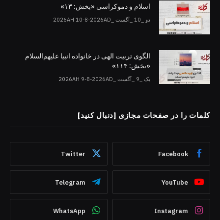
اسلام و دموکراسی «بخش: ۱۳»
دو _10 _آگست _2026AH 10-8-2026AD
الگوی تربیت الهی در خانواده انبیا‌‌ علیهم‌السلام
«بخش: ۱۱۴»
یک _9 _آگست _2026AH 9-8-2026AD
کلمات را در صفحات مجازی [دنبال کنید]
Twitter
Facebook
Telegram
YouTube
WhatsApp
Instagram