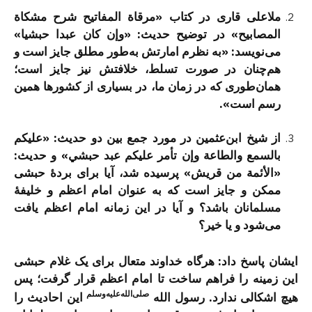
ملاعلی قاری در کتاب «مرقاة‌ المفاتیح شرح مشکاة
المصابیح» در توضیح حدیث: «وإن کان عبدا حبشیا»
می‌نویسد: «به نظرم امارتش به‌طور مطلق جایز است و
هم‌چنان در صورت تسلط، خلافتش نیز جایز است؛
همان‌طوری که در زمان ما، در بسیاری از کشورها همین‌
رسم است».
از شیخ ابن‌عثمین در مورد جمع بین دو حدیث: «علیکم
بالسمع والطاعة وإن تأمر علیکم عبد حبشي» و حدیث:
«الأئمة من قریش» پرسیده شد، آیا برای بردۀ حبشی
ممکن و جایز است که به عنوان امام اعظم و خلیفۀ
مسلمانان باشد؟ و آیا در این زمانه امام اعظم یافت
می‌شود و یا خیر؟
ایشان پاسخ داد: هرگاه خداوند متعال برای یک غلام حبشی
این زمینه را فراهم ساخت تا امام اعظم قرار گرفت؛ پس
صلی‌الله‌علیه‌وسلم
هیچ اشکالی ندارد. رسول الله
این احادیث را