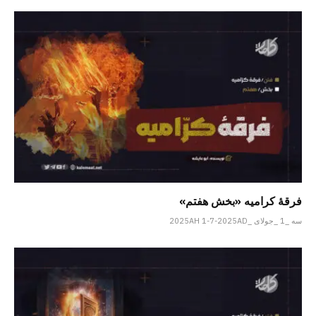
فرقهٔ کرامیه «بخش هفتم»
سه _1 _جولای _2025AH 1-7-2025AD