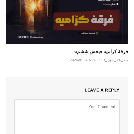
فرقهٔ کرامیه «بخش ششم»
سه _24 _جون _2025AH 24-6-2025AD
LEAVE A REPLY