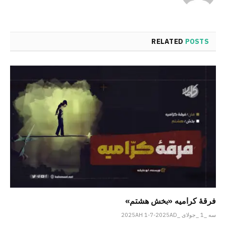
RELATED
POSTS
فرقهٔ کرامیه «بخش هشتم»
سه _1 _جولای _2025AH 1-7-2025AD