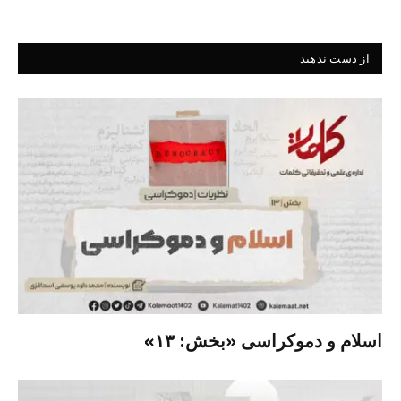
از دست ندهید
اسلام و دموکراسی «بخش: ۱۳»