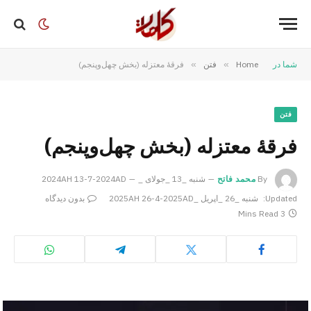
شما در
Home
»
فتن
»
فرقۀ معتزله (بخش چهل‌وپنجم)
فتن
فرقۀ معتزله (بخش چهل‌وپنجم)
By
محمد فاتح
شنبه _13 _جولای _2024AH 13-7-2024AD
Updated:
شنبه _26 _اپریل _2025AH 26-4-2025AD
بدون دیدگاه
3 Mins Read