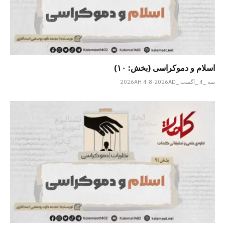
اسلام و دموکراسی (بخش: ۱۰)
سه _4 _آگست _2026AH 4-8-2026AD