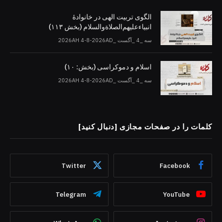
الگوی تربیت الهی در خانوادۀ
انبیاءعلیهم‌الصلاةو‌السلام (بخش ۱۱۳)
سه _4 _آگست _2026AH 4-8-2026AD
اسلام و دموکراسی (بخش: ۱۰)
سه _4 _آگست _2026AH 4-8-2026AD
کلمات را در صفحات مجازی [دنبال کنید]
Twitter
Facebook
Telegram
YouTube