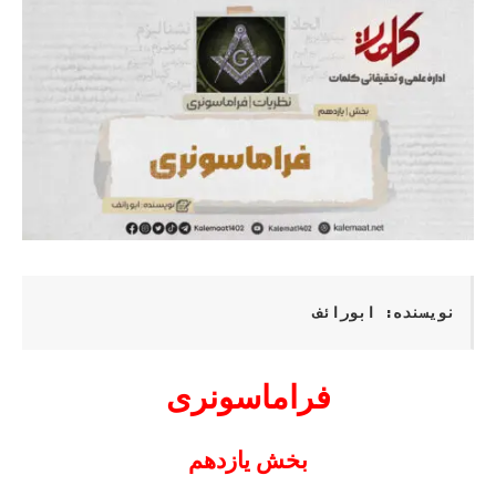
نویسنده: ابورائف
فراماسونری
بخش یازدهم