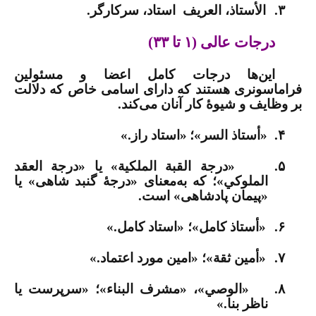
۳.
الأستاذ، العريف
استاد، سرکارگر.
درجات عالی (
۱
تا
۳۳)
این‌ها درجات کامل اعضا و مسئولین
فراماسونری هستند که دارای اسامی خاص که دلالت
بر وظایف و شیوۀ کار آنان می‌کند.
۴.
«أستاذ السر»؛
«استاد راز.»
۵.
«درجة القبة الملكية» یا «درجة العقد
الملوكي»؛ که به‌معنای «درجۀ گنبد شاهی» یا
«پیمان پادشاهی» است.
۶.
«أستاذ كامل»؛ «استاد کامل.»
۷.
«أمين ثقة»؛ «امین مورد اعتماد.»
۸.
«الوصي»، «مشرف البناء»؛ «سرپرست یا
ناظر بنا.»