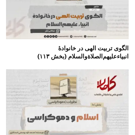
الگوی تربیت الهی در خانوادۀ
انبیاءعلیهم‌الصلاةو‌السلام (بخش ۱۱۳)