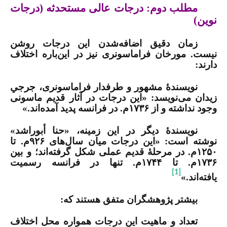
مطلب دوم: درجات عالی مستحدثه (درجات
نوین)
زمان دقیق اضافه‌شدن این درجات روشن
نیست. مورخان فراماسونری نیز در این‌باره اختلاف
دارند
:
نویسندۀ مشهور و طرفدار فراماسونری، جرجي
زيدان می‌نویسد:
«این درجات در آثار قدیم ماسونی
وجود نداشته و از ۱۷۳۶م. در فرانسه پدید آمده‌اند
.
»
نویسندۀ دیگر در این زمینه، «حنا أبوراشد»
نوشته است: «این درجات میان سال‌های ۹۲۶م. تا
۱۲۵۰م. در مرحلۀ قدیم عملی شکل گرفته‌اند؛ و بین
۱۷۳۶م. تا ۱۷۴۴م. تنها در فرانسه رسمیت
[1]
یافته‌اند
.
»
بیشتر پژوهشگران متفق هستند که
:
تعداد و ماهیت این درجات همواره محل اختلاف