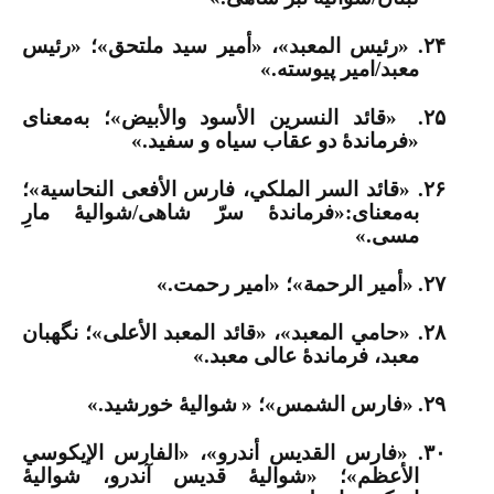
۲۴.
«رئيس المعبد»، «أمير سيد ملتحق»؛ «رئیس
معبد/امیر پیوسته.»
۲۵.
«قائد النسرين الأسود والأبيض»؛ به‌معنای
«فرماندۀ دو عقاب سیاه و سفید.»
۲۶.
«قائد السر الملكي، فارس الأفعى النحاسية»؛
به‌معنای:«فرماندۀ سرّ شاهی/شوالیۀ مارِ
مسی.»
۲۷.
«أمير الرحمة»؛ «امیر رحمت.»
۲۸.
«حامي المعبد»، «قائد المعبد الأعلى»؛
نگهبان
معبد، فرماندۀ عالی معبد.»
۲۹.
«فارس الشمس»؛ «
شوالیۀ خورشید.»
۳۰.
«فارس القديس أندرو»، «الفارس الإيكوسي
الأعظم»؛ «شوالیۀ قدیس آندرو، شوالیۀ