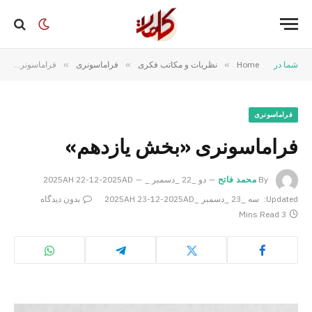
شما در
Home
»
نظریات و مکاتب فکری
»
فراماسونری
»
فراماسونری «بخش یازدهم»
فراماسونری
فراماسونری «بخش یازدهم»
By
محمد فاتح
دو _22 _دسمبر _2025AH 22-12-2025AD
Updated:
سه _23 _دسمبر _2025AH 23-12-2025AD
بدون دیدگاه
3 Mins Read