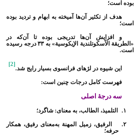
بوده است؛
هدف از تکثیر آن‌ها آمیخته به ابهام و تردید بوده
است؛
و افزایش آن‌ها تدریجی بوده تا آن‌که در
«الطريقة الأسكوتلندية الإيكوسية» به
۳۳
درجه رسیده
است
.
[2]
این شیوه در لژهای فرانسوی بسیار رایج شد.
فهرست کامل درجات چنین است:
سه درجۀ اصلی
۱.
التلميذ، الطالب، به معنای:
شاگرد؛
۲.
الرفيق، زميل المهنة به‌معنای رفیق، همکار
حرفه؛