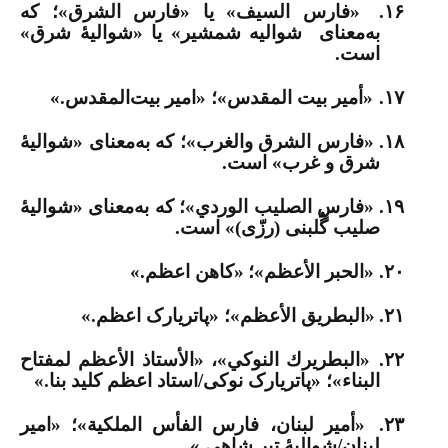
۱۶.
«فارس السيف» یا «فارس الشرق»؛ که
به‌معنای
شوالیه شمشیر» یا «شوالیۀ شرق»
است.
۱۷.
«أمير بيت المقدس»؛ «امیر بیت‌المقدس.»
۱۸.
«فارس الشرق والغرب»؛ که به‌معنای «شوالیۀ
شرق و غرب» است.
۱۹.
«فارس الصليب الوردي»؛ که به‌معنای «شوالیۀ
صلیب گُلبنی (رزّی)» است.
۲۰.
«الحبر الأعظم»؛
«کاهن اعظم.»
۲۱.
«البطريق الأعظم»؛ «پاتریارک اعظم.»
۲۲.
«البطريرك النوكي»، «الأستاذ الأعظم لمفتاح
البناء»؛ «پاتریارک نوکی/استاد اعظم کلید بنا.»
۲۳.
«أمير لبنان، فارس الفأس الملكية»؛ «امیر
لبنان/شوالیۀ تبر شاهی.»