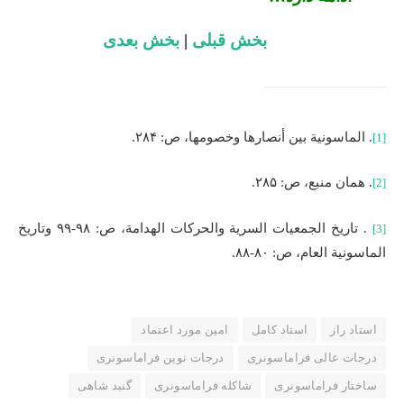
بخش قبلی
|
بخش بعدی
. الماسونیة بین أنصارها وخصومها، ص: ۲۸۴.
[1]
. همان منبع، ص: ۲۸۵
.
[2]
. تاریخ الجمعیات السریة والحرکات الهدامة، ص: ۹۸-۹۹ وتاریخ
[3]
الماسونیة العام، ص: ۸۰-۸۸.
استاد راز
استاد کامل
امین مورد اعتماد
درجات عالی فراماسونری
درجات نوین فراماسونری
ساختار فراماسونری
شاکله فراماسونری
گنبد شاهی