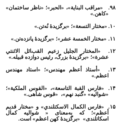
۹۸.
«مراقب البناية»، «الحبر»؛ «ناظر ساختمان»
«کاهن.»
۱۰.
«مختار التسعة»؛ «برگزیدۀ نُه‌تن.»
۱۱.
«مختار الخمسة عشر»؛ «برگزیدۀ پانزده‌تن.»
۱۲.
«المختار الجليل زعيم القبائل الاثنتي
عشرة»؛ «برگزیدۀ بزرگ، رئیس دوازده قبیله.»
۱۳.
«أستاذ أعظم مهندس»؛ «استاد مهندس
اعظم.»
۱۴.
«فارس القبة التاسعة»، «القوس الملكية»؛
«شوالیه» «گنبد نهم»، «قوس شاهی.»
۱۵.
«فارس الكمال الاسكتلندي» و «مختار قديم
أعظم»؛ که به‌معنای «
شوالیه کمال
اسکاتلندی» «برگزیدۀ کهن اعظم» است.