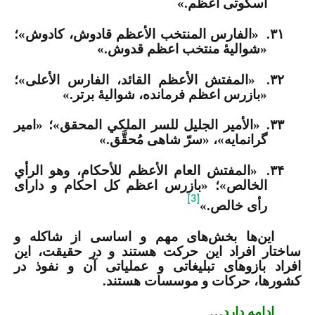
اسکوتی اعظم.»
۳۱.
«الفارس المنتخب الأعظم قادوش، كادوش»؛
«شوالیۀ منتخب اعظم قدوش.»
۳۲.
«المفتش الأعظم القائد، الفارس الأعلى»؛
«بازرس اعظم فرمانده، شوالیۀ برتر.»
۳۳.
«الأمير الجليل للسر الملكي المحقق»؛ «امیر
گرانمایه»، «سرّ شاهی مُحقَّق.»
۳۴.
«المفتش العام الأعظم للأحكام، وهو الرأي
الخالص»؛ «بازرس اعظم کل احکام و دارای
[3]
رأی خالص.»
این‌ها بخش‌های مهم و اساسی از شاکله و
ساختار افراد این حرکت هستند و در حقیقت، این
افراد بازوهای تبلیغاتی و عملیاتی آن و نفوذ در
کشورها، حرکات و موسسات هستند.
ادامه دارد…