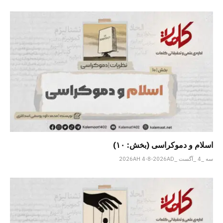
اسلام و دموکراسی (بخش: ۱۰)
سه _4 _آگست _2026AH 4-8-2026AD