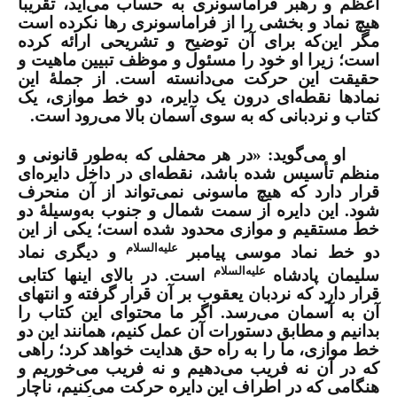
اعظم و رهبر فراماسونری به حساب می‌آید، تقریباً
هیچ نماد و بخشی را از فراماسونری رها نکرده است
مگر این‌که برای آن توضیح و تشریحی ارائه کرده
است؛ زیرا او خود را مسئول و موظف تبیین ماهیت و
حقیقت این حرکت می‌دانسته است. از جملۀ این
نمادها نقطه‌ای درون یک دایره، دو خط موازی، یک
کتاب و نردبانی که به سوی آسمان بالا می‌رود است
.
او می‌گوید
:
«در هر محفلی که به‌طور قانونی و
منظم تأسیس شده باشد، نقطه‌ای در داخل دایره‌ای
قرار دارد که هیچ ماسونی نمی‌تواند از آن منحرف
شود. این دایره از سمت شمال و جنوب به‌وسیلۀ دو
خط مستقیم و موازی محدود شده است؛ یکی از این
علیه‌السلام
دو خط نماد موسی پیامبر
و دیگری نماد
علیه‌السلام
سلیمان پادشاه
است.
در بالای اینها کتابی
قرار دارد که نردبان یعقوب بر آن قرار گرفته و انتهای
آن به آسمان می‌رسد
.
اگر ما محتوای این کتاب را
بدانیم و مطابق دستورات آن عمل کنیم، همانند این دو
خط موازی، ما را به راه حق هدایت خواهد کرد؛ راهی
که در آن نه فریب می‌دهیم و نه فریب می‌خوریم
و
هنگامی که در اطراف این دایره حرکت می‌کنیم، ناچار