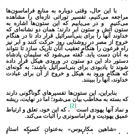
با این حال، وقتی دوباره به منابع فراماسون‌ها
مراجعه می‌کنیم، تفسیر توراتی تازه‌ای را مشاهده
می‌کنیم
و در می‌یابیم که این ستون‌ها اشاره به
ستون آتش و ستون ابر دارند؛ همان دو نشانه‌ای که
خداوند آن­ها را برای بنی‌اسرائیل قرار داد تا در هنگام
خروج از مصر در روشنایی روز حرکت کنند و ابر نیز
راه فرعون را هنگام تعقیب آنان تاریک سازد تا نتواند
به آنان دست یابد. گفته می‌شود که سلیمان پادشاه
دستور داد این دو ستون در ورودی هیکل قرار داده
شوند تا یادبودی برای بنی‌اسرائیل باشند؛ به گونه‌ای
که هنگام ورود به هیکل و خروج از آن برای عبادت
خداوند، آن­ها را ببینند
.
بنابراین، این ستون‌ها تفسیرهای گوناگونی دارند
که بسته به مخاطب بیان می‌شود؛ اما در نهایت، ریشه
[2]
و نماد آن­ها یهودی است
، که این خود، تعلق و ارتباط
عمیق یهودیت و فراماسونری را اثبات می‌کند.
«شاهین مکاریوس» به‌عنوان کسی­که استاد