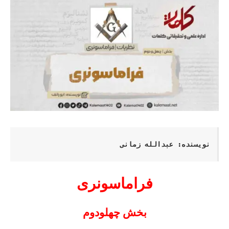
نویسنده: عبدالله زمانی
فراماسونری
بخش چهل­ودوم