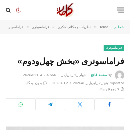
شما در
Home
»
نظریات و مکاتب فکری
»
فراماسونری
»
فراماسونری «بخش چهل‌ودوم»
فراماسونری
فراماسونری «بخش چهل‌ودوم»
By
محمد فاتح
چهار _1 _اپریل _2026AH 1-4-2026AD
Updated:
پنج _2 _اپریل _2026AH 2-4-2026AD
بدون دیدگاه
7 Mins Read