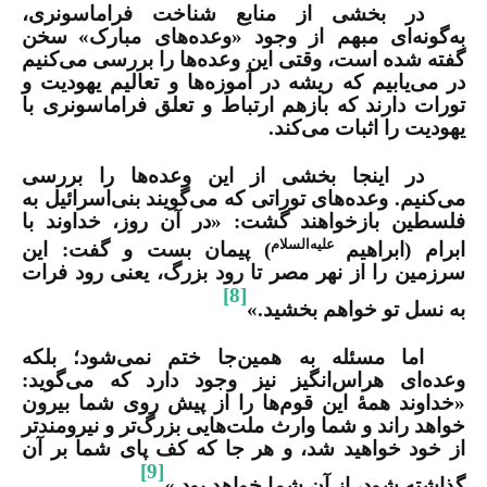
در بخشی از منابع شناخت فراماسونری،
به‌گونه‌ای مبهم از وجود «وعده‌های مبارک»
سخن
گفته شده است، وقتی این وعده‌ها را بررسی می‌کنیم
در می‌یابیم که ریشه در آموزه‌ها و تعالیم یهودیت و
تورات دارند که بازهم ارتباط و تعلق فراماسونری با
یهودیت را اثبات می‌کند.
در اینجا بخشی از این وعده‌ها را بررسی
می‌کنیم. وعده‌های توراتی که می‌گویند بنی‌اسرائیل به
فلسطین بازخواهند گشت
:
«در آن روز، خداوند با
علیه‌السلام
ابرام (ابراهیم
) پیمان بست و گفت: این
سرزمین را از نهر مصر تا رود بزرگ، یعنی رود فرات
[8]
به نسل تو خواهم بخشید.»
اما مسئله به همین‌جا ختم نمی‌شود؛ بلکه
وعده‌ای هراس‌انگیز نیز وجود دارد که می‌گوید
:
«خداوند همۀ این قوم‌ها را از پیش روی شما بیرون
خواهد راند و شما وارث ملت‌هایی بزرگ‌تر و نیرومندتر
از خود خواهید شد، و هر جا که کف پای شما بر آن
[9]
گذاشته شود، از آنِ شما خواهد بود.»