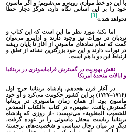
با این دو خط موازی روبه‌رو می‌شویم؛ و اگر ماسون
خود را بر این اساس نگاه دارد، هرگز دچار خطا
[3]
نخواهد شد
.
»
اما نکتۀ مورد نظر ما این است که این کتاب و
نردبان در تورات نیز وجود دارند و ازاین­رو می‌توان
گفت که تمام نمادهای ماسونی از آغاز تا پایان ریشه
در تورات دارند و این خود بزرگ­ترین نشانه از تعلق و
ارتباط این دو با هم است.
نقش یهودیت در گسترش فراماسونری در بریتانیا
و ایالات متحدۀ آمریکا
در آغاز قرن هجدهم، پادشاه بریتانیا جرج اول
(
۱۷۱۴
–
۱۷۲۷
) بر این کشور حکومت می‌کرد و او خود
ماسون بود. از همان زمان ماسونری در بریتانیا
گسترش یافت
.
«هیپس» در کتاب «الكتاب المقدس
للشعوب المغلوبة»
می‌نویسد
:
«از روزی که پادشاه
بریتانیا ریاست محفل ماسونی را بر عهده گرفت،
دیگر در میان رجال سیاسی و شخصیت‌های برجستۀ
بریتانیا کسی باقی نماند که به این محفل نپیوسته