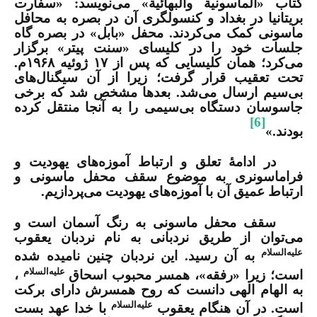
کتاب «الماسونیة والبهائیة» می‌نویسد
:
«سفارت
بریتانیا در بغداد و کنسولگری آن در بصره به محافل
ماسونی کمک می‌کردند. محفل «بابل» در بصره گاه
جلسات خود را در کلیسای «سنت پیتر» برگزار
می‌کرد؛ همان کلیسایی که پس از
۱۷
ژوئیه
۱۹۶۸
م.
تحت تعقیب قرار گرفت؛ زیرا از آن سیگنال‌های
بی‌سیم ارسال می‌شد
.
بعدها مشخص شد که برخی
جاسوسان دستگاه بی‌سیمی را به آنجا منتقل کرده
[6]
بودند
.
»
در ادامۀ تعلق و ارتباط آموزه‌های یهودیت و
فراماسونری به موضوع سقف محفل ماسونی و
ارتباط عمیق آن با آموزه‌های یهودیت می‌پردازیم.
سقف محفل ماسونی به رنگ آسمان است و
می‌توان از طریق نردبانی به نام نردبان یعقوب
علیه‌السلام
به آن رسید
.
این نردبان چنین نامیده شده
علیه‌السلام
است؛ زیرا «رفقه»، همسر محبوب اسحاق
،
به الهام الهی دانست که روح همسرش دارای برکت
علیه‌السلام
است. در آن هنگام یعقوب
با خدا عهد بست