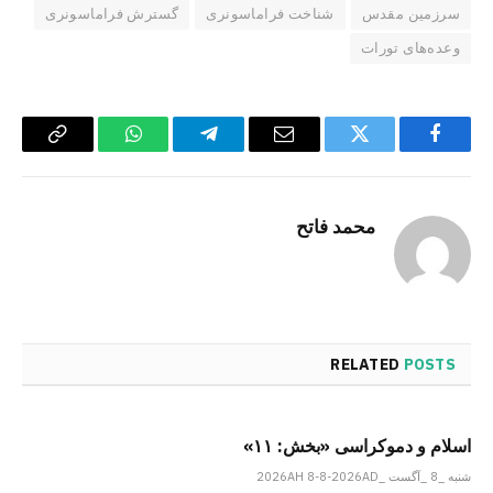
سرزمین مقدس
شناخت فراماسونری
گسترش فراماسونری
وعده‌های تورات
Copy
WhatsApp
Telegram
Email
Twitter
Facebook
Link
محمد فاتح
RELATED
POSTS
اسلام و دموکراسی «بخش: ۱۱»
شنبه _8 _آگست _2026AH 8-8-2026AD