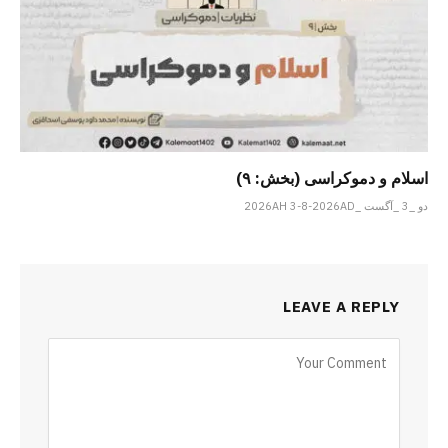
اسلام و دموکراسی (بخش: ۹)
دو _3 _آگست _2026AH 3-8-2026AD
LEAVE A REPLY