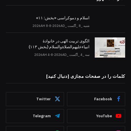
اسلام و دموکراسی «بخش: ۱۱»
شنبه _8 _آگست _2026AH 8-8-2026AD
الگوی تربیت الهی در خانوادۀ
انبیاءعلیهم‌الصلاةو‌السلام (بخش ۱۱۳)
سه _4 _آگست _2026AH 4-8-2026AD
کلمات را در صفحات مجازی [دنبال کنید]
Twitter
Facebook
Telegram
YouTube