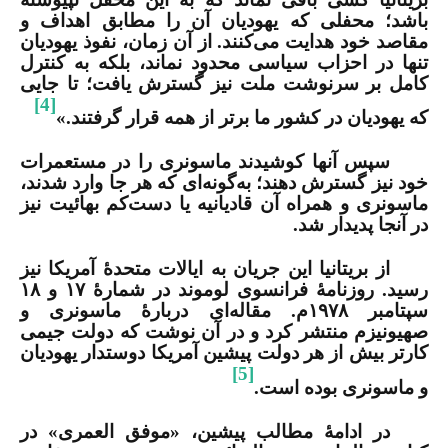
باشد؛ محفلی که یهودیان آن را مطابق اهداف و
مقاصد خود هدایت می‌کنند
.
از آن زمان، نفوذ یهودیان
تنها در احزاب سیاسی محدود نماند، بلکه به کنترل
کامل بر سرنوشت ملت نیز گسترش یافت؛ تا جایی
[4]
که یهودیان در کشور ما برتر از همه قرار گرفتند
.
»
سپس آن­ها کوشیدند ماسونری را در مستعمرات
خود نیز گسترش دهند؛ به‌گونه‌ای که هر جا وارد شدند،
ماسونری و همراه آن قادیانیه یا دست‌کم بهائیت نیز
در آنجا پدیدار شد
.
از بریتانیا این جریان به ایالات متحدۀ آمریکا نیز
رسید. روزنامۀ فرانسوی لوموند در شمارۀ
۱۷
و
۱۸
سپتامبر
۱۹۷۸
م. مقاله‌ای دربارۀ ماسونری و
صهیونیزم منتشر کرد و در آن نوشت که دولت جیمی
کارتر بیش از هر دولت پیشین آمریکا دوستدار یهودیان
[5]
و ماسونری بوده است.
در ادامۀ مطالب پیشین، «موفق العمری» در