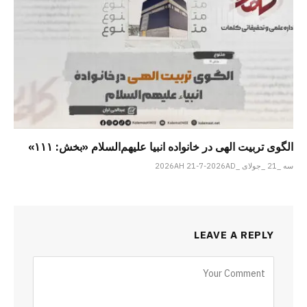
الگوی تربیت الهی در خانواده انبیا‌‌ علیهم‌السلام «بخش: ۱۱۱»
سه _21 _جولای _2026AH 21-7-2026AD
LEAVE A REPLY