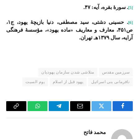
. سورۀ بقره، آیه: ۴۷.
[5]
. حسینى دشتى، سید مصطفى، دنیا بازیچۀ یهود، ج‏۱،
[6]
ص۴۵۱، معارف و معاریف «ماده یهود»، مؤسسۀ فرهنگى
آرایه، سال ۱۳۷۹هـ تهران.
سرزمین مقدس
متلاشی شدن سازمان یهودیان
نافرمانی بنی اسرائیل
یهود قبل از اسلام
یوم السبت
Copy
WhatsApp
Telegram
Email
Twitter
Facebook
Link
محمد فاتح