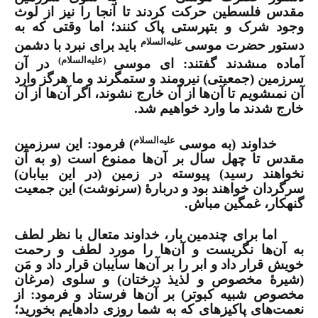
مقدس فلسطین حرکت کردند تا آنجا را نیز از لوث
وجود شرک و بت­پرستى پاک کنند؛ اما وقتى که به
علیه‌السلام
دستور حضرت موسى
باید براى نبرد با دشمن
(علیه‌السلام)
آماده
مى‏شدند گفتند: اى موسى
در آن
سرزمین (جمعیتى) نیرومند و ستمگرند و ما هرگز وارد
آن نمى‏شویم تا آن‌ها از آن خارج نشوند، اگر آن‌ها از آن
خارج شدند ما وارد خواهیم شد.
علیه‌السلام
خداوند (به موسى
) فرمود: این سرزمین
مقدس تا چهل سال بر آن‌ها ممنوع است (و به آن
نخواهند رسید) پیوسته در زمین (در این
بیابان
)
سرگردان خواهند بود و دربارۀ (سرنوشت) این جمعیت
گنهکار، غمگین مباش.
اما براى چندمین بار، خداوند متعال با نظر لطف
به آن‌ها نگریست و آن‌ها را مورد لطف و رحمت‏
خویش قرار داد و ابر را بر آن‌ها سایبان قرار داد و مَن
(شیرۀ مخصوص و لذیذ درختان) و سلوى (مرغان
مخصوص شبیه کبوتر) بر آن‌ها فرستاد و فرمود: از
نعمت‌هاى پاکیزه‏اى که به شما روزى داده‏ایم بخورید؛