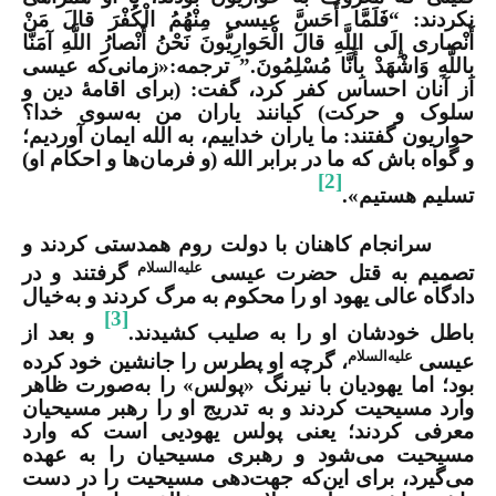
نکردند
:
“
فَلَمَّا أَحَسَّ عیسی مِنْهُمُ الْکُفْرَ قالَ مَنْ
أَنْصاری إِلَی اللَّهِ قالَ الْحَوارِیُّونَ نَحْنُ أَنْصارُ اللَّهِ آمَنَّا
بِاللَّهِ وَاشْهَدْ بِأَنَّا مُسْلِمُونَ.” ترجمه:«
زمانی‌که عیسی
از آنان احساس کفر کرد، گفت: (برای اقامۀ دین و
سلوک و حرکت)
کیانند
یاران من به‌سوی خدا؟
حواریون گفتند: ما یاران خداییم، به الله ایمان آوردیم؛
و گواه باش که ما در برابر الله (و فرمان‌ها و احکام او)
[2]
تسلیم هستیم».
سرانجام کاهنان با دولت روم
همدستی
کردند و
علیه‌السلام
تصمیم به قتل حضرت عیسی
گرفتند و در
دادگاه عالی یهود او را محکوم به مرگ کردند و به‌خیال
[3]
باطل خودشان او را به صلیب
کشیدند.
و
بعد از
علیه‌السلام
عیسی
، گرچه او پطرس را جانشین خود کرده
بود؛ اما یهودیان با نیرنگ «پولس» را به‌صورت ظاهر
وارد مسیحیت کردند و به ‌تدریج او را رهبر مسیحیان
معرفی کردند؛ یعنی پولس یهودیی است که وارد
مسیحیت می‌شود و رهبری مسیحیان را به عهده
می‌گیرد، برای این‌که جهت‌دهی مسیحیت را در دست