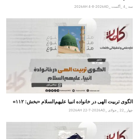
سه _4 _آگست _2026AH 4-8-2026AD
الگوی تربیت الهی در خانواده انبیا‌‌ علیهم‌السلام «بخش: ۱۱۲»
چهار _22 _جولای _2026AH 22-7-2026AD