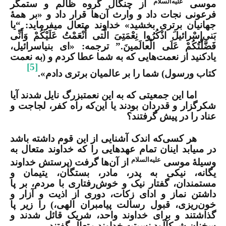
علیه‌السلام
موسى
از چنگال گروه ظالم و ستمگر
فرعونى نجات داد و وارث آن‌ها قرار داد و «بر همۀ
جهانیان برترى بخشید» خداوند متعال
می­فرماید:
“
یا
بَنی‌إِسْرائیلَ اذْکُرُوا نِعْمَتِیَ الَّتی أَنْعَمْتُ عَلَیْکُمْ وَأَنِّی
فَضَّلْتُکُمْ عَلَی الْعالَمینَ.” ترجمه: «ای بنی­اسرائ
یل،
یادکنید
از نعمت‌هایی که به شما عطا کردم و (به نعمت
[5]
کتاب ورسول) شما را بر عالمیان برتری دادم».
اما این جمعیتى که به
این
نعمت‏بزرگ نایل شدند آیا
شکرگزار و قدردان بودند یا این‌که راه کفر، لجاجت و
عناد را در پیش گرفتند؟
هر کسى‌که اندک آشنایى از این قوم داشته باشد
در مى‏یابد اینان تمام عهدهایى را که خداوند متعال به
علیه‌السلام
وسیلۀ موسى
از آن‌ها گرفت (پرستش خداوند
یگانه، نیکى به پدر، مادر، بستگان، یتیمان و
مستمندان، گفتار نیک و خوش‌رفتارى با مردم، بر پا
داشتن نماز و اداى زکات، دورى از اذیت و آزار و
خون‌ریزى، قبول رسالت پیامبران الهى،) را زیر پا
گذاشتند و براى خداوند واحد، شریک قائل شدند و
سخنان شرک­آلود نسبت‏به خداوند متعال
گفتند
.