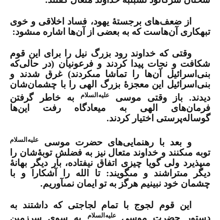
از ضعف‌هاى برجستۀ یهود،
فساد
اخلاقى و خوى
تبهکارى آن‌هاست که به بعضى از آن‌ها اشاره مى‏شود:
وقتى که خداوند رود بزرگ نیل را براى این قوم
شکافت و نجات پیدا کردند و فرعونیان (در حالى‌که
بنى‌اسرائیل آن‌ها را تماشا مى‏کردند) غرق شدند و
بنى‌اسرائیل این معجزۀ بزرگ الهى را با چشمان‌شان
علیه‌السلام
دیدند. باز وقتى موسى
به خاطر گرفتن
فرمان‌هاى الهى به میعادگاه رفت این‌ها
گوساله‌پرستى اختیار کردند.
علیه‌السلام
و بعد با رهنمایی‌هاى حضرت موسى
توبه مى‏کنند و خداوند متعال نیز به فضلش توبۀ‏شان را
مى‏پذیرد ولى گویا چیزى اتفاق نیفتاده، بار دیگر بهانۀ
دیگر مى‏تراشند و مى‏گویند: تا الله را آشکارا و با
چشمان خود نبینیم هرگز به تو ایمان نمى‏
آوریم
.
این قوم لجوج با تمام لجاجتى که داشتند به
علیه‌السلام
دستور حضرت موسى
به سوى سرزمین