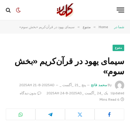
شما در
Home
»
متنوع
»
سیمای یهود در قرآن‌کریم «بخش سوم»
متنوع
سیمای یهود در قرآن‌کریم «بخش
سوم»
By
محمد فاتح
پنج _21 _آگست _2025AH 21-8-2025AD
Updated:
یک _24 _آگست _2025AH 24-8-2025AD
بدون دیدگاه
6 Mins Read