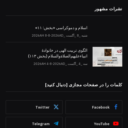
نشرات مشهور
اسلام و دموکراسی «بخش: ۱۱»
شنبه _8 _آگست _2026AH 8-8-2026AD
الگوی تربیت الهی در خانوادۀ
انبیاءعلیهم‌الصلاةو‌السلام (بخش ۱۱۳)
سه _4 _آگست _2026AH 4-8-2026AD
کلمات را در صفحات مجازی [دنبال کنید]
Twitter
Facebook
Telegram
YouTube