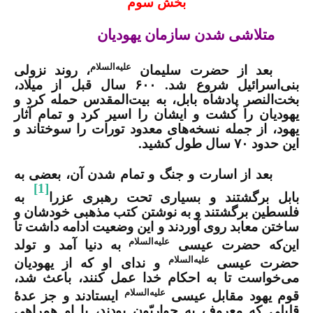
بخش سوم
متلاشی شدن سازمان یهودیان
علیه‌السلام
بعد از حضرت سلیمان
، روند نزولی
بنی‌اسرائیل شروع شد. ۶۰۰ سال قبل از میلاد،
بخت‌النصر پادشاه بابل، به بیت‌المقدس حمله کرد و
یهودیان را کشت و ایشان را اسیر کرد و تمام آثار
یهود، از جمله نسخه‌های معدود تورات را سوختاند و
این حدود ۷۰ سال طول کشید.
بعد از اسارت و جنگ و تمام شدن آن، بعضی به
[1]
بابل برگشتند و بسیاری تحت رهبری عزرا
به
فلسطین برگشتند و به نوشتن کتب مذهبی
خودشان
و
ساختن معابد روی آوردند و این وضعیت ادامه داشت تا
علیه‌السلام
این‌که حضرت عیسی
به دنیا آمد و تولد
علیه‌السلام
حضرت عیسی
و ندای او که از یهودیان
می‌خواست تا به احکام خدا عمل کنند، باعث شد،
علیه‌السلام
قوم یهود مقابل عیسی
ایستادند و جز عدۀ
قلیلی که معروف به حواریّون بودند، با او همراهی