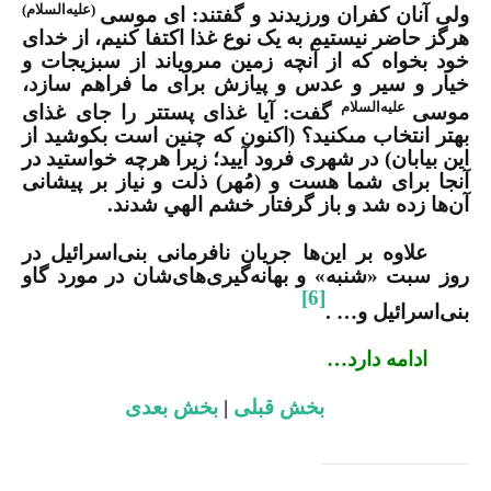
(علیه‌السلام)
ولى آنان کفران ورزیدند و گفتند: اى موسى
هرگز حاضر نیستیم به یک نوع غذا اکتفا کنیم، از خداى
خود بخواه که از آنچه زمین مى‏رویاند از
سبزیجات
و
خیار و سیر و عدس و پیازش براى ما فراهم سازد،
علیه‌السلام
موسى
گفت: آیا غذاى پست‏تر را جاى غذاى
بهتر انتخاب مى‏کنید؟ (اکنون که چنین است‏ بکوشید از
این بیابان) در شهرى فرود آیید؛ زیرا هرچه خواستید در
آنجا براى شما هست و (مُهر) ذلت و نیاز بر پیشانى
آن‌ها زده شد و باز گرفتار خشم الهي شدند.
علاوه
بر این‌ها
جریان
نافرمانى بنى‌اسرائیل در
روز سبت «شنبه‏» و بهانه‏‌گیری‌های‌شان در مورد گاو
[6]
بنى‌اسرائیل و… .
ادامه دارد…
بخش قبلی
|
بخش بعدی