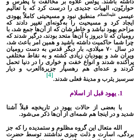
داشته باشند. پولس علاوه بر مخالفت با پطرس و
حواریّون، الهیات جدیدی را درست کرد که با تعالیم
علیه‌السلام
عیسی
منطبق نبود و مسیحیتی کاملاً یهودی
ایجاد کرد و مسیحیت را به‌گونه‌ای تغییر دادند که
مزاحم یهود نباشد و خاطرشان که از آن‌ها جمع شد، با
رومیان
که تا دیروز با آن‌ها متحد بودند، درگیر شدند که
چرا شما حاکمیت داشته باشید و همین امر باعث شد،
در سال ۷۰ میلادی، بار دیگر قدس به دست رومیان
ویران شد و یهودیان زیادی کشته و به نقاط مختلفی
پراکنده شدند و انواع خفت و خواری را در دنیا تحمل
کردند و عده‌ای هم رهسپار جزیرةالعرب و دیار
[4]
سرسبز یثرب و مدینۀ فعلی شدند.
1. یهود قبل از اسلام
با بعضی از حالات یهود در
تاریخچه
قبلاً آشنا
شدید و در این­جا هم شمه‌ای از آن‌ها ذکر می‌­شود.
الله متعال این گروه مظلوم و ستمدیده را که جز
بردگى، اسارت و ذلت چیزى نداشتند توسط حضرت