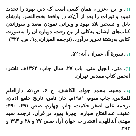
. و این «عزرا» همان کسی است که دین یهود را تجدید
[1]
نمود و تورات را بعد از آن‌که در واقعۀ بخت‌النصر، پادشاه
بابل و تسخیر بلاد یهود و ویرانی نمودن معبد و سوزاندن
کتاب‌های ایشان، به‌کلی از بین رفت، دوباره آن را به‌صورت
کتابی به‌رشتۀ تحریر درآورد. (ترجمه المیزان، ج۹، ص: ۳۲۴)
. سورۀ آل عمران، آیه: ۵۲.
[2]
. متی، انجیل متی، باب ۲۷، سال چاپ: ۱۳۶۳هـ، ناشر:
[3]
انجمن کتاب مقدس تهران.
. مغنیه، محمد جواد، الکاشف، ج ۶، ص‏۵۱، دارالعلم
[4]
للملایین، چاپ سوم، ۱۹۸۱م. جان ناس، تاریخ جامع ادیان،
ترجمه على اصغر حکمت، چاپ چهارم، صص ۴۹۱- ۴۹۰;
عفیف عبدالفتاح طباره، چهرۀ یهود در قرآن، ترجمه سید
مهدى آیت‏اللهى، انتشارات جهان آرا، صص ۲۷ و ۲۸ و ۳۹۳ و
۳۹۴.