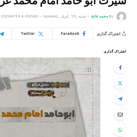
سیرت ابو حامد امام محمد غز
By
محمد فاتح
شنبه _19 _اپریل _2025AH 19-4-2025AD
Updated:
اشتراک گذاری
Twitter
Facebook
اشتراک گذاری