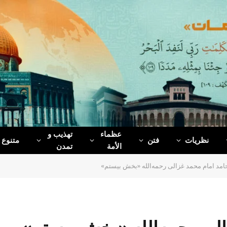
عظماء‌
تهذیب و
نظریات
فتن
متنوع
الأمة
تمدن
امد امام محمد غزالی رحمه‌الله «بخش بیستم»