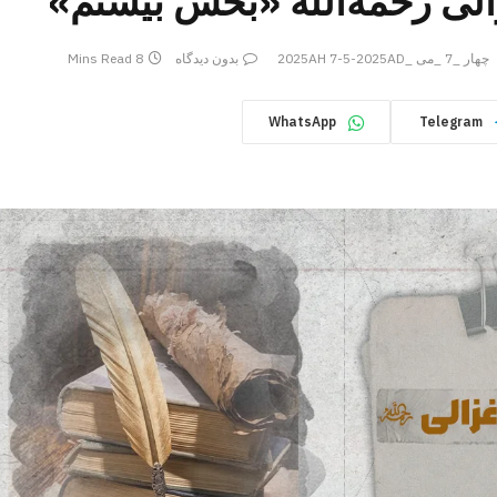
الی رحمه‌الله «بخش بیستم»
چهار _7 _می _2025AH 7-5-2025AD
بدون دیدگاه
8 Mins Read
WhatsApp
Telegram