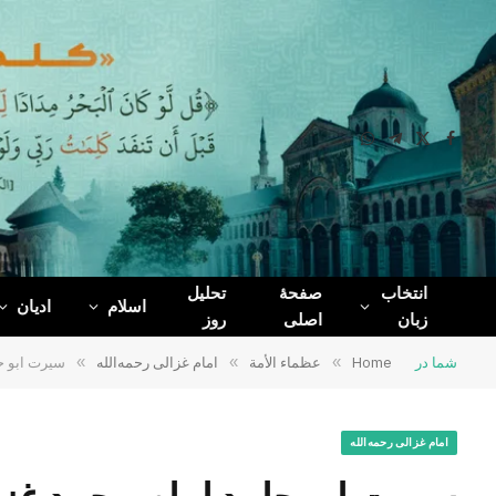
WhatsApp
Telegram
Facebook
X
(Twitter)
انتخاب
صفحۀ
تحلیل
اسلام
ادیان
زبان
اصلی
روز
شما در
Home
»
عظماء الأمة
»
امام غزالی رحمه‌الله
»
سیرت ابو ح
امام غزالی رحمه‌الله