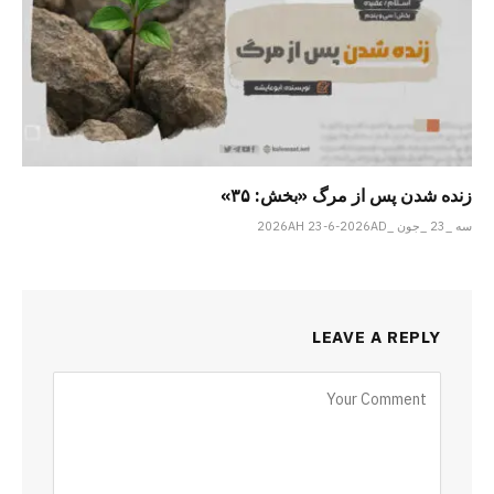
زنده شدن پس از مرگ «بخش: ۳۵»
سه _23 _جون _2026AH 23-6-2026AD
LEAVE A REPLY