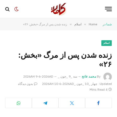
شما در
Home
»
اسلام
»
زنده شدن پس از مرگ «بخش: ۲۶»
اسلام
زنده شدن پس از مرگ «بخش:
۲۶»
By
محمد فاتح
سه _9 _جون _2026AH 9-6-2026AD
Updated:
چهار _10 _جون _2026AH 10-6-2026AD
بدون دیدگاه
4 Mins Read