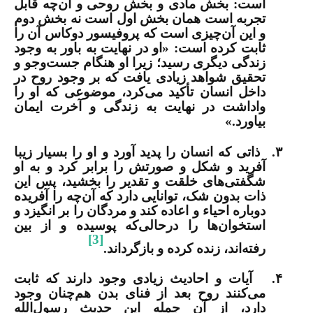
است: بخش مادی و بخش روحی و آن‌چه قابل
تجربه است همان بخش اول است نه بخش دوم
و این آن‌چیزی است که پروفیسور دوکاس آن را
ثابت کرده است: «او در نهایت به باور به وجود
زندگی دیگری ‌رسید؛ زیرا او هنگام جست‌وجو و
تحقیق شواهد زیادی یافت که بر وجود روح در
داخل انسان تأکید می‌کرد، موضوعی که او را
واداشت در نهایت به زندگی و آخرت ایمان
بیاورد.»
۳.
ذاتی که انسان را پدید آورد و او را بسیار زیبا
آفرید و شکل و صورتش را برابر کرد و به او
شگفتی‌های خلقت و تقدیر را بخشید، پس این
ذات بدون شک، توانایی دارد که آن‌چه را آفریده
دوباره احیاء و اعاده کند و مردگان را بر انگیزد و
استخوان‌ها را درحالی‌که پوسیده و از بین
[3]
رفته‌اند، زنده کرده و بازگرداند.
۴.
آیات و احادیث زیادی وجود دارند که ثابت
می‌کنند روح بعد از فنای بدن هم‌چنان وجود
دارد، از آن جمله این حدیث رسول‌الله