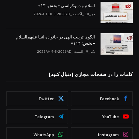
اسلام و دموکراسی «بخش: ۱۳»
دو _10 _آگست _2026AH 10-8-2026AD
الگوی تربیت الهی در خانواده انبیا‌‌ علیهم‌السلام
«بخش: ۱۱۴»
یک _9 _آگست _2026AH 9-8-2026AD
کلمات را در صفحات مجازی [دنبال کنید]
Twitter
Facebook
Telegram
YouTube
WhatsApp
Instagram