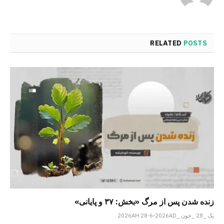
RELATED
POSTS
زنده شدن پس از مرگ «بخش: ۳۷ و پایانی»
یک _28 _جون _2026AH 28-6-2026AD