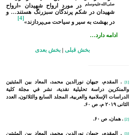
صلی‌الله‌علیه‌وسلم
در مورد ارواح شهیدان «ارواح
شهیدان در شکم پرندگان سبزرنگ هستند… و
[4]
در بهشت به سیر و سیاحت می‌پردازند»
ادامه دارد…
بخش قبلی
|
بخش بعدی
. المقدم، جیهان نورالدین محمد، المعاد بین المثبتین
[1]
والمنکرین دراسة تحلیلیة نقدیة، نشر في مجلة کلیة
الدراسات الإسلامیة والعربیة، المجلد السابع والثلاثون، العدد
الثانی ۲۰۱۹ م، ص ۶۰.
. همان، ص ۶۰.
[2]
. المقدم، جیهان نورالدین محمد، المعاد بین المثبتین
[3]