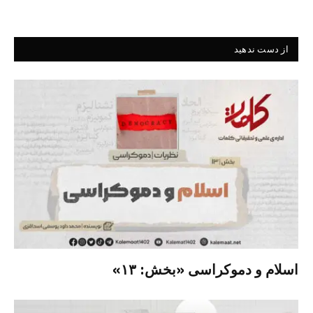
از دست ندهید
اسلام و دموکراسی «بخش: ۱۳»