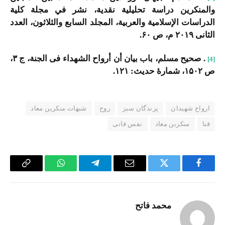
والمنکرین دراسة تحلیلیة نقدیة، نشر في مجلة کلیة
الدراسات الإسلامیة والعربیة، المجلد السابع والثلاثون، العدد
الثانی ۲۰۱۹ م، ص ۶۰.
. صحیح مسلم، باب بیان أن أرواح الشهداء فی الجنة، ج ۳،
[4]
ص ۱۵۰۲، شمارۀ حدیث: ۱۲۱.
ارواح شهیدان
پرندگان سبز
روح
شبهات منکرین معاد
فنا
منکربن معاد
نفس فانی
Copy
WhatsApp
Telegram
Email
Twitter
Facebook
Link
محمد فاتح