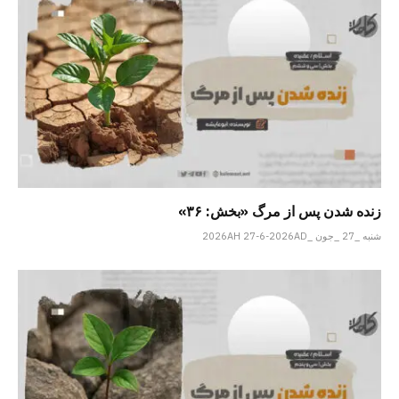
زنده شدن پس از مرگ «بخش: ۳۶»
شنبه _27 _جون _2026AH 27-6-2026AD