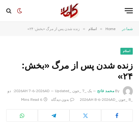
شما در
Home
»
اسلام
»
زنده شدن پس از مرگ «بخش: ۲۴»
اسلام
زنده شدن پس از مرگ «بخش:
۲۴»
By
محمد فاتح
یک _7 _جون _2026AH 7-6-2026AD
Updated:
دو
_8 _جون _2026AH 8-6-2026AD
بدون دیدگاه
6 Mins Read