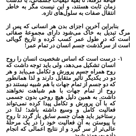
قیافه گرفته، تا بقیۀ کیفیات جسمانی، با گذشت
زمان ثابت هستند، و این نیست مگر به خاطر
انتقال صفات به سلول‌های تازه.
بنابراین آخرین اجزای بدن هر انسانی که پس از
مرگ تبدیل به خاک می‌شود دارای مجموعۀ صفاتی
است که در طول عمر کسب کرده و تاریخ گویائی
است از سرگذشت جسم انسان در تمام عمر!
۱-
درست است که اساس شخصیت انسان را روح
انسان تشکیل می‌دهد، ولی باید توجه داشت که
روح همراه جسم پرورش و تکامل می‌یابد و هر
دو در یکدیگر تأثیر متقابل دارند و لذا همانطور
که دو جسم از تمام جهات با هم شبیه نیستند دو
روح از تمام جهات با هم شباهت نخواهند
داشت. به همین دلیل هیچ روحی بدون جسمی
که با آن پرورش و تکامل پیدا کرده نمی‌تواند
فعالیت کامل و وسیع داشته باشد؛ لذا در
رستاخیز باید همان جسم سابق باز گردد تا روح
با پیوستن به آن فعالیت خود را در یک مرحلۀ
عالی‌تر از سر گیرد و از نتایج اعمالی که انجام
داده بهره‌مند شود.