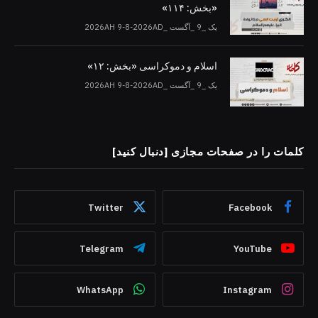
«بخش: ۱۱۴»
یک _9 _آگست _2026AH 9-8-2026AD
اسلام و دموکراسی «بخش: ۱۲»
یک _9 _آگست _2026AH 9-8-2026AD
کلمات را در صفحات مجازی [دنبال کنید]
Twitter
Facebook
Telegram
YouTube
WhatsApp
Instagram