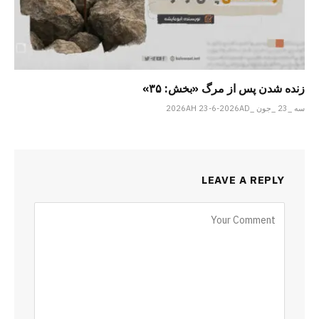
زنده شدن پس از مرگ «بخش: ۳۵»
سه _23 _جون _2026AH 23-6-2026AD
LEAVE A REPLY