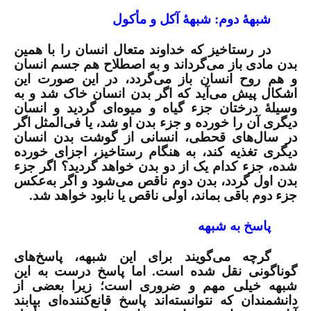
شبهۀ دوم: شبهۀ آکل و مأکول
در رستاخیز که خداوند متعال انسان را با همین
بدن مادی باز می‌گرداند و به اصطلاح هم جسم انسان
و هم روح انسان باز می‌گردد، در این صورت این
اشکال پیش می‌آید که اگر بدن انسان خاک شد و به
وسیلۀ درختان جزء گیاه و میوه‌ای گردید و انسان
دیگری آن را خورده و جزء بدن او شد، یا فی‌المثل اگر
در سال‌های قحطی، انسانی از گوشت بدن انسان
دیگری تغذیه کند، به هنگام رستاخیز، اجزای خورده
شده، جزء کدام یک از دو بدن خواهد گردید؟ اگر جزء
بدن اول گردد، بدن دوم ناقص می‌شود و اگر به‌عکس
جزء دوم باقی بماند، اولی ناقص یا نابود خواهد شد.
پاسخ به شبهه‌
گرچه می‌گویند برای این شبهه، پاسخ‌های
گوناگونی نقل شده است. اما پاسخ درست به این
شبهه خیلی مهم و ضروری است؛ زیرا بعضی از
دانشمندان که نتوانسته‌اند پاسخ قانع‌کننده‌ای بیابند