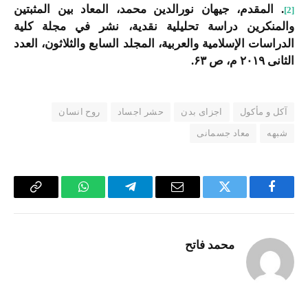
. المقدم، جیهان نورالدین محمد، المعاد بین المثبتین
[2]
والمنکرین دراسة تحلیلیة نقدیة، نشر في مجلة کلیة
الدراسات الإسلامیة والعربیة، المجلد السابع والثلاثون، العدد
الثانی ۲۰۱۹ م، ص ۶۳.
آکل و مأکول
اجزای بدن
حشر اجساد
روح انسان
شبهه
معاد جسمانی
Copy
WhatsApp
Telegram
Email
Twitter
Facebook
Link
محمد فاتح