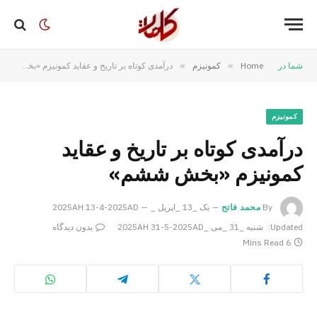
شما در
Home
»
کمونیزم
»
درآمدی کوتاه بر تاریخ و عقاید کمونیزم «بخش ششم»
کمونیزم
درآمدی کوتاه بر تاریخ و عقاید
کمونیزم «بخش ششم»
By
محمد فاتح
یک _13 _اپریل _2025AH 13-4-2025AD
Updated:
شنبه _31 _می _2025AH 31-5-2025AD
بدون دیدگاه
6 Mins Read