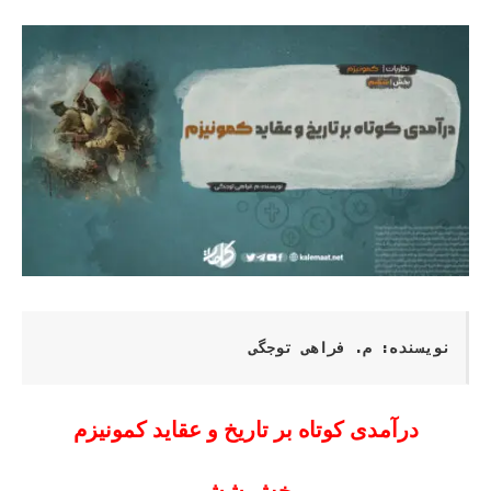
نویسنده: م. فراهی توجگی
درآمدی کوتاه بر تاریخ و عقاید کمونیزم
بخش ششم