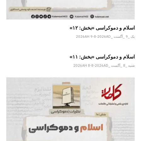
اسلام و دموکراسی «بخش: ۱۲»
یک _9 _آگست _2026AH 9-8-2026AD
اسلام و دموکراسی «بخش: ۱۱»
شنبه _8 _آگست _2026AH 8-8-2026AD