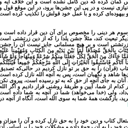
پس گمان کرده که دین کامل نشده است و این خلاف آیه و
ازی نیست و در پی این جشن­‌ها برود، در این موقع قول و
بیهوده‌­ای کرده و با عمل خود قولش را تکذیب کرده است
 رسوم هر دینی را مخصوص برای آن دین قرار داده است و
گر تبعیت کند، مثلاً جشن یلدا را که از دین زرتشتی است
ن زرتشتی است و بر هیچ مسلمانی جایز نیست آن را جشن
ِالْحَقِّ مُصَدِّقاً لِّمَا بَيْنَ يَدَيْهِ مِنَ الْكِتَابِ وَمُهَيْمِناً عَلَيْهِ
مْ عَمَّا جَآءَكَ مِنَ الْحَقِّ لِكُلٍّ جَعَلْنَا مِنكُمْ شِرْعَةً وَمِنْهَاجاً وَلَوْ شَآءَ
 مَآ آتَاكُم فَاسْتَبِقُوا الخَيْرَاتِ إِلَى اللَّهِ مَرْجِعُكُمْ جَمِيعاً فَيُنَبِّئُكُم
 (این) کتاب (قرآن) را به حق بر تو نازل کردیم در حالی‌که تصدیق
­‌ها شاهد و نگهبان است، پس به آنچه الله نازل کرده است
 آنان به جای آنچه از حق که به تو رسیده است، پیروی نکن
 کدام از شما، آیین و طریقۀ روشنی قرار دادیم و اگر الله
اد، ولی (خدا می‌خواهد) شما در آنچه به شما داده است
یرید، بازگشت همۀ شما به سوی الله است، آنگاه از آنچه در
تعال کتاب و دین خود را به حق نازل کرده و آن را میزان و
ات خود را به آن رجوع داده و مشکلات خود را بر اساس آن