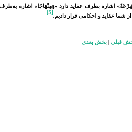
رْعَةً» اشاره بطرف عقاید دارد «وَمِنْهَاجًا» اشاره به‌طرف
[5]
ز شما عقاید و احکامی قرار دادیم.
ش قبلی
|
بخش بعدی