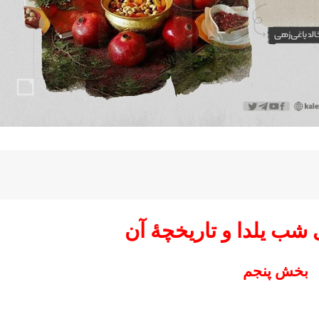
شب یلدا و تاریخچۀ آن
بخش پنجم