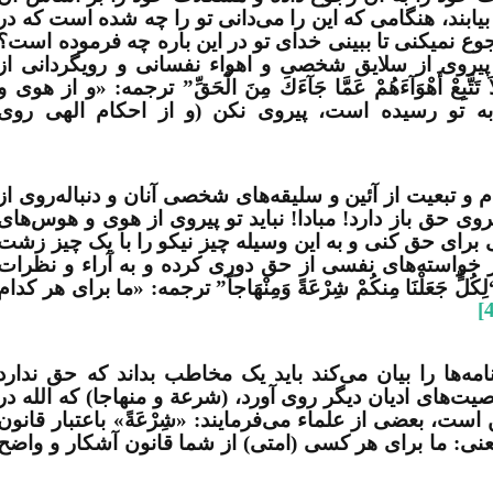
ابند، هنگامی که این را می­‌دانی تو را چه شده است که در
ع نمی­کنی تا ببینی خدای تو در این باره چه فرموده است؟
 پیروی از سلایق شخصی و اهواء نفسانی و رویگردانی از
ْ أَهْوَآءَهُمْ عَمَّا جَآءَكَ مِنَ الْحَقِّ” ترجمه: «و از هوی و
به تو رسیده است، پیروی نکن (و از احکام الهی روی
و تبعیت از آئین و سلیقه­‌های شخصی آنان و دنباله­‌روی از
روی حق باز دارد! مبادا! نباید تو پیروی از هوی و هوس­‌های
 برای حق کنی و به این وسیله چیز نیکو را با یک چیز زشت
ز خواسته‌­های نفسی از حق دوری کرده و به آراء و نظرات
جَعَلْنَا مِنكُمْ شِرْعَةً وَمِنْهَاجاً” ترجمه: «ما برای هر کدام
[
ه‌­ها را بیان می‌­کند باید یک مخاطب بداند که حق ندارد
­‌های ادیان دیگر روی آورد، (شرعة و منهاجا) که الله در
ست، بعضی از علماء می‌­فرمایند: «شِرْعَةً» باعتبار قانون
، یعنی: ما برای هر کسی (امتی) از شما قانون آشکار و واضح