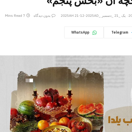
خچه آن «بخش پنجم»
یک _21 _دسمبر _2025AH 21-12-2025AD
بدون دیدگاه
7 Mins Read
WhatsApp
Telegram