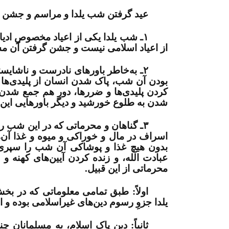
عید گرفتن شب یلدا و مراسم و جشن گر
۱ـ شب یلدا یکی از اعیاد مخصوصِ اد
از اعیاد اسلامی نیست و جشن گرفتن آن مش
۲ـ به‌خاطر باورهای نادرست و ناشایس
بودن آن شب، پاک شدن انسان از پلیدی­‌ها
شدن به طلوع خورشید و دیگر باورهایی این 
۳ـ گناهان و محرماتی که در این شب ر
اسراف در مال و خوراکی و میوه و غذا آن‌
بدون هیچ غذا و پوشاکی آن شب را سپری 
عبادت الله، و زنده کردن آیین‌­های کهنه
محرماتی از این قبیل.
اولاً:
طبق تمامی معلوماتی که در بخش
یلدا جزوِ رسوم دین‌­های غیراسلامی بوده و ا
ثانیاً:
دین پاک اسلام، به مسلمانان چن