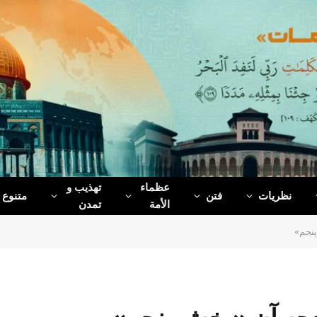
عظماء‌
تهذیب و
نظریات
فتن
متنوع
الأمة
تمدن
پنجم»