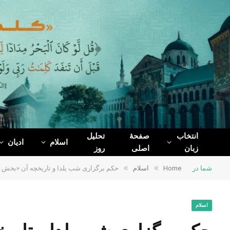
WhatsApp
Telegram
Facebook
X
(Twitter)
انتخاب
صفحۀ
تحلیل
اسلام
ادیان
زبان
اصلی
روز
شما در
Home
»
اسلام
»
حکم برگزاری شب یلدا و تاریخچه آن «بخش 
اسلام