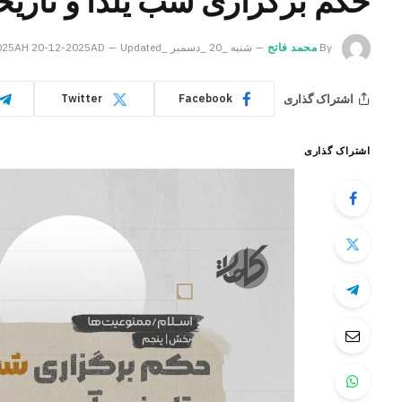
حکم برگزاری شب یلدا و تاری
By
محمد فاتح
شنبه _20 _دسمبر _2025AH 20-12-2025AD
Updated:
اشتراک گذاری
Twitter
Facebook
اشتراک گذاری