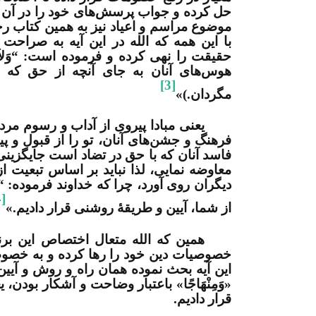
حل کرده و جواب پرسش­‌های خود را در آن بی
موضوع مراسم و اعیاد نیز به همین کتاب رجو
با این همه که الله در این آیه به صراحت
حقیقت را نهی کرده و فرموده است: “وَلاَ تَتَّبِع
هوس‌­های آنان به جای آنچه از حق که 
[3]
مگردان.)»
یعنی مبادا پیروی از آداب و رسوم مردم 
فرهنگ و جشن­‌های آنان، تو را از قبول و پی
فاسد آنان که با حق در تضاد است جایگزینی
معاوضه نمایی، لذا نباید بر اساس تبعیت ا
دیگران روی آورد، چرا که خداوند فرموده: “لِكُلٍّ 
4]
از شما، آیین و طریقۀ روشنی قرار دادیم.»
همین که الله متعال اختصاص این برنام
خصوصیات دین خود را رها کرده و به خصوصیت
این آیه بحث نموده همان راه و روش و آیین ا
«وَمِنْهَاجًا» باعتبار وضاحت و آشکار بودن
قرار دادیم.