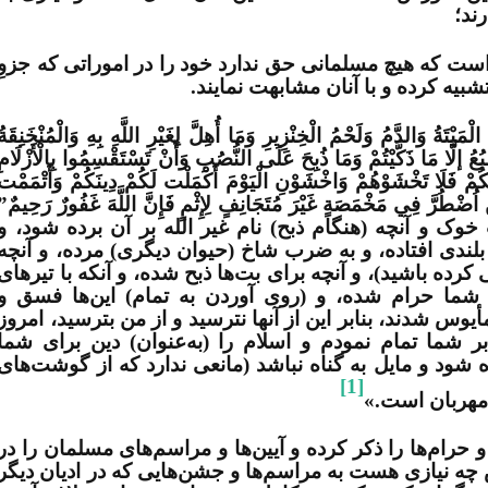
ند؛
است که هیچ مسلمانی حق ندارد خود را در اموراتی که جزوِ
شبیه کرده و با آنان مشابهت نمایند.
ْمَيْتَةُ وَالدَّمُ وَلَحْمُ الْخِنْزِيرِ وَمَا أُهِلَّ لِغَيْرِ اللَّهِ بِهِ وَالْمُنْخَنِقَةُ
َبُعُ إلَّا مَا ذَكَّيْتُمْ وَمَا ذُبِحَ عَلَى النُّصُبِ وَأَنْ تَسْتَقْسِمُوا بِالْأَزْلَامِ
كُمْ فَلَا تَخْشَوْهُمْ وَاخْشَوْنِ الْيَوْمَ أَكْمَلْت لَكُمْ دِينَكُمْ وَأَتْمَمْت
اُضْطُرَّ فِي مَخْمَصَةٍ غَيْرَ مُتَجَانِفٍ لِإِثْمٍ فَإِنَّ اللَّهَ غَفُورٌ رَحِيمٌ”
 و آنچه (هنگام ذبح) نام غیر الله بر آن برده شود، و
بلندی افتاده، و به ضرب شاخ (حیوان دیگری) مرده، و آنچه
رده باشید)، و آنچه برای بت‌­ها ذبح شده، و آنکه با تیرهای
ما حرام شده، و (روی آوردن به تمام) این‌­ها فسق و
وس شدند، بنابر این از آن­ها نترسید و از من بترسید، امروز
شما تمام نمودم و اسلام را (به‌­عنوان) دین برای شما
شود و مایل به گناه نباشد (مانعی ندارد که از گوشت‌­های
[1]
 مهربان است.»
حرام­‌ها را ذکر کرده و آیین­‌ها و مراسم­‌های مسلمان را در
 چه نیازی هست به مراسم­‌ها و جشن­‌هایی که در ادیان دیگر