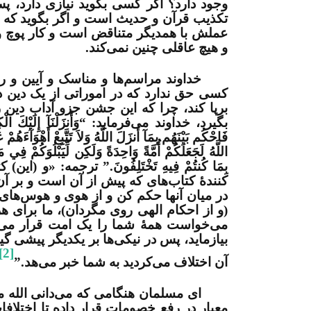
وجود دارد؟ اگر کسی بگوید نیازی دارد، 
تکذیب قرآن و حدیث است و اگر بگوید که نی
عملش با همدیگر متناقض است و کار پوچ و 
و هیچ عاقلی چنین نمی­‌کند.
خداوند مراسم­‌ها و مناسک و آیین و
کسی حق ندارد که در اموراتی از یک دین دی
برپا کند، چرا که این جشن جزو آداب دی
بگیرد، خداوند می‌فرماید: “وَأَنزَلْنَآ إِلَيْكَ الْكِتَابَ ب
فَاحْكُم بَيْنَهُم بِمَآ أَنزَلَ اللَّهُ وَلاَ تَتَّبِعْ أَهْوَآءَهُ
اللَّهُ لَجَعَلَكُمْ أُمَّةً وَاحِدَةً وَلَكِن لِّيَبْلُوَكُمْ فِي
بِمَا كُنتُمْ فِيهِ تَخْتَلِفُونَ.” ترجمه: «و
کنندۀ کتاب‌­های که پیش از آن است و بر آن
در میان آن­ها حکم کن و از هوی و هوس­‌های
(و از احکام الهی روی مگردان)، ما برای هر
می‌­خواست همۀ شما را یک امت قرار می‌­د
بیازماید، پس در نیکی‌­ها بر یکدیگر پیشی گ
[2]
آن اختلاف می‌­کردید به شما خبر می‌­هد.”
ای مسلمان هنگامی که می‌­دانی الله م
معیار در رفع خصومات قرار داده تا اختلاف