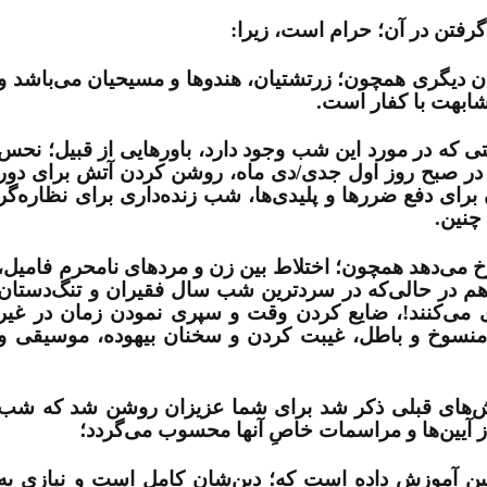
فتن در آن؛ حرام است، زیرا:
یان دیگری همچون؛ زرتشتیان، هندوها و مسیحیان می‌باشد و
ابهت با کفار است.
تی که در مورد این شب وجود دارد، باورهایی از قبیل؛ نحس
 در صبح روز اول جدی/دی ماه، روشن کردن آتش برای دور
کردن پلیدی‌­ها و ضررها، دور هم جمع شدن برای دفع ضررها و پلیدی‌­ها، شب زنده­‌داری بر
چنین.
خ می‌­دهد همچون؛ اختلاط بین زن و مردهای نامحرم فامیل،
هم در حالی‌که در سردترین شب سال فقیران و تنگ‌دستان
می‌­کنند!، ضایع کردن وقت و سپری نمودن زمان در غیر
 و منسوخ و باطل، غیبت کردن و سخنان بیهوده، موسیقی و
‌‌های قبلی ذکر شد برای شما عزیزان روشن شد که شب
ز آیین‌­ها و مراسمات خاصِ آن­ها محسوب می‌­گردد؛
ین آموزش داده است که؛ دین‌شان کامل است و نیازی به