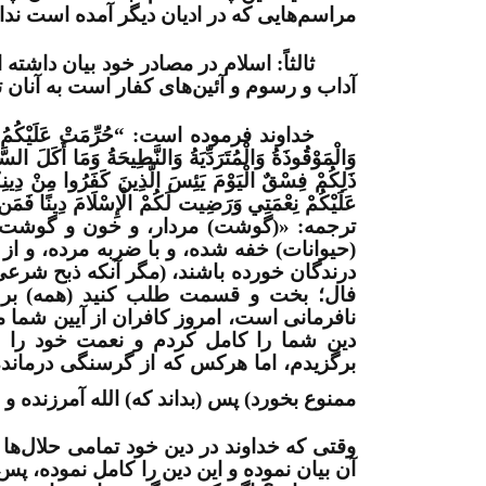
مراسم‌‌هایی که در ادیان دیگر آمده است ندار
ثالثاً:
اسلام در مصادر خود بیان داشته 
آداب و رسوم و آئین‌­های کفار است به آنان ت
خداوند فرموده است:
“
حُرِّمَتْ عَلَيْكُمُ ال
وَالْمَوْقُوذَةُ وَالْمُتَرَدِّيَةُ وَالنَّطِيحَةُ وَمَا أَكَلَ السّ
ذَلِكُمْ فِسْقٌ الْيَوْمَ يَئِسَ الَّذِينَ كَفَرُوا مِنْ دِينِ
عَلَيْكُمْ نِعْمَتِي وَرَضِيت لَكُمْ الْإِسْلَامَ دِينًا فَمَن 
ترجمه: «(گوشت) مردار، و خون و گوشت خوک
(حیوانات) خفه شده، و با ضربه مرده، و از 
درندگان خورده باشند، (مگر آنکه ذبح شرعی ک
فال؛ بخت و قسمت طلب کنید (همه) بر ش
نافرمانی است، امروز کافران از آیین شما مأی
دین شما را کامل کردم و نعمت خود را بر 
برگزیدم، اما هرکس که از گرسنگی درمانده 
ممنوع بخورد) پس (بداند که) الله آمرزنده و
وقتی که خداوند در دین خود تمامی حلال­‌ها و 
آن بیان نموده و این دین را کامل نموده، پس