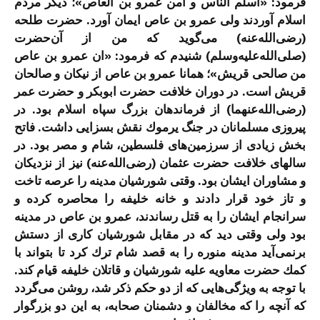
فرمود: «أسلم الناس و آمن عمرو بن العاص»؛ دیگر مردم
اسلام آوردند ولی عمرو بن عاص ایمان آورد. حضرت طلحه
(رضی‌الله‌عنه) می‌گوید كه من از آن‌حضرت
(صلی‌الله‌علیه‌وسلم) شنیدم كه فرمود: «ان عمرو بن عاص
من صالحی قریش»؛ همانا عمرو بن عاص از نیكان و صالحان
قریش است. در دوران خلافت حضرت ابوبكر و حضرت عمر
(رضی‌الله‌عنهما) از فرماندهان بزرگ سپاه اسلام بود. در
پیروزی مسلمانان در جنگ یرموك نقش بسزایی داشت. فاتح
بخش زیادی از سرزمین‌های فلسطین، شام و مصر بود. در
سالهای خلافت حضرت عثمان (رضی‌الله‌عنه) نیز از نزدیكان
و مشاوران ایشان بود. وقتی شورشیان مدینه را عرصه تاخت
و تاز خود قرار دادند و خانه خلیفه را محاصره كرده و
سرانجام ایشان را به قتل رساندند، عمرو بن عاص در مدینه
بود ولی وقتی دید كه در مقابل شورشیان كاری از دستش
برنمی‌آید مدینه منوره را به قصد شام ترك كرد تا بتواند با
كمك حضرت معاویه علیه شورشیان و قاتلان خلیفه قیام كند.
با توجه به ویژگی‌هایی كه از دو حكم ذكر ‌شد، روشن می‌گردد
كه آنچه را كه مخالفان و دشمنان صحابه، به این دو بزرگوار