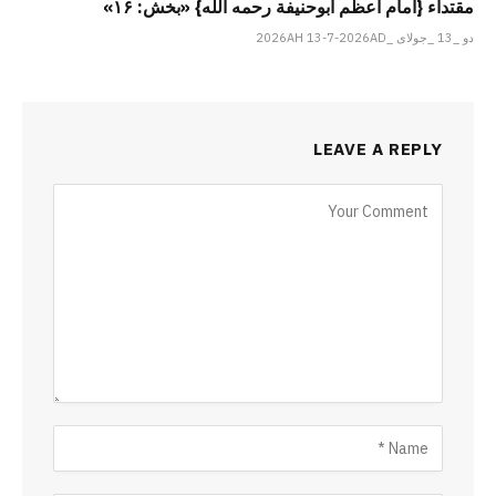
مقتداء {امام اعظم أبوحنیفة رحمه الله} «بخش: ۱۶»
دو _13 _جولای _2026AH 13-7-2026AD
LEAVE A REPLY