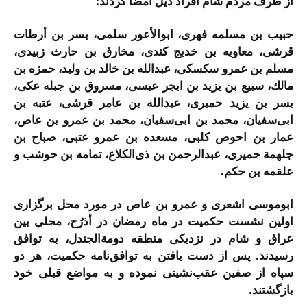
از طرف مردم شام افراد ذیل امضا كردند:
حبیب بن مسلمه فهری، ابوالأعور سلمی، بسر بن أرطات
قرشی، معاویه بن خدیج كندی، مخارق بن حارث زبیدی،
مسلم بن عمرو سكسكی، عبدالله بن خالد بن ولید، حمزه بن
مالك، سبیع بن یزید بن ابجر عبسی، مسروق بن جبله عكی،
بسر بن یزید حمیری، عبدالله بن عامر قرشی، عتبه بن
ابی‌سفیان، محمد بن ابی‌سفیان، محمد بن عمرو بن عاص،
عمار بن احوص كلبی، مسعده بن عمرو عتبی، صباح بن
جلهمة حمیری، عبدالرحمن بن ذی‌الكلاع، تمامه بن حوشب و
علقمه بن حكم.
ابوموسی اشعری و عمرو بن عاص در مورد محل برگزاری
اولین نشست حكمیت در ماه رمضان در أذرُح، محلی بین
عراق و شام در نزدیكی منطقه دومةالجندل، به توافق
رسیدند. پس از دست یافتن به توافق‌نامه حكمیت، هر دو
سپاه از صفین عقب‌نشینی نموده و به مواضع قبلی خود
بازگشتند.