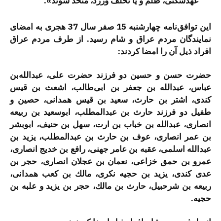
عهدشكنی، ظلم و یا تخلف ورزد، متحد ‌شوند».
این توافق‌نامه چهارشنبه 15 صفر سال 37 هجری به امضای
نمایندگان مردم عراق و شام رسید. از طرف مردم عراق
افراد ذیل آن را امضا كردند:
حضرت حسن و حسین دو فرزند حضرت علی، عبدالله‌بن
عباس، عبدالله ‌بن جعفر بن ابی‌طالب، اشعث بن قیس
كندی، اشتر بن حارث، سعید بن قیس همدانی، حصین و
طفیل دو فرزند حارث بن عبدالمطلب، ابوسعید بن ربیعه
انصاری، عبدالله بن خباب بن ارت، سهل بن حنیف، ابوبشر
بن عمر انصاری، عوف بن حارث بن عبدالمطلب، یزید بن
عبدالله اسلمی، عقبه بن عامر جهنی، رافع بن خدیج انصاری،
عمرو بن حمق خزاعی، نعمان بن عجلان انصاری، حجر بن
عدی كندی، یزید بن حجیه نكری، مالك بن كعب همدانی،
ربیعه بن شرحبیل، حارث بن مالك، حجر بن یزید و علبه بن
حجیه.