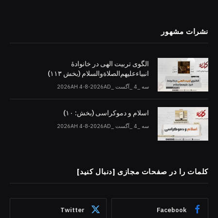
نشرات مشهور
الگوی تربیت الهی در خانوادۀ
انبیاءعلیهم‌الصلاةو‌السلام (بخش ۱۱۳)
سه _4 _آگست _2026AH 4-8-2026AD
اسلام و دموکراسی (بخش: ۱۰)
سه _4 _آگست _2026AH 4-8-2026AD
کلمات را در صفحات مجازی [دنبال کنید]
Twitter
Facebook