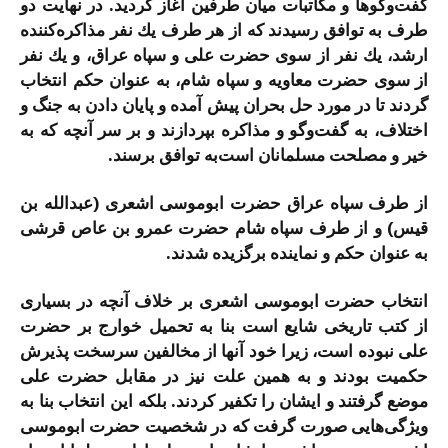
گفت‌وگوها و مكاتبات میان طرفین آغاز گردید. در نهایت دو
طرف به توافق رسیدند ‌كه از هر طرف یك نفر مذاكره‌كننده
ارشد، یك نفر از سوی حضرت علی و سپاه عراق، و یك نفر
از سوی حضرت معاویه و سپاه شام، به عنوان حكم انتخاب
گردند تا در مورد حل بحران پیش آمده و پایان دادن به جنگ و
اختلاف، به گفت‌وگو و مذاكره بپردازند و بر سر آنچه كه به
خیر و مصلحت مسلمانان است‌به توافق برسند.
از طرف سپاه عراق حضرت ابوموسی اشعری (عبدالله بن
قیس) و از طرف سپاه شام حضرت عمرو بن عاص قرشی
به عنوان حكم و نماینده برگزیده شدند.
انتخاب حضرت ابوموسی اشعری بر خلاف آنچه در بسیاری
از كتب تاریخی شایع است بنا به تحمیل خوارج بر حضرت
علی نبوده است، زیرا خود آنها از مخالفین سرسخت پذیرش
حكمیت بودند و به همین علت نیز در مقابل حضرت علی
موضع گرفتند و ایشان را تكفیر كردند. بلكه این انتخاب بنا به
ویژگی‌هایی صورت گرفت كه در شخصیت حضرت ابوموسی