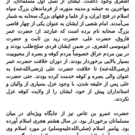
اشعری وجود داشت. ایشان از نسل اول مسلمانان، از
مهاجرین به حبشه و مدینه منوره، از فرماندهان بزرگ سپاه
اسلام در فتح ایران، و از علما و فقهای بزرگ صحابه به شمار
می‌آمدند. امام شعبی از ایشان به عنوان یكی از چهار قاضی
بزرگ صحابه نام برده است كه عبارتند از: حضرت عمر
فاروق، حضرت علی، حضرت زید بن ثابت و حضرت
ابوموسی اشعری. در ضمن ایشان فردی صلح‌طلب بودند و
در بین مردم عراق خصوصاً مردم كوفه و بصره از محبوبیت
بسیار بالایی برخوردار بودند. از دوران خلافت حضرت عمر
(رضی‌الله‌عنه) تا خلافت حضرت علی (رضی‌الله‌عنه) به
عنوان والی بصره و كوفه خدمت كرده بودند. حتی حضرت
علی پس از خلیفه شدن، با وجود عزل بسیاری از والیان و
استانداران پیش از خود، ایشان را از ولایت كوفه عزل
نكردند.
حضرت عمرو بن عاص نیز از جایگاه ویژه‌ای در میان
مسلمانان برخوردار بود. در سال هشتم هجری اسلام آورده
بود. پیامبر اسلام (صلی‌الله‌علیه‌وسلم) در مورد اسلام وی