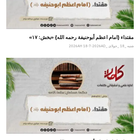
مقتداء {امام اعظم أبوحنیفة رحمه الله} «بخش: ۱۷»
شنبه _18 _جولای _2026AH 18-7-2026AD