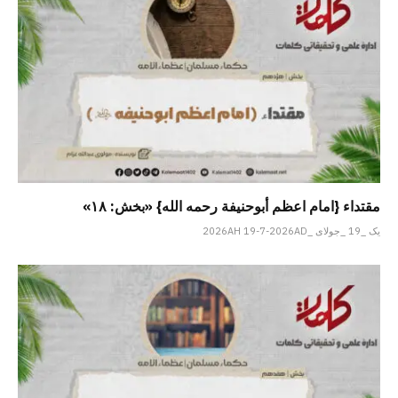
مقتداء {امام اعظم أبوحنیفة رحمه الله} «بخش: ۱۸»
یک _19 _جولای _2026AH 19-7-2026AD