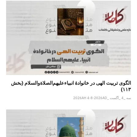
الگوی تربیت الهی در خانوادۀ انبیاءعلیهم‌الصلاةو‌السلام (بخش
۱۱۳)
سه _4 _آگست _2026AH 4-8-2026AD