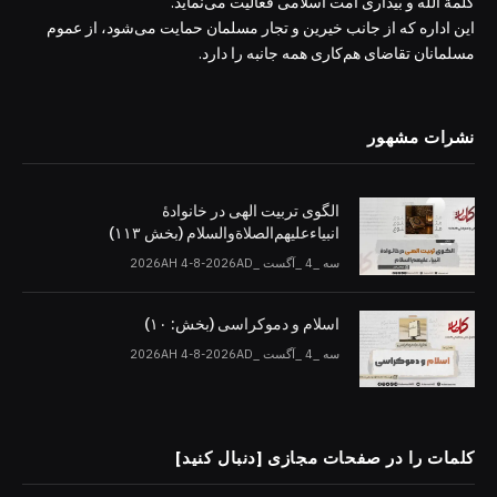
کلمة الله و بیداری امت اسلامی فعالیت می‌نماید.
این اداره که از جانب خیرین و تجار مسلمان حمایت می‌شود، از عموم
مسلمانان تقاضای هم‌کاری همه جانبه را دارد.
نشرات مشهور
الگوی تربیت الهی در خانوادۀ
انبیاءعلیهم‌الصلاةو‌السلام (بخش ۱۱۳)
سه _4 _آگست _2026AH 4-8-2026AD
اسلام و دموکراسی (بخش: ۱۰)
سه _4 _آگست _2026AH 4-8-2026AD
کلمات را در صفحات مجازی [دنبال کنید]