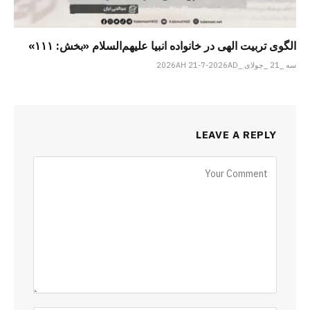
الگوی تربیت الهی در خانواده انبیا‌‌ علیهم‌السلام «بخش: ۱۱۱»
سه _21 _جولای _2026AH 21-7-2026AD
LEAVE A REPLY