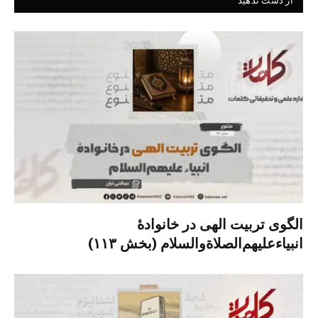
از دست ندهید
الگوی تربیت الهی در خانوادۀ
انبیاءعلیهم‌الصلاةو‌السلام (بخش ۱۱۳)