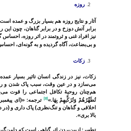
روزه
آثار و نتایج روزه هم بسیار بزرگ و عمده است.
برابر آتش دوزخ و در برابر گناهان، چون این 
نیز افراد غنی و ثروتمند در اثر روزه، احساس گر
و بی‌بضاعت، آگاه گردیده و به گونه‌ای، احسا
زکات
زکات، نیز در زندگی انسان تاثیر بسیار عمده
می‌سازد و در عین وقت، سبب پاک شدن و رشد 
هم‌چنان روحیۀ تکافل اجتماعی را قوت می‌بخشد. چ
[8]
تُطَهِّرُهُمْ وَتُزَكِّيهِمْ بِهَا.»
ترجمه: «(ای پیغمبر)
اخلاقی و گناهان و تنگ‌نظری) پاک داری و (در
بالا بری».
تطهیر: ازبین‌بردن اثر گناهی است که دامن‌گیر 