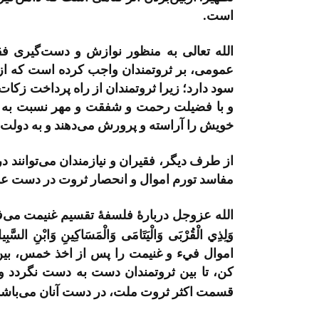
است.
الله تعالی به منظور نوازش و دست‌گیری فق
عمومی، بر ثروتمندان واجب کرده است که از ام
سود دارد؛ زیرا ثروتمندان از راه پرداخت زکات
و با فضیلت رحمت و شفقت و مهر نسبت به م
خویش را آراسته و پرورش می‌دهند و به دولت 
از طرف دیگر، فقیران و نیازمندان می‌توانند 
مفاسد تورم اموال و انحصار ثروت در دست عده‌
الله عزوجل دربارۀ فلسفۀ تقسیم غنیمت می‌فرماید: «ما أَف
وَلِذِي الْقُرْبَى وَالْيَتَامَى وَالْمَسَاكِينِ وَابْنِ السَّبِيل
اموال فيء و غنیمت را پس از اخذ خمس، بین 
کن، تا بین ثروتمندان دست به دست نگردد و 
قسمت اكثر ثروت ملت، در دست آنان می‌باشد،