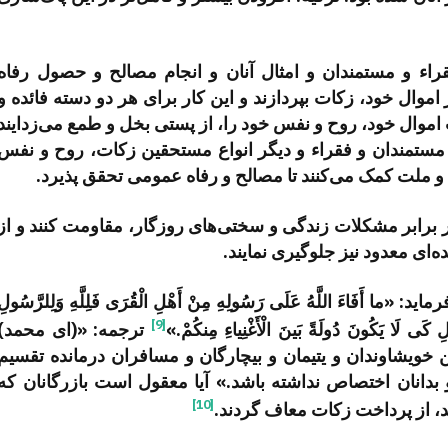
راء و مستمندان و امثال آنان و انجام مصالح و حصول رفاه
وال خود، زکات بپردازند و این کار برای هر دو دسته فائده و
 اموال خود، روح و نفس خود را، از پستی بخل و طمع می‌زدایند
ستمندان و فقراء و دیگر انواع مستحقین زکات، روح و نفس
و ملت کمک می‌کنند تا مصالح و رفاه عمومی تحقق پذیرد.
در برابر مشکلات زندگی و سختی‌های روزگار، مقاومت کنند و از
ای معدود نیز جلوگیری نمایند.
َاءَ اللَّهُ عَلَى رَسُولِهِ مِنْ أَهْلِ الْقُرَى فَلِلَّهِ وَلِلرَّسُولِ
[9]
ِ كَى لَا يَكُونَ دُولَةً بَينَ الْأَغْنِياءِ مِنكُمْ.»
ترجمه: «(ای محمد)
خویشاوندان و یتیمان و بیچارگان و مسافران درمانده تقسیم
بدانان اختصاص نداشته باشد.» آیا معقول است بازرگانان که
[10]
 از پرداخت زکات معاف گردند.