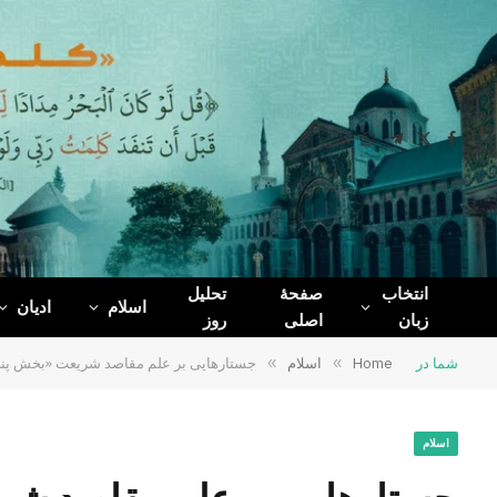
WhatsApp
Telegram
Facebook
X
(Twitter)
انتخاب
صفحۀ
تحلیل
اسلام
ادیان
زبان
اصلی
روز
شما در
Home
»
اسلام
»
جستارهایی بر علم مقاصد شریعت «بخش پن
اسلام