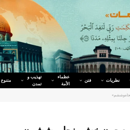
عظماء‌
تهذیب و
نظریات
فتن
متنوع
الأمة
تمدن
جاه‌وششم»