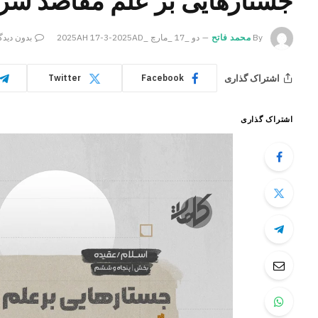
جستارهایی بر علم مقاصد ش
By
محمد فاتح
دو _17 _مارچ _2025AH 17-3-2025AD
بدون دیدگ
اشتراک گذاری
Twitter
Facebook
اشتراک گذاری