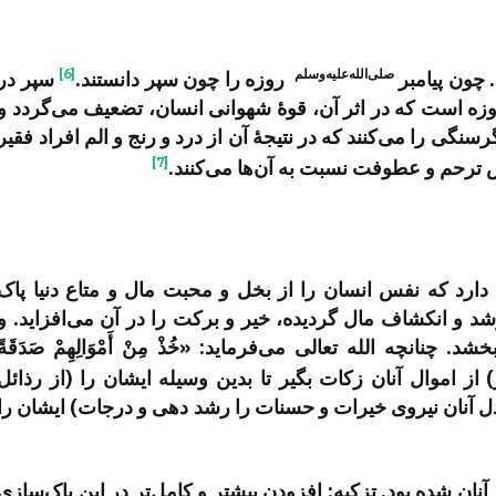
صلی‌الله‌علیه‌وسلم
[6]
 چون پیامبر
روزه را چون سپر دانستند.
سپر در
روزه است که در اثر آن، قوۀ شهوانی انسان، تضعیف می‌گردد و
سنگی را می‌کنند که در نتیجۀ آن از درد و رنج و الم افراد فقیر
[7]
س ترحم و عطوفت نسبت به آن‌ها می‌کنند.
 دارد که نفس انسان را از بخل و محبت مال و متاع دنیا پاک
و انکشاف مال گردیده، خیر و برکت را در آن می‌افزاید. و
نانچه الله تعالی می‌فرماید: «خُذْ مِنْ أَمْوَالِهِمْ صَدَقَةً
 از اموال آنان زکات بگیر تا بدین وسیله ایشان را (از رذائل
 دل آنان نیروی خیرات و حسنات را رشد دهی و درجات) ایشان را
آنان شده بود. تزکیه: افزودن بیشتر و کامل‌تر در این پاک‌سازی