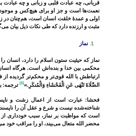
قربانی، چه عبادت قلبی و زبانی و چه عبادت 
نعمت‌ها است و جز او برای هیچ‌کس و موجود د
اولی و عمدۀ خلقت انسان است، هم‌چنان در زند
مثبت و ارزنده دارد که طی نکات ذیل بیان می‌گ
نماز
نماز که حیثیت ستون اسلام را دارد، انسان را 
محکمی بین خدا و بنده‌اش است. هرگاه انسان 
ارتباطش با الله قوی‌تر و محکم‌تر گردیده از ف
[5]
الصَّلَاةَ تَنْهَى عَنِ الْفَحْشَاءِ وَالْمُنكَرِ.»
ترجمه: بی
فحشا: عبارت است از اعمال زشت و ناپسند
شناخته‌شده نیست و شرع و عقل آن را ناپسند می
است که مواظبت بر نماز، سبب خودداری از ارت
محضر الله متعال می‌بیند، او را مراقب خود می‌دان