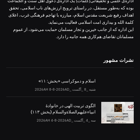
اداره‌ی علمی و تحقیقاتی(کلمات) یک اداره‌ی دَعَوی اهل سنت و الجماعت
بوده که به‌طور مستقل، در راستای ترویج ارزش‌های ناب اسلامی، تحقق
اهداف رفیع شریعت مقدس اسلام، مبارزه با تهاجم فرهنگی غرب، اعلای
کلمة الله و بیداری امت اسلامی فعالیت می‌نماید.
این اداره که از جانب خیرین و تجار مسلمان حمایت می‌شود، از عموم
مسلمانان تقاضای هم‌کاری همه جانبه را دارد.
نشرات مشهور
اسلام و دموکراسی «بخش: ۱۱»
شنبه _8 _آگست _2026AH 8-8-2026AD
الگوی تربیت الهی در خانوادۀ
انبیاءعلیهم‌الصلاةو‌السلام (بخش ۱۱۳)
سه _4 _آگست _2026AH 4-8-2026AD