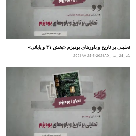
تحلیلی بر تاریخ و باورهای بودیزم «بخش ۴۱ و پایانی»
یک _24 _می _2026AH 24-5-2026AD