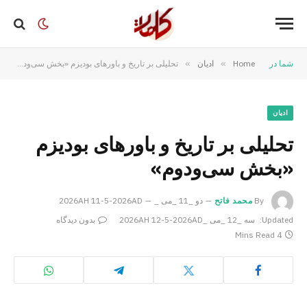
شما در
Home
»
ادیان
»
تحلیلی بر تاریخ و باورهای بودیزم «بخش سی‌ودوم»
ادیان
تحلیلی بر تاریخ و باورهای بودیزم
«بخش سی‌ودوم»
By
محمد فاتح
دو _11 _می _2026AH 11-5-2026AD
Updated:
سه _12 _می _2026AH 12-5-2026AD
بدون دیدگاه
4 Mins Read