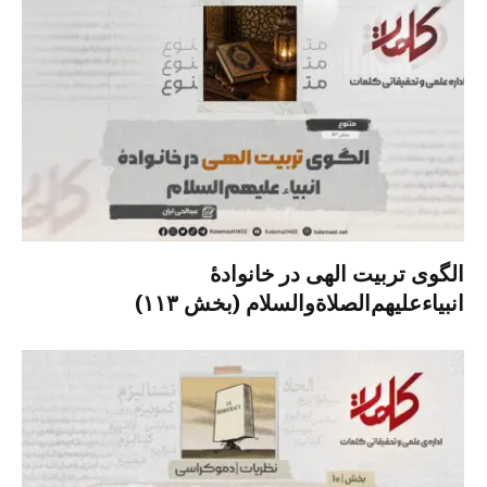
الگوی تربیت الهی در خانوادۀ
انبیاءعلیهم‌الصلاةو‌السلام (بخش ۱۱۳)