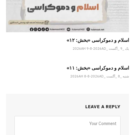
اسلام و دموکراسی «بخش: ۱۲»
یک _9 _آگست _2026AH 9-8-2026AD
اسلام و دموکراسی «بخش: ۱۱»
شنبه _8 _آگست _2026AH 8-8-2026AD
LEAVE A REPLY