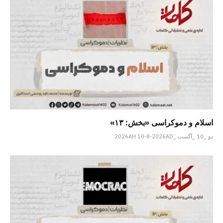
اسلام و دموکراسی «بخش: ۱۳»
دو _10 _آگست _2026AH 10-8-2026AD