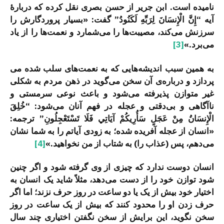
نامیده است. ابن جریر از حسن بصری نقل کرده که دربارۀ
آیه “إِنَّ الْإِنسَانَ لِرَبِّهِ لَكَنُودُ” گفت: «بسیار پروردگارش را
سرزنش می‌کند، مصیبت‌ها را می‌شمارد و نعمت‌ها را از یاد
می‌برد.»
[3]
به همین سبب اندیشه­‌هایی که به نعمت‌­های سلب شده می­‌
پردازد و درباره‌ی آن سخن می‌­گوید در ذهن مردم به شکلی
غیر متوازن پذیرفته می‌­شود و باعث نوعی سرمستی و
ناآگاهی و بی­‌دقتی و عجله در فهم آنان می‌­شود: “خُلِقَ
الْإِنسَانُ مِنْ عَجَلٍ سَأُرِيكُمْ آيَاتِي فَلَا تَسْتَعْجِلُونِ” ترجمه:
«انسان از عجله آفریده شده؛ به زودی آیاتم را به شما نشان
می‌­دهم، پس (عذاب را) به شتاب از من نخواهید.»
[4]
انسان دوست ندارد که چیزی از وی گرفته شود و اگر چنین
شود توازن خود را از دست می‌دهد، مثلاً شاید یک انسان به
اختیار خود بیش از یک یا دو ساعت در روز حرف نزند؛ اما اگر
حرف زدن او را محدود کنند که بیش از یک ساعت در روز
سخن نگوید، این برایش از سخن نگفتن اختیاری چند سال