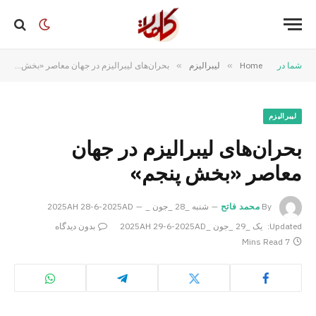
شما در
Home
»
لیبرالیزم
»
بحران‌های لیبرالیزم در جهان معاصر «بخش پنجم»
لیبرالیزم
بحران‌های لیبرالیزم در جهان
معاصر «بخش پنجم»
By
محمد فاتح
شنبه _28 _جون _2025AH 28-6-2025AD
Updated:
یک _29 _جون _2025AH 29-6-2025AD
بدون دیدگاه
7 Mins Read