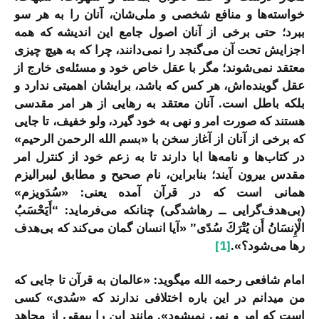
خواسته‌ها و منافع شخصی و ملی‌شان، آنان را به هر سو
ببرد؛ حتی برخی از آنان اصول جامع این اندیشه که همه
اجزایش تحت آن می‌گنجد را نمی‌دانند، چرا که به هیچ چیزی
معتقد نمی‌شوند؛ مگر با عقل خاص خود و مسئله‌ی خارج از
عقل گوینده‌اش، هر کس که باشد، برایشان اهمیتی ندارد و
بلکه باطل است. آنان معتقد به رهایی از هر امر مقدسی
هستند که صورت امر و نهی به خود گیرد، ولو خفیف، تا جایی
که برخی از آنان از آغاز سخن با «بسم الله الرحمن الرحیم»
در کتاب‌ها و نامه‌ها ابا دارند تا به زعم خود از کنترل امر
مقدس بیرون آیند؛ بنابراین، نام صحیح و مطابق لیبرالیزم
همانی است که در قرآن آمده یعنی: «سُدَویزم»
(بی‌هدف‌گرایی ــ رهاشدگی) چنانکه می‌فرماید: “أَيَحْسَبُ
الْإِنسَانُ أَن يُتْرَكَ سُدًى” «آیا انسان گمان می‌کند که بی‌هدف
رها می‌شود؟».
[1]
امام شافعی رحمه الله می­گوید: «عالمان به قرآن تا جایی که
من می­دانم در این باره اختلافی ندارند که «سُدی» کسی
است که امر و نهی نمی­شود». مانند این را بیهقی از مجاهد