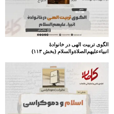
الگوی تربیت الهی در خانوادۀ
انبیاءعلیهم‌الصلاةو‌السلام (بخش ۱۱۳)