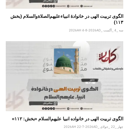
الگوی تربیت الهی در خانوادۀ انبیاءعلیهم‌الصلاةو‌السلام (بخش
۱۱۳)
سه _4 _آگست _2026AH 4-8-2026AD
الگوی تربیت الهی در خانواده انبیا‌‌ علیهم‌السلام «بخش: ۱۱۲»
چهار _22 _جولای _2026AH 22-7-2026AD