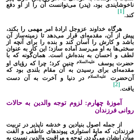
ناخوشایندی بود، (پدر) می‌توانست آن را از او دفع
[1]
کند.
هرگاه خداوند عزوجل ارادۀ امر مهمی را بکند،
پیش از آن، مقدمه‌ای قرار می‌دهد تا زمینه‌ساز آن
باشد و کارش را آسان کند و بنده را برای آنچه از
سختی‌ها به او می‌رسد آماده سازد؛ این کار به عنوان
لطف و احسان به بنده‌اش است. همان‌گونه که با
علیه‌السلام
حضرت یوسف
چنین کرد؛ چرا که رؤیای او
مقدمه‌ای برای رسیدن به آن مقام بلندی بود که
علیه‌السلام
آن‌حضرت
در دنیا و آخرت به آن دست
[2]
یافت.
آموزۀ چهارم:
لزوم توجه والدین به حالات
روانی فرزندان
از جمله اصول بنیادین و خدشه ناپذیر در تربیت
فرزندان، که مایۀ استواری پیوندهای عاطفی و الفت
میان ایشان می‌گردد، توجه و مراقبت والدین نسبت به