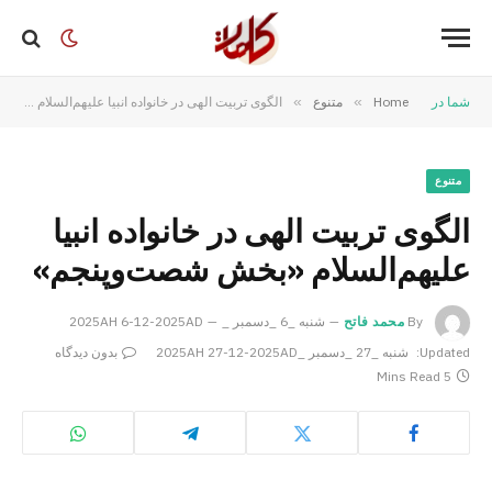
شما در
Home
»
متنوع
»
الگوی تربیت الهی در خانواده انبیا‌‌ علیهم‌السلام «بخش شصت‌وپنجم»
متنوع
الگوی تربیت الهی در خانواده انبیا‌‌
علیهم‌السلام «بخش شصت‌وپنجم»
By
محمد فاتح
شنبه _6 _دسمبر _2025AH 6-12-2025AD
Updated:
شنبه _27 _دسمبر _2025AH 27-12-2025AD
بدون دیدگاه
5 Mins Read