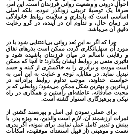
احوال درونی و وضعیت روانی فرزندان است. این امر،
صرفاً یک توصیۀ تربیتی زودگذر نبوده، بلکه اصلی
اساسی است که پایداری و سلامت روابط خانوادگی
در زمان حال، و تداوم آن در آینده، در گرو رعایت
دقیق آن می‌باشد.
چرا که اگر به این بُعد روانی بی‌اعتنایی شود یا در
مورد آن سهل‌انگاری گردد، ممکن است بذرهای نفاق
و رقابتی ناسالم در میان فرزندان پاشیده شود و
تأثیری منفی بر روابط ایشان بگذارد؛ تا آنجا که ممکن
است مودت و برادری را به خاکستری از کینه و حسد
تبدیل نماید. در مقابل، توجه و عنایت به این امر، به
خواست خداوند، موجب تداوم روابط برادرانه در
زیباترین و بهترین شکل ممکن می‌شود؛ روابطی که بر
محبت صادقانه، عاطفه‌ای راستین و همکاری در راه
نیکی و پرهیزگاری استوار گشته است.
برای عملی نمودن این اصل و بهره‌مند گشتن از
ثمرات ارزشمند آن، لازم است والدین، به ویژه پدر، با
بینش و تدبیر کامل عمل نمایند. برای نمونه، اگر پدری
نعمت و موهبتی (از قبیل استعداد، موفقیت، امکانات