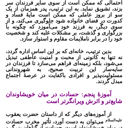
احتمالی که ممکن است از سوی سایر فرزندان سر
بزند، تشویق نماید. به این ترتیب، پدر همزمان از یک
سو از بروز عاملی که ممکن است مایۀ فساد و
کدورت در فضای خانواده شود جلوگیری می‌کند، و از
سوی دیگر، به فرزند خود می‌آموزد که چگونه با
بزرگواری و گذشت، بر مشکلات غلبه کند و شخصیت
خود را در برابر ناملایمات مقاوم و استوار سازد.
بدین ترتیب، خانه‌ای که بر این اساس اداره گردد،
نه تنها به کانونی از محبت و امنیت عاطفی تبدیل
می‌شود، بلکه زمینه‌ای فراهم می‌سازد تا فرزندان در
سایه‌سار این تربیت صحیح، به شهروندانی
مسئولیت‌پذیر و افرادی باکفایت در عرصۀ اجتماع
مبدل گردند.
آموزۀ پنجم: حسادت در میان خویشاوندان
شایع‌تر و اثرش ویرانگرتر است
از آموزه‌های دیگر که از داستان حضرت یعقوب
علیه‌السلام
می‌توان به دست آورد، تأثیر مخرب حسادت
در میان خویشاوندان است. حسادت از گناهان بزرگ و