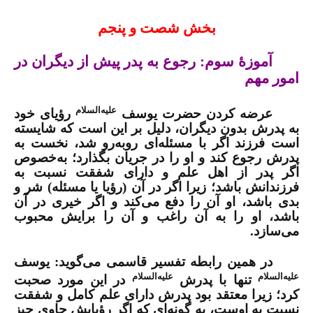
بخش شصت و پنجم
آموزۀ سوم: رجوع به پدر پیش از دیگران در
امور مهم
علیه‌السلام
عرضه کردن حضرت یوسف
رؤیای خود
به پدرش بدون دیگران، دلیل بر این است که شایسته
است فرزند اگر با مسئله‌ای روبه‌رو شد، نخست به
پدرش رجوع کند و او را در جریان بگذارد؛ به‌خصوص
اگر پدر از اهل علم و دارای شفقت نسبت به
فرزندانش باشد؛ زیرا اگر در آن (رؤیا یا مسئله) شر و
بدی باشد، او آن را دفع می‌کند و اگر خیری در آن
باشد، او را به آن راغب و آن را برایش محبوب
می‌سازد.
در همین رابطه تفسیر قاسمی می‌گوید: یوسف
علیه‌السلام
علیه‌السلام
تنها با پدرش
در این مورد صحبت
کرد؛ زیرا معتقد بود پدرش دارای علم کامل و شفقت
نسبت به اوست، به گونه‌ای که اگر رؤیایش حاوی چیز