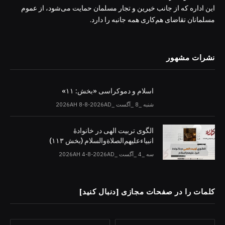
این اداره که از جانب خیرین و تجار مسلمان حمایت می‌شود، از عموم
مسلمانان تقاضای هم‌کاری همه جانبه را دارد.
نشرات مشهور
اسلام و دموکراسی «بخش: ۱۱»
شنبه _8 _آگست _2026AH 8-8-2026AD
الگوی تربیت الهی در خانوادۀ
انبیاءعلیهم‌الصلاةو‌السلام (بخش ۱۱۳)
سه _4 _آگست _2026AH 4-8-2026AD
کلمات را در صفحات مجازی [دنبال کنید]