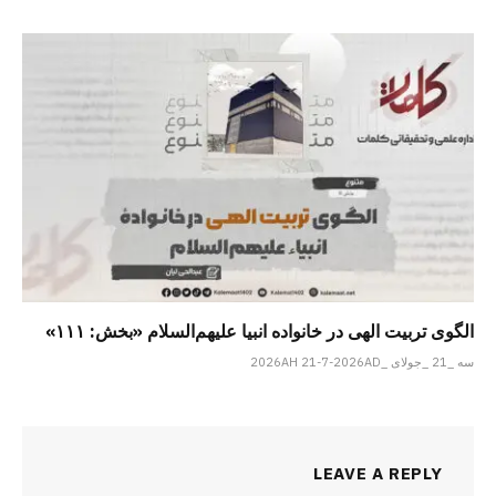
الگوی تربیت الهی در خانواده انبیا‌‌ علیهم‌السلام «بخش: ۱۱۱»
سه _21 _جولای _2026AH 21-7-2026AD
LEAVE A REPLY