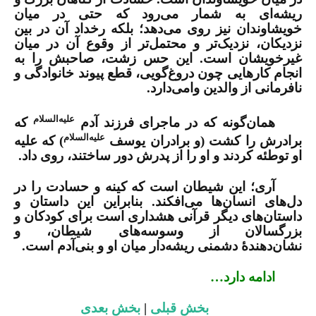
ریشه‌ای به شمار می‌رود که حتی در میان
خویشاوندان نیز روی می‌دهد؛ بلکه
رخداد آن در بین
نزدیکان، نزدیک‌تر و محتمل‌تر
از وقوع آن در میان
غیرخویشان است. این حس زشت، صاحبش را به
انجام کارهایی چون
دروغ‌گویی، قطع پیوند خانوادگی و
نافرمانی از والدین
وامی‌دارد.
علیه‌السلام
همان‌گونه که در ماجرای
فرزند آدم
که
علیه‌السلام
برادرش را کشت (و
برادران یوسف
)
که علیه
او توطئه کردند و او را از پدرش دور ساختند، روی داد.
آری؛ این
شیطان
است که کینه و حسادت را در
دل‌های انسان‌ها می‌افکند. بنابراین این داستان و
داستان‌های دیگر قرآنی هشداری است برای کودکان و
بزرگسالان
از وسوسه‌های شیطان، و
نشان‌دهندۀ
دشمنی ریشه‌دار
میان او و بنی‌آدم است.
ادامه دارد…
بخش قبلی
|
بخش بعدی