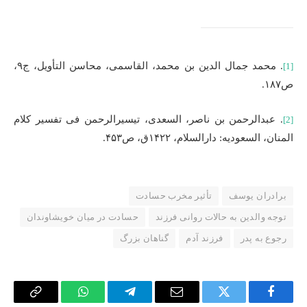
. محمد جمال الدین بن محمد، القاسمی، محاسن التأویل، ج۹،
[1]
ص۱۸۷.
. عبدالرحمن بن ناصر، السعدی، تیسیرالرحمن فی تفسیر کلام
[2]
المنان، السعودیه: دارالسلام، ۱۴۲۲ق، ص۴۵۳.
برادران یوسف
تأثیر مخرب حسادت
توجه والدین به حالات روانی فرزند
حسادت در میان خویشاوندان
رجوع به پدر
فرزند آدم
گناهان بزرگ
Copy
WhatsApp
Telegram
Email
Twitter
Facebook