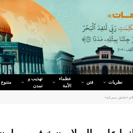
عظماء‌
تهذیب و
نظریات
فتن
متنوع
الأمة
تمدن
لسلام «بخش سی‌ام»