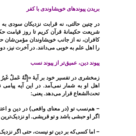
بریدن پیوندهای خویشاوندی با کفر
در چنین حالتی، نه قرابت نزدیکان سودی به
شریعت حکیمانۀ قرآن کریم تا روز قیامت حکم
کافران، نه از جانب خویشاوندان مؤمن‌شان حم
را اهل علم به خوبی می‌دانند. در آخرت نیز، 
پیوند دین، عمیق‌تر از پیوند نسب
زمخشری در تفسیر خود بر آیۀ «إِنَّهُ عَملٌ غَیرُ 
اهل او به شمار نمی‌آمد. در این آیه پیامی 
تحت‌الشعاع قرار می‌دهد. یعنی:
– هم‌نسب تو (در معنای واقعی) در دین و ا
اگر او حبشی باشد و تو قریشی. او نزدیک‌تری
– اما کسی‌که بر دین تو نیست، حتی اگر نزدیک