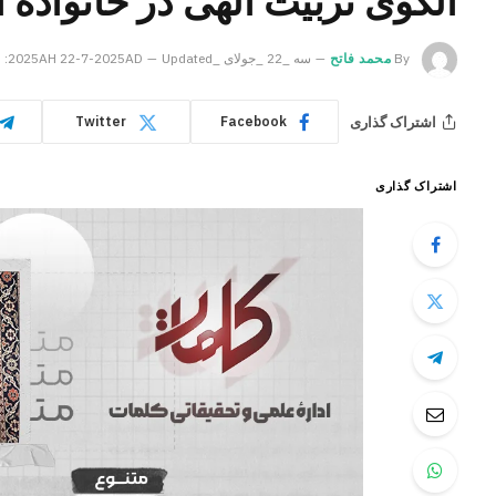
الگوی تربیت الهی در خانواده ا
By
محمد فاتح
سه _22 _جولای _2025AH 22-7-2025AD
Updated:
اشتراک گذاری
Twitter
Facebook
اشتراک گذاری