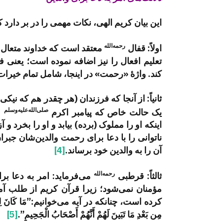
این بیان کریم الهی، نکات مهمی را در بر دارد ک
رحمه
الله
اولاً: قفال
معتقد است که خداوند متعال در 
تعلیم افعال را نیز اضافه نموده است؛ یعنی فرز
کند. واژۀ «رحمت» در اینجا، شامل تمام خیرات
ثانیاً: از آنجا که فرزندان (هر چقدر هم که نیک
صلی‌الله‌علیه‌وسلم
یک حالت خاص که پیامبر اکرم
ف
اینکه او را مملوک (برده) بیابد و او را بخرد و
ناتوانی را با دعا برای رحمت والدین‌شان جبرا
آن را به والدین خود برساند.
[4]
رحمه
الله
ثالثاً: قرطبی
می‌فرماید: امر به دعا ب
مؤمنان نمی‌شود؛ زیرا قرآن کریم از طلب آ
کرده است، چنانکه در آیه می‌خوانیم:”مَا كَانَ لِلنَّبِی وَال
مِن بَعْدِ مَا تَبَینَ لَهُمْ أَنَّهُمْ أَصْحَابُ الْجَحِیمِ”.
[5]