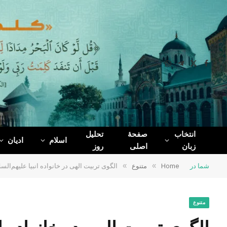
WhatsApp
Telegram
Facebook
X
(Twitter)
انتخاب
صفحۀ
تحلیل
اسلام
ادیان
زبان
اصلی
روز
شما در
Home
»
متنوع
»
الگوی تربیت الهی در خانواده انبیا‌‌ علیهم‌ا
متنوع