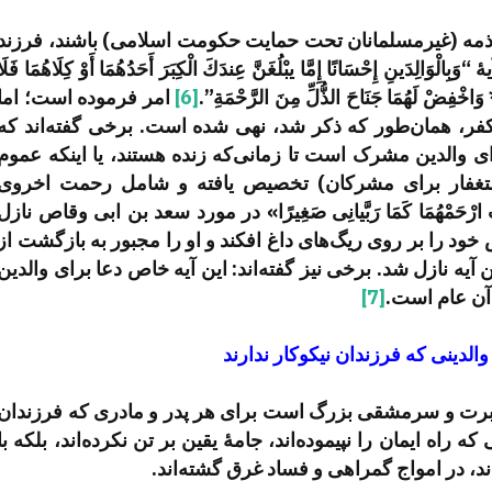
 ذمه (غیرمسلمانان تحت حمایت حکومت اسلامی) باشند، فرزند
دَینِ إِحْسَانًا إِمَّا یبْلُغَنَّ عِندَكَ الْكِبَرَ أَحَدُهُمَا أَوْ كِلَاهُمَا فَلَا
ا * وَاخْفِضْ لَهُمَا جَنَاحَ الذُّلِّ مِنَ الرَّحْمَةِ”.
[6]
امر فرموده است؛ اما
ر، همان‌طور که ذکر شد، نهی شده است. برخی گفته‌اند که
ای والدین مشرک است تا زمانی‌که زنده هستند، یا اینکه عموم
ز استغفار برای مشرکان) تخصیص یافته و شامل رحمت اخروی
ْحَمْهُمَا كَمَا رَبَّیانِی صَغِیرًا» در مورد سعد بن ابی وقاص نازل
ود را بر روی ریگ‌های داغ افکند و او را مجبور به بازگشت از
آیه نازل شد. برخی نیز گفته‌اند: این آیه خاص دعا برای والدین
آن عام است.
[7]
الدینی که فرزندان نیکوکار ندارند
رت و سرمشقی بزرگ است برای هر پدر و مادری که فرزندان
که راه ایمان را نپیموده‌اند، جامۀ یقین بر تن نکرده‌اند، بلکه با
ند، در امواج گمراهی و فساد غرق گشته‌اند.