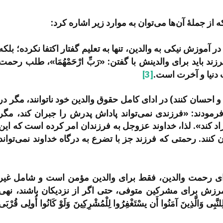
ه از جملۀ آن‌ها می‌توان به موارد زیر اشاره کرد:
آموزش نیکی به والدین، تنها به تعلیم گفتار اکتفا نکرده؛ بلکه
ند باید برای والدینش با گفتن: «رَبِّ ارْحَمْهُمَا»، طلب رحمت
 دنیا و آخرت است.
[3]
ی و احسان کنند) در ادای کامل حقوق والدین خود ناتوانند، مگر در
رمودند: «فرزندی نمی‌تواند پاداش پدرش را جبران کند، مگر
 آزاد کند». لذا، خداوند عزوجل به فرزندان امر کرده است که این
ن کنند. رحمتی که فرزند جز با تضرع به درگاه خداوند نمی‌تواند
رای رحمت والدین، فقط برای والدین مؤمن است و شامل غیر
مرزش برای مشرکین متوفی، حتی اگر از نزدیکان باشند، نهی
َّذِینَ آمَنُوا أَن یسْتَغْفِرُوا لِلْمُشْرِكِینَ وَلَوْ كَانُوا أُولِی قُرْبَى