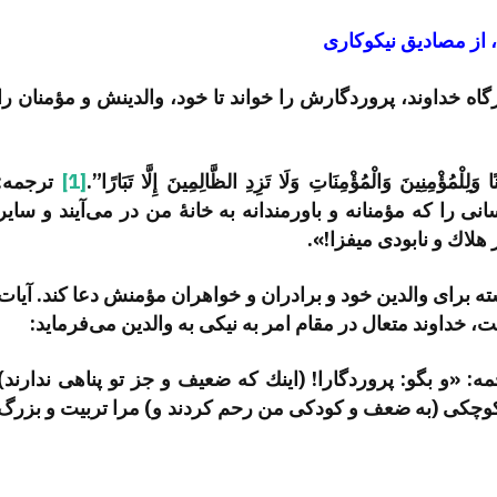
 از مصادیق نیکوکاری
اه خداوند، پروردگارش را خواند تا خود، والدینش و مؤمنان را
لْمُؤْمِنِینَ وَالْمُؤْمِنَاتِ وَلَا تَزِدِ الظَّالِمِینَ إِلَّا تَبَارًا”.
[1]
ترجمه:
انی را كه مؤمنانه و باورمندانه به خانۀ من در می‌آیند و سایر
 هلاك و نابودی میفزا!»‏.
ه برای والدین خود و برادران و خواهران مؤمنش دعا کند. آیات
ت، خداوند متعال در مقام امر به نیکی به والدین می‌فرماید:
ه: «و بگو: پروردگارا! (اینك كه ضعیف و جز تو پناهی ندارند)
كوچكی (به ضعف و كودكی من رحم كردند و) مرا تربیت و بزرگ