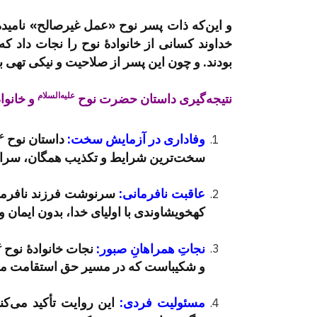
و این‌که ذات پسر نوح «عمل غیرصالح» نامیده
خداوند کسانی از خانوادۀ نوح را نجات داد که 
بودند. و چون این پسر از صلاحیت و نیکی تهی 
علیه‌السلام
نتیجه‌گیری داستان حضرت نوح
و خانواد
عل
وفاداری در آزمایش سخت:
داستان نوح
سخت‌ترین شرایط و تکذیب همگان، سرانجام
عاقبت نافرمانی:
سرنوشت فرزند نافرمان
کهخویشاوندی با اولیای خدا، بدون ایمان 
عل
نجاتِ همراهانِ صبور:
نجات خانوادۀ نوح
و شکیباست که در مسیر حق استقامت می
مسئولیت فردی:
این روایت تأکید می‌ک