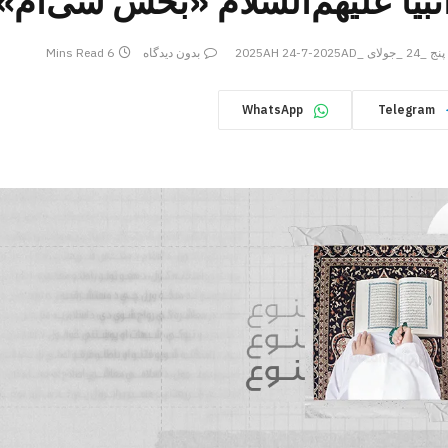
نبیا‌‌ علیهم‌السلام «بخش سی‌ام»
پنج _24 _جولای _2025AH 24-7-2025AD
بدون دیدگاه
6 Mins Read
WhatsApp
Telegram