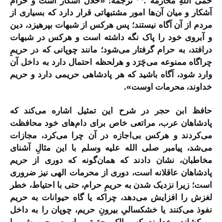
حمى اللهِ محارمُه”.
ترجمه: «حلال آشکار است و حرام
آشکار و میان آن‌ها امور مشتبهاتی قرار دارد که بسیاری از
مردم از آن آگاه نیستند؛ پس هرکس از شبهات بپرهیزد، دین
و آبروی خود را پاک نگه داشته است و هرکس در شبهات
درافتد، به حرام گرفتار می‌شود؛ مانند چوپانی که در حریمِ
چراگاه ممنوعه می‌چَرَد و هرلحظه احتمال دارد به داخل آن
وارد شود، آگاه باشید که هر پادشاهی حریمی دارد و حریم
خداوند، محرمات اوست».
حافظ ابن حجر در شرح این تمثیل اشاره می‌کند که
پادشاهان عرب، مراتعی خاص برای دام‌های خود محافظت
می‌کردند و هرکس بی‌اجازه در آن چرا می‌کرد، مجازات
می‌شد، پیامبر صلی الله علیه وسلم با این مثالِ آشنای
مخاطبان، نشان دادند که همان‌گونه که دوری از حریم
پادشاهان عاقلانه است، دوری از محرمات الهی نیز ضروری
است؛ زیرا نزدیک شدن به حریمِ حرام، حتی با احتیاط، خطر
لغزش را افزایش می‌دهد، چراکه یا گاه حیوانات به حریم
نفوذ می‌کنند یا خشکسالیِ بیرونِ حریم، چوپان را به داخل