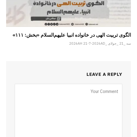
الگوی تربیت الهی در خانواده انبیا‌‌ علیهم‌السلام «بخش: ۱۱۱»
سه _21 _جولای _2026AH 21-7-2026AD
LEAVE A REPLY