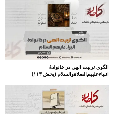
الگوی تربیت الهی در خانوادۀ
انبیاءعلیهم‌الصلاةو‌السلام (بخش ۱۱۳)