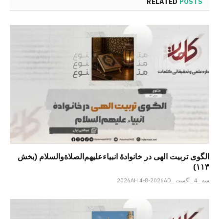
RELATED
POSTS
الگوی تربیت الهی در خانوادۀ انبیاءعلیهم‌الصلاةو‌السلام (بخش
۱۱۳)
سه _4 _آگست _2026AH 4-8-2026AD