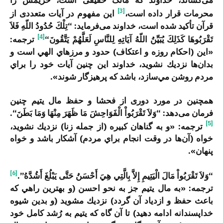
می‌کشاند، خداوند که مالک حقیقی است، حریمش را
[3]
محرمات قرار داده است،
این مفهوم در آیات متعددی از
قرآن تأکید شده است، خداوند می‌فرماید: “
تِلْكَ حُدُودُ اللّهِ فَلاَ
[4]
تَقْرَبُوهَا كَذَلِكَ يُبَيِّنُ اللّهُ آيَاتِهِ لِلنَّاسِ لَعَلَّهُمْ يَتَّقُونَ
“
ترجمه:
«اين (احكام روزه و اعتكاف) حدود و مرزهاي الهي است و
بدان‌ها نزديك نشويد، خداوند اين چنين آيات خود را براي
مردم روشن مي‌سازد، باشد كه پرهيزگار شوند».
همچنین در مورد دوری از فحشا و حفظ مال یتیم چنین
فرمان می‌دهد: “
وَلاَ تَقْرَبُواْ الْفَوَاحِشَ مَا ظَهَرَ مِنْهَا وَمَا بَطَنَ
“.
[5]
ترجمه: «و به گناهان كبيره (از جمله زنا) نزديك نشويد،
خواه (آن‌ها در وقت انجام براي مردم) آشكار باشد و خواه
پنهان».
[6]
“وَلاَ تَقْرَبُواْ مَالَ الْيَتِيمِ إِلاَّ بِالَّتِي هِيَ أَحْسَنُ حَتَّى يَبْلُغَ أَشُدَّهُ”.
ترجمه: «‏به مال يتيم جز به نحو احسن (و بهترين راهي كه
باعث حفظ و ازدياد آن گردد) نزديك مشويد (و بدين شيوه
خداپسندانه ادامه دهيد) تا آن گاه كه يتيم به رُشد كامل خود