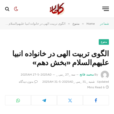
شما در
Home
»
متنوع
»
الگوی تربیت الهی در خانواده انبیا علیهم‌السلام «بخش دهم»
متنوع
الگوی تربیت الهی در خانواده انبیا
علیهم‌السلام «بخش دهم»
By
محمد فاتح
سه _27 _می _2025AH 27-5-2025AD
Updated:
شنبه _31 _می _2025AH 31-5-2025AD
بدون دیدگاه
6 Mins Read