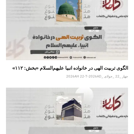
الگوی تربیت الهی در خانواده انبیا‌‌ علیهم‌السلام «بخش: ۱۱۲»
چهار _22 _جولای _2026AH 22-7-2026AD