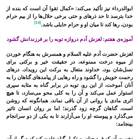
ابوالدرداء نیز تأکید می‌کند: «کمال تقوا آن است که بنده از
خدا بترسد تا حد ذرهای و حتی برخی حلال‌ها را از بیم حرام
[10]
بودن، رها کند تا میان او و حرام حایلی باشد.
آموزه‌ی هفتم: لغزش آدم دروازه توبه را بر فرزندانش گشود
لغزش حضرت آدم علیه السلام و همسرش به هنگام خوردن
از میوه درخت ممنوعه، در حقیقت خیر و برکتی برای
نسل‌شان بود، خداوند متعال به برکت این رویداد، درهای
رحمت خویش را گشود و راه رهایی از پیامدهای گناهان را به
آنان آموخت، از این رو، توبه در برابر گناه به مثابه سپری
استوار عمل می‌کند و آن را به کلی محو می‌سازد، تا هیچ
اثری مادی یا روانی از آن باقی نماند، همانگونه که روشن
است، گناهان گرچه زود گذرند؛ اما بر روان انسان تاثیر
می‌گذارد و پیوسته او را می‌آزارند تا به یکی از دو سرانجام
بینجامد:
نخست آن که فرد چنان به تکرار گناه عادت کند که دیگر از آن