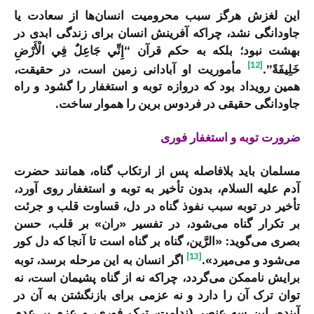
این لغزش هرگز سبب محرومیت انسان‌ها از سعادت یا
جاودانگی نشد، چراکه آفرینش انسان برای زندگی ابدی در
بهشت نبود؛ بلکه به حکم قرآن “إِنِّي جَاعِلٌ فِي الْأَرْضِ
[12]
خَلِيفَةً”.
مأموریت او آبادانی زمین است، در حقیقت،
همین رویداد بود که دروازه توبه و استغفار را گشود و راه
جاودانگی حقیقی در فردوس برین را هموار ساخت.
ضرورت توبه و استغفار فوری
مسلمان باید بلافاصله پس از ارتکاب گناه، همانند حضرت
آدم علیه السلام، بدون تأخیر به توبه و استغفار روی آورد،
تأخیر در توبه سبب نفوذ گناه در دل، قساوت قلب و جرئت
بر تکرار گناه می‌شود، در تفسیر «ران» بر قلب، حسن
بصری می‌گوید: «الرَّین، گناه بر گناه است تا آنجا که دل کور
[13]
می‌شود و می‌میرد».
اگر انسان به این مرحله برسد، توبه
برایش ناممکن می‌گردد، چراکه نه از گناه پشیمان است، نه
توان ترک آن را دارد و نه عزمی برای بازنگشتن به آن در
آینده، این سه عنصر (ندامت، ترک فوری، و عزم بر عدم