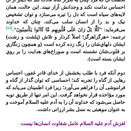
احساس ندامت نکند و وجدانش آزار نبیند. این حالت، همان
لایه‌های سیاه است که دل را تیره می‌سازد و توان تشخیص
نیک و بد را از انسان سلب می‌کند، چنان که خداوند
[11]
می‌فرماید:
“كَلَّا بَلْ رَانَ عَلَى قُلُوبِهِم مَّا كَانُوا يَكْسِبُونَ
“.
ترجمه: ‏«هرگزاهرگز! اصلاً كردار و تلاش (پلشت و زشت)
ايشان دلهاي‌شان را زنگ زده كرده است (و همچون زنگاري
بر قلوب‌شان نشسته است و سوراخ‌هاي هدايت را بر روي
ايشان بسته است).
دوم آنکه فرد با طلب بخشش از خدای قادرِ غفور، احساس
رهایی از گناه را تجربه کند؛ احساسی که توان گذار از گناه و
فراموشی آن را فراهم می‌آورد؛ زیرا فرد اطمینان می‌یابد که
مورد مؤاخذه قرار نخواهد گرفت. این امر تنها از طریق توبه
حاصل می‌شود که خداوند آن را به آدم علیه السلام آموخت و
به عنوان موهبتی به نسل بشر ارزانی داشت.
لغزش آدم علیه السلام عامل شقاوت انسان‌ها نیست