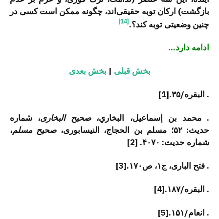
بازگشت) ارکان توبه حقیقی‌اند، چگونه ممکن است کسی در
[14]
چنین وضعیتی توبه کند؟.
ادامه دارد…
بخش قبلی
|
بخش بعدی
. البقره/۳۵.[1]
. محمد بن إسماعيل، البخاري،
صحیح البخاری
، شماره
حدیث: ۵۲؛ مسلم بن الحجاج، النیسابوری،
صحيح مسلم
،
شماره حدیث: ۴۰۷۰. [2]
. فتح الباری، ج۱، ص۱۷۰.[3]
. البقره/۱۸۷.[4]
. انعام/۱۵۱.[5]