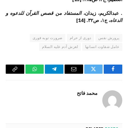
. عبدالکریم، زیدان،
المستفاد من قصص القرآن للدعوه و
الدعاه
، ج۱، ص۳۲. [14]
پرورش نفس
دوری از حرام
ضرورت توبه فوری
عامل شقاوت انسانها
لغزش آدم علیه السلام
Copy
WhatsApp
Telegram
Email
Twitter
Facebook
Link
محمد فاتح