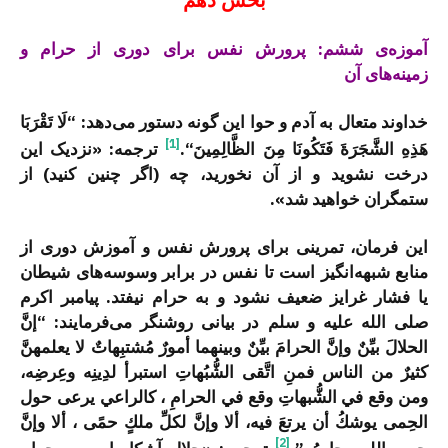
آموزه‌ی ششم: پرورش نفس برای دوری از حرام و
زمینه‌های آن
خداوند متعال به آدم و حوا این گونه دستور می‌دهد: “
لَا تَقْرَبَا
[1]
هَذِهِ
الشَّجَرَةَ
فَتَكُونَا
مِنَ
الظَّالِمِينَ
“.
ترجمه: «نزدیک این
درخت نشوید و از آن نخورید، چه (اگر چنین کنید) از
ستمگران خواهید شد».
این فرمان، تمرینی برای پرورش نفس و آموزش دوری از
منابع شبهه‌انگیز است تا نفس در برابر وسوسه‌های شیطان
یا فشار غرایز ضعیف نشود و به حرام نیفتد. پیامبر اکرم
صلی الله علیه و سلم در بیانی روشنگر می‌فرمایند: “إنَّ
الحلالَ بيِّنٌ وإنَّ الحرامَ بيِّنٌ وبينهما أمورٌ مُشتبِهاتٌ لا يعلمهنَّ
كثيرٌ من الناس فمنِ اتَّقى الشُّبُهاتِ استبرأ لدِينِه وعِرضِه،
ومن وقع في الشُّبهاتِ وقع في الحرامِ ، كالراعي يرعى حول
الحِمى يوشكُ أن يرتعَ فيه، ألا وإنَّ لكلِّ ملكٍ حمًى ، ألا وإنَّ
[2]