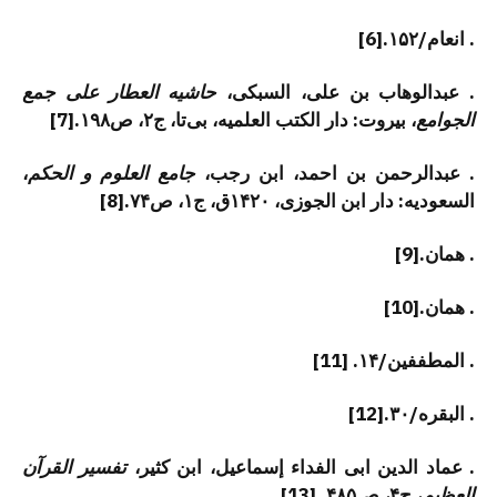
. انعام/۱۵۲.[6]
. عبدالوهاب بن علی، السبکی،
حاشیه العطار علی جمع
الجوامع
، بیروت: دار الکتب العلمیه، بی‌تا، ج۲، ص۱۹۸.[7]
. عبدالرحمن بن احمد، ابن رجب،
جامع العلوم و الحکم
،
السعودیه: دار ابن الجوزی، ۱۴۲۰ق، ج۱، ص۷۴.[8]
. همان.[9]
. همان.[10]
. المطففین/۱۴. [11]
. البقره/۳۰.[12]
. عماد الدین ابی الفداء إسماعیل، ابن کثیر،
تفسیر القرآن
العظیم
، ج۴، ص۴۸۵. [13]