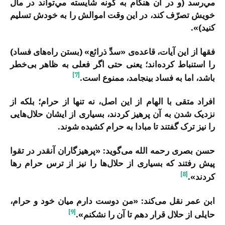
مي‌رسد (و در آن هنگام به گونه شايسته مي‌تواند در مال
خويش تصرّف كند، در اين وقت اموالش را به خودش تسليم
كنيد)».
فقها از این آیات، قاعده‌ی «سدِّ ذرائع» (بستن راه‌های فساد)
را استنباط کرده‌اند؛ یعنی حتی اگر فعلی به ظاهر بی‌خطر
[7]
باشد، اما به فساد بینجامد، ممنوع است.
افراد متقی با الهام از این اصل، نه تنها از حرام؛ بلکه از
نزدیک شدن به آن پرهیز کردند، بسیاری از ایشان حلال‌هایی
را نیز ترک گفتند تا مبادا به حرام کشیده شوند.
حسن بصری رحمه الله می‌گوید: «پرهیزگاران آنقدر در تقوا
پیش رفتند که بسیاری از حلال‌ها را نیز از ترس حرام رها
[8]
کردند».
ابن عمر نقل می‌کند: «من دوست دارم میان خود و حرام،
[9]
حایلی از حلال قرار دهم تا آن را نشکنم».