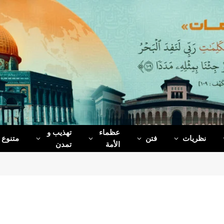
عظماء‌
تهذیب و
نظریات
فتن
متنوع
الأمة
تمدن