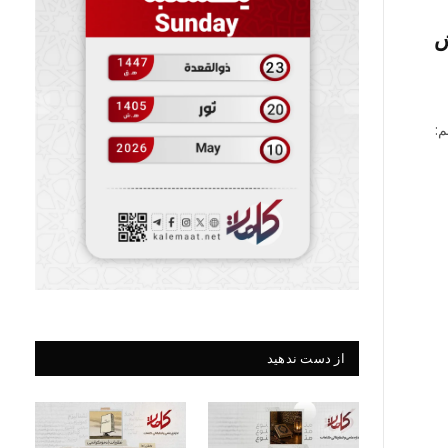
ش
م:
از دست ندهید