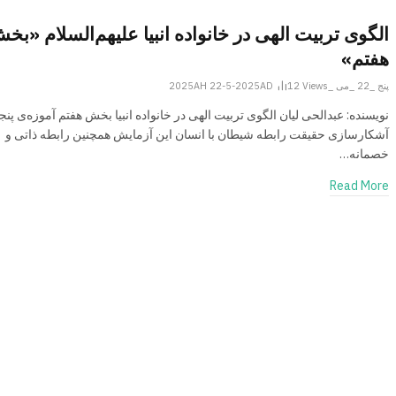
الگوی تربیت الهی در خانواده انبیا علیهم‌السلام «بخ
هفتم»
پنج _22 _می _2025AH 22-5-2025AD
Views
12
نویسنده: عبدالحی لیان الگوی تربیت الهی در خانواده انبیا بخش هفتم آموزه‌ی پنج
آشکارسازی حقیقت رابطه شیطان با انسان این آزمایش همچنین رابطه ذاتی و
خصمانه…
Read More