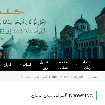
WhatsApp
Telegram
Facebook
X
(Twitter)
انتخاب
صفحۀ
تحلیل
اسلام
ادیان
زبان
اصلی
روز
شما در
Posts Tagged "گمراه نمودن انسان"
»
Home
BROWSING:
گمراه نمودن انسان