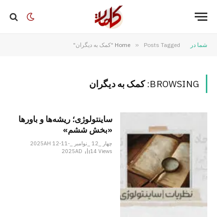
شما در
Posts Tagged "کمک به دیگران"
»
Home
BROWSING:
کمک به دیگران
ساینتولوژی؛ ریشه‌ها و باورها
«بخش ششم»
چهار _12 _نوامبر _2025AH 12-11-
2025AD
14
Views