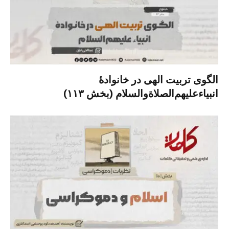
الگوی تربیت الهی در خانوادۀ
انبیاءعلیهم‌الصلاةو‌السلام (بخش ۱۱۳)