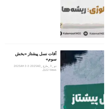
آفات نسل پیشتاز «بخش
سوم»
دو _3 _مارچ _2025AH 3-3-2025AD
22
Views