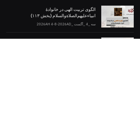
الگوی تربیت الهی در خانوادۀ
انبیاءعلیهم‌الصلاةو‌السلام (بخش ۱۱۳)
سه _4 _آگست _2026AH 4-8-2026AD
اسلام و دموکراسی (بخش: ۱۰)
سه _4 _آگست _2026AH 4-8-2026AD
کلمات را در صفحات مجازی [دنبال کنید]
Twitter
Facebook
Telegram
YouTube
WhatsApp
Instagram