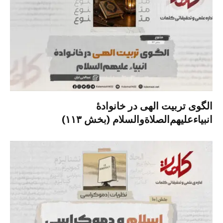
الگوی تربیت الهی در خانوادۀ
انبیاءعلیهم‌الصلاةو‌السلام (بخش ۱۱۳)