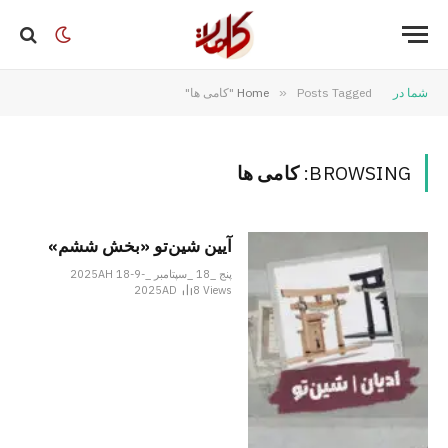
شما در
Posts Tagged "کامی ها"
»
Home
BROWSING:
کامی ها
آیین شین‌تو «بخش ششم»
پنج _18 _سپتامبر _2025AH 18-9-
2025AD
8
Views