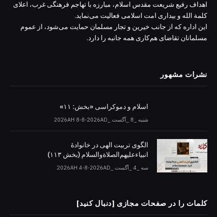
اهداف رفیع شریعت مقدس اسلام، مبارزه با تهاجم فرهنگی غرب، اعلای
کلمة الله و بیداری امت اسلامی فعالیت می‌نماید.
این اداره که از جانب خیرین و تجار مسلمان حمایت می‌شود، از عموم
مسلمانان تقاضای هم‌کاری همه جانبه را دارد.
نشرات مشهور
اسلام و دموکراسی «بخش: ۱۱»
شنبه _8 _آگست _2026AH 8-8-2026AD
الگوی تربیت الهی در خانوادۀ
انبیاءعلیهم‌الصلاةو‌السلام (بخش ۱۱۳)
سه _4 _آگست _2026AH 4-8-2026AD
کلمات را در صفحات مجازی [دنبال کنید]