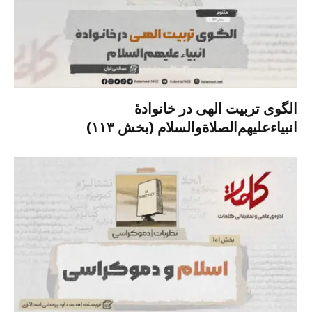
الگوی تربیت الهی در خانوادۀ
انبیاءعلیهم‌الصلاةو‌السلام (بخش ۱۱۳)