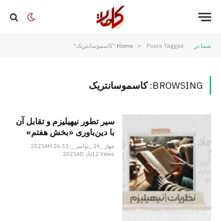
شما در
Posts Tagged "کاسموسانتریک"
»
Home
BROWSING:
کاسموسانتریک
سیر تطور نیهیلیزم و تقابل آن
با دین‌باوری «بخش هفتم»
چهار _26 _نوامبر _2025AH 26-11-
2025AD
12
Views