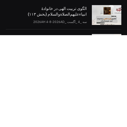
الگوی تربیت الهی در خانوادۀ
انبیاءعلیهم‌الصلاةو‌السلام (بخش ۱۱۳)
سه _4 _آگست _2026AH 4-8-2026AD
اسلام و دموکراسی (بخش: ۱۰)
سه _4 _آگست _2026AH 4-8-2026AD
کلمات را در صفحات مجازی [دنبال کنید]
Twitter
Facebook
Telegram
YouTube
WhatsApp
Instagram