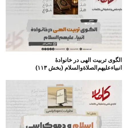
الگوی تربیت الهی در خانوادۀ
انبیاءعلیهم‌الصلاةو‌السلام (بخش ۱۱۳)