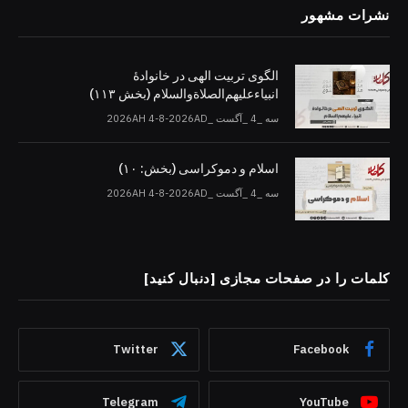
نشرات مشهور
الگوی تربیت الهی در خانوادۀ
انبیاءعلیهم‌الصلاةو‌السلام (بخش ۱۱۳)
سه _4 _آگست _2026AH 4-8-2026AD
اسلام و دموکراسی (بخش: ۱۰)
سه _4 _آگست _2026AH 4-8-2026AD
کلمات را در صفحات مجازی [دنبال کنید]
Twitter
Facebook
Telegram
YouTube