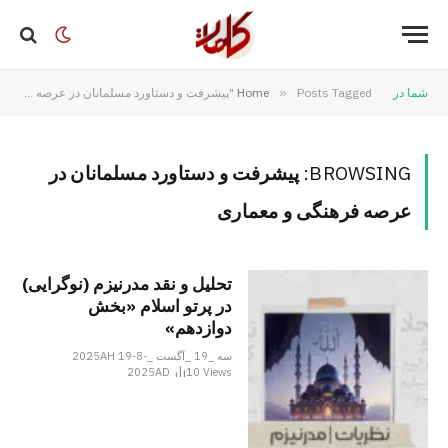
شما در
Posts Tagged "پیشرفت و دستاورد مسلمانان در عرصه فرهنگی و معماری"
»
Home
BROWSING:
پیشرفت و دستاورد مسلمانان در
عرصه فرهنگی و معماری
تحلیل و نقد مدرنیزم (نوگرایی)
در پرتو اسلام «بخش
دوازدهم»
سه _19 _آگست _2025AH 19-8-
2025AD
10
Views