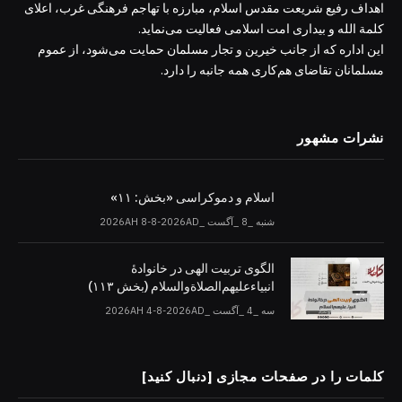
اهداف رفیع شریعت مقدس اسلام، مبارزه با تهاجم فرهنگی غرب، اعلای
کلمة الله و بیداری امت اسلامی فعالیت می‌نماید.
این اداره که از جانب خیرین و تجار مسلمان حمایت می‌شود، از عموم
مسلمانان تقاضای هم‌کاری همه جانبه را دارد.
نشرات مشهور
اسلام و دموکراسی «بخش: ۱۱»
شنبه _8 _آگست _2026AH 8-8-2026AD
الگوی تربیت الهی در خانوادۀ
انبیاءعلیهم‌الصلاةو‌السلام (بخش ۱۱۳)
سه _4 _آگست _2026AH 4-8-2026AD
کلمات را در صفحات مجازی [دنبال کنید]