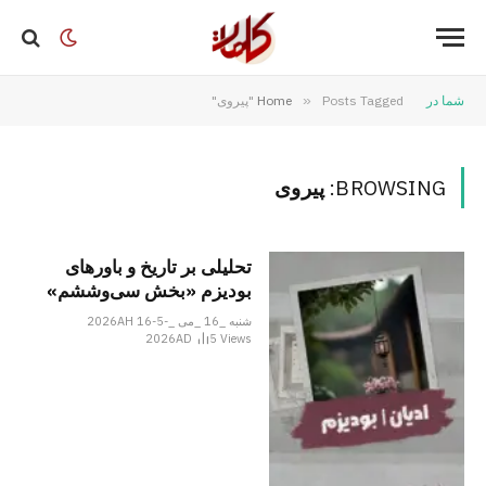
شما در
Posts Tagged "پیروی"
»
Home
BROWSING:
پیروی
تحلیلی بر تاریخ و باورهای
بودیزم «بخش سی‌وششم»
شنبه _16 _می _2026AH 16-5-
2026AD
5
Views