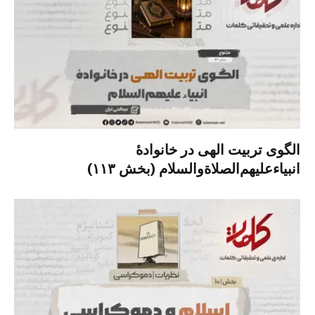
الگوی تربیت الهی در خانوادۀ
انبیاءعلیهم‌الصلاةو‌السلام (بخش ۱۱۳)