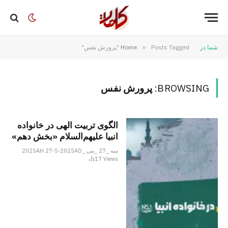
شما در
Posts Tagged "پرورش نفس"
»
Home
BROWSING:
پرورش نفس
الگوی تربیت الهی در خانواده
انبیا علیهم‌السلام «بخش دهم»
سه _27 _می _2025AH 27-5-2025AD
17
Views