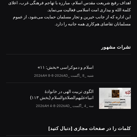
اهداف رفیع شریعت مقدس اسلام، مبارزه با تهاجم فرهنگی غرب، اعلای
کلمة الله و بیداری امت اسلامی فعالیت می‌نماید.
این اداره که از جانب خیرین و تجار مسلمان حمایت می‌شود، از عموم
مسلمانان تقاضای هم‌کاری همه جانبه را دارد.
نشرات مشهور
اسلام و دموکراسی «بخش: ۱۱»
شنبه _8 _آگست _2026AH 8-8-2026AD
الگوی تربیت الهی در خانوادۀ
انبیاءعلیهم‌الصلاةو‌السلام (بخش ۱۱۳)
سه _4 _آگست _2026AH 4-8-2026AD
کلمات را در صفحات مجازی [دنبال کنید]