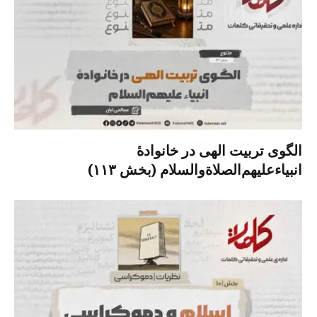
الگوی تربیت الهی در خانوادۀ
انبیاءعلیهم‌الصلاةو‌السلام (بخش ۱۱۳)