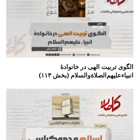
الگوی تربیت الهی در خانوادۀ
انبیاءعلیهم‌الصلاةو‌السلام (بخش ۱۱۳)