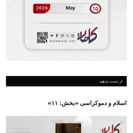
از دست ندهید
اسلام و دموکراسی «بخش: ۱۱»