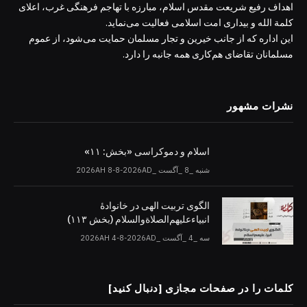
اهداف رفیع شریعت مقدس اسلام، مبارزه با تهاجم فرهنگی غرب، اعلای
کلمة الله و بیداری امت اسلامی فعالیت می‌نماید.
این اداره که از جانب خیرین و تجار مسلمان حمایت می‌شود، از عموم
مسلمانان تقاضای هم‌کاری همه جانبه را دارد.
نشرات مشهور
اسلام و دموکراسی «بخش: ۱۱»
شنبه _8 _آگست _2026AH 8-8-2026AD
الگوی تربیت الهی در خانوادۀ
انبیاءعلیهم‌الصلاةو‌السلام (بخش ۱۱۳)
سه _4 _آگست _2026AH 4-8-2026AD
کلمات را در صفحات مجازی [دنبال کنید]