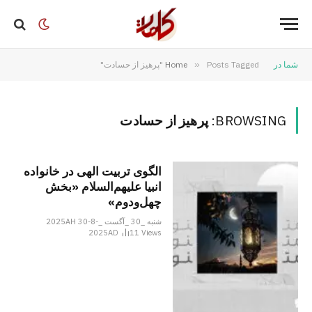
شما در
Posts Tagged "پرهیز از حسادت"
»
Home
BROWSING:
پرهیز از حسادت
الگوی تربیت الهی در خانواده
انبیا‌‌ علیهم‌السلام «بخش
چهل‌ودوم»
شنبه _30 _آگست _2025AH 30-8-
2025AD
11
Views