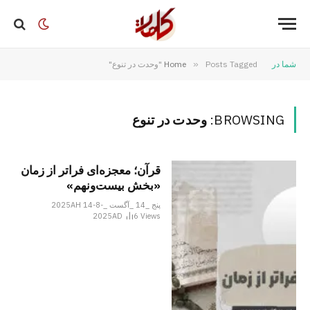
شما در
Posts Tagged "وحدت در تنوع"
»
Home
BROWSING:
وحدت در تنوع
قرآن؛ معجزه‌ای فراتر از زمان
«بخش بیست‌­ونهم»
پنج _14 _آگست _2025AH 14-8-
2025AD
6
Views