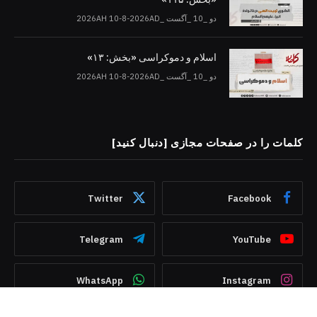
دو _10 _آگست _2026AH 10-8-2026AD
اسلام و دموکراسی «بخش: ۱۳»
دو _10 _آگست _2026AH 10-8-2026AD
کلمات را در صفحات مجازی [دنبال کنید]
Twitter
Facebook
Telegram
YouTube
WhatsApp
Instagram