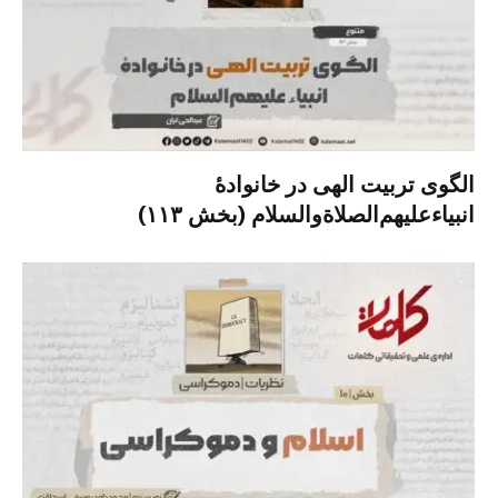
الگوی تربیت الهی در خانوادۀ
انبیاءعلیهم‌الصلاةو‌السلام (بخش ۱۱۳)