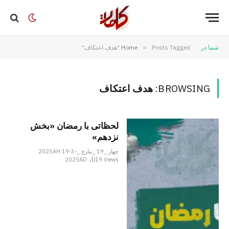
شما در
Posts Tagged "هدف اعتکاف"
»
Home
BROWSING:
هدف اعتکاف
لحظاتی با رمضان «بخش
نزدهم»
چهار _19 _مارچ _2025AH 19-3-
2025AD
19
Views