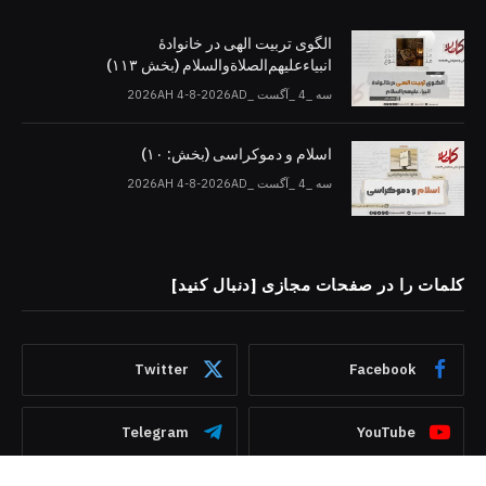
الگوی تربیت الهی در خانوادۀ
انبیاءعلیهم‌الصلاةو‌السلام (بخش ۱۱۳)
سه _4 _آگست _2026AH 4-8-2026AD
اسلام و دموکراسی (بخش: ۱۰)
سه _4 _آگست _2026AH 4-8-2026AD
کلمات را در صفحات مجازی [دنبال کنید]
Twitter
Facebook
Telegram
YouTube