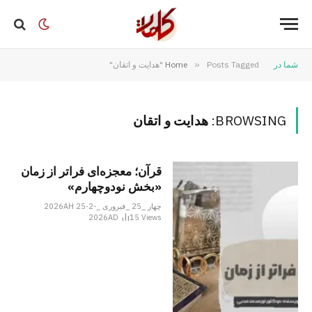
شما در
Posts Tagged "هدایت و اتقان"
»
Home
BROWSING:
هدایت و اتقان
قرآن؛ معجزه‌ای فراتر از زمان
«بخش نودوچهارم»
چهار _25 _فبروری _2026AH 25-2-
2026AD
15
Views