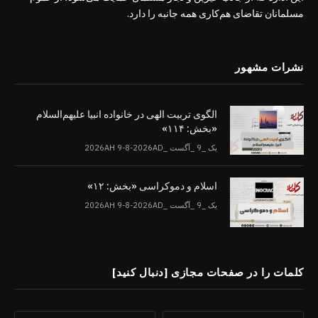
مسلمانان تقاضای هم‌کاری همه جانبه را دارد.
نشرات مشهور
الگوی تربیت الهی در خانواده انبیا‌‌ علیهم‌السلام
«بخش: ۱۱۴»
یک _9 _آگست _2026AH 9-8-2026AD
اسلام و دموکراسی «بخش: ۱۲»
یک _9 _آگست _2026AH 9-8-2026AD
کلمات را در صفحات مجازی [دنبال کنید]