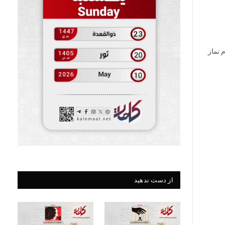
 نماز
از دست ندهید