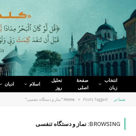
WhatsApp
Telegram
Facebook
X
(Twitter)
انتخاب
صفحۀ
تحلیل
اسلام
ادیان
زبان
اصلی
روز
شما در
Posts Tagged "نماز و دستگاه تنفسی"
»
Home
BROWSING:
نماز و دستگاه تنفسی