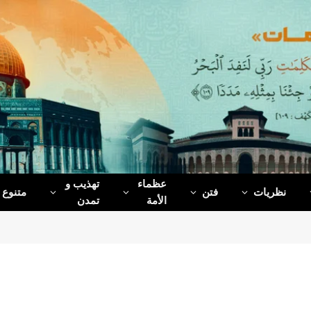
عظماء‌
تهذیب و
نظریات
فتن
متنوع
الأمة
تمدن