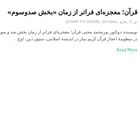
قرآن؛ معجزه‌ای فراتر از زمان «بخش صدوسوم»
دو _9 _مارچ _2026AH 9-3-2026AD
Views
9
نویسنده: دوکتور نورمحمد محبی قرآن؛ معجزه‌ای فراتر از زمان بخش صد و سوم
در منظومهٔ اعجاز قرآن کریم نماز در اندیشهٔ اسلامی، ستون دین، اوج…
Read More