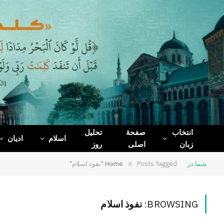
WhatsApp
Telegram
Facebook
X
(Twitter)
انتخاب
صفحۀ
تحلیل
اسلام
ادیان
زبان
اصلی
روز
شما در
Posts Tagged "نفوذ اسلام"
»
Home
BROWSING:
نفوذ اسلام