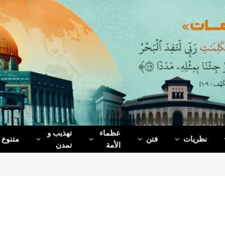
عظماء‌
تهذیب و
نظریات
فتن
متنوع
الأمة
تمدن