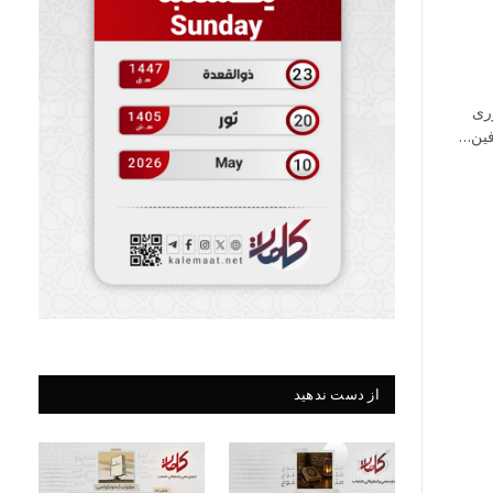
ری
از دست ندهید