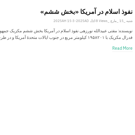
نفوذ اسلام در آمریکا «بخش ششم»
شنبه _15 _مارچ _2025AH 15-3-2025AD
Views
38
نویسنده: مفتی عبیدالله نورزهی نفوذ اسلام در آمریکا بخش ششم مکزیک جمهو
فدرال مکزیک با ۱۹۵۸۲۰۱ کیلومتر مربع در جنوب ایالات متحدۀ آمریکا و در طرفین…
Read More