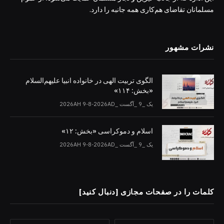
مسلمانان تقاضای هم‌کاری همه جانبه را دارد.
نشرات مشهور
الگوی تربیت الهی در خانواده انبیا‌‌ علیهم‌السلام
«بخش: ۱۱۴»
یک _9 _آگست _2026AH 9-8-2026AD
اسلام و دموکراسی «بخش: ۱۲»
یک _9 _آگست _2026AH 9-8-2026AD
کلمات را در صفحات مجازی [دنبال کنید]