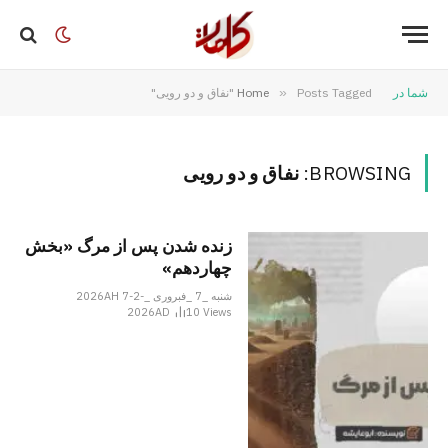
شما در
Posts Tagged "نفاق و دو رویی"
»
Home
BROWSING:
نفاق و دو رویی
زنده شدن پس از مرگ «بخش
چهاردهم»
شنبه _7 _فبروری _2026AH 7-2-
2026AD
10
Views