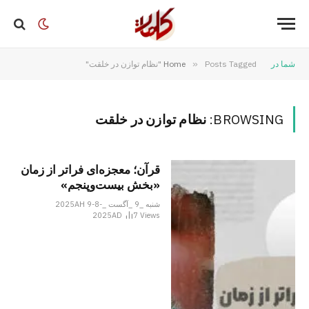
شما در
Posts Tagged "نظام توازن در خلقت"
»
Home
BROWSING:
نظام توازن در خلقت
قرآن؛ معجزه‌ای فراتر از زمان
«بخش بیست‌­وپنجم»
شنبه _9 _آگست _2025AH 9-8-
2025AD
7
Views