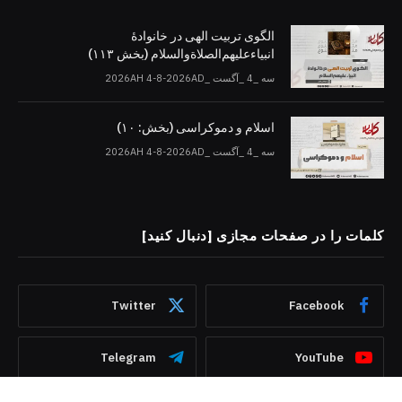
الگوی تربیت الهی در خانوادۀ
انبیاءعلیهم‌الصلاةو‌السلام (بخش ۱۱۳)
سه _4 _آگست _2026AH 4-8-2026AD
اسلام و دموکراسی (بخش: ۱۰)
سه _4 _آگست _2026AH 4-8-2026AD
کلمات را در صفحات مجازی [دنبال کنید]
Twitter
Facebook
Telegram
YouTube