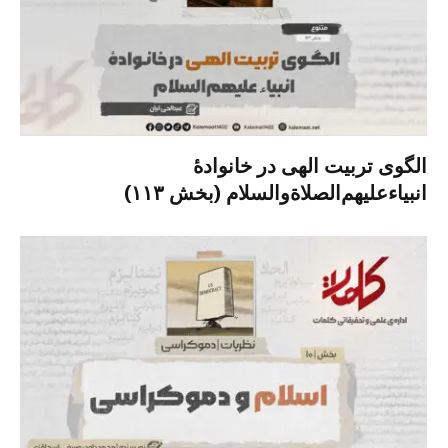
الگوی تربیت الهی در خانوادۀ
انبیاءعلیهم‌الصلاةو‌السلام (بخش ۱۱۳)