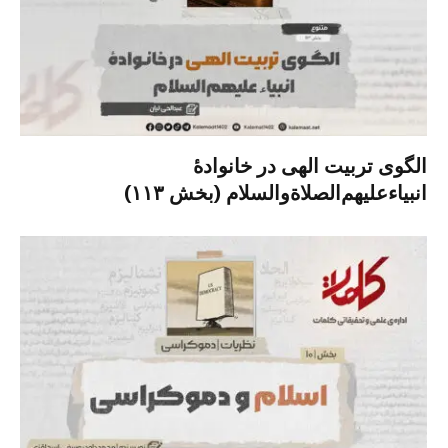
الگوی تربیت الهی در خانوادۀ
انبیاءعلیهم‌الصلاةو‌السلام (بخش ۱۱۳)