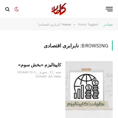
شما در
Posts Tagged "نابرابری اقتصادی"
»
Home
BROWSING:
نابرابری اقتصادی
کاپیتالیزم «بخش سوم»
شنبه _31 _جنوری _2026AH 31-1-
2026AD
5
Views