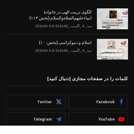
الگوی تربیت الهی در خانوادۀ
انبیاءعلیهم‌الصلاةو‌السلام (بخش ۱۱۳)
سه _4 _آگست _2026AH 4-8-2026AD
اسلام و دموکراسی (بخش: ۱۰)
سه _4 _آگست _2026AH 4-8-2026AD
کلمات را در صفحات مجازی [دنبال کنید]
Twitter
Facebook
Telegram
YouTube