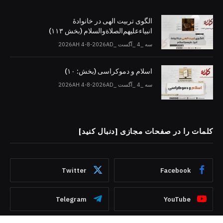
الگوی تربیت الهی در خانوادۀ
انبیاءعلیهم‌الصلاةو‌السلام (بخش ۱۱۳)
سه _4 _آگست _2026AH 4-8-2026AD
اسلام و دموکراسی (بخش: ۱۰)
سه _4 _آگست _2026AH 4-8-2026AD
کلمات را در صفحات مجازی [دنبال کنید]
Twitter
Facebook
Telegram
YouTube