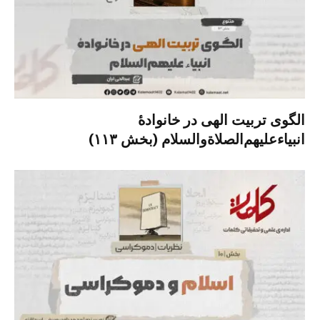
الگوی تربیت الهی در خانوادۀ
انبیاءعلیهم‌الصلاةو‌السلام (بخش ۱۱۳)