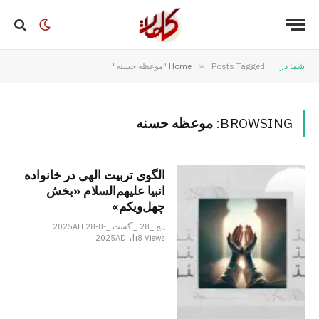
شما در
Posts Tagged "موعظه حسنه"
»
Home
BROWSING:
موعظه حسنه
الگوی تربیت الهی در خانواده
انبیا‌‌ علیهم‌السلام «بخش
چهل‌ویکم»
پنج _28 _آگست _2025AH 28-8-
2025AD
8
Views