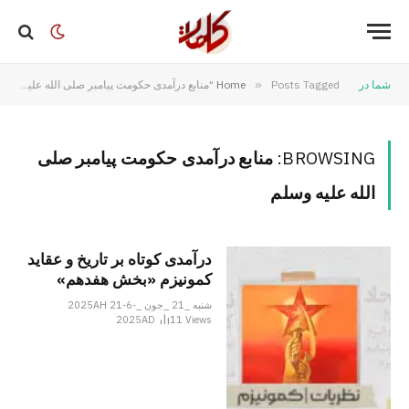
شما در
Posts Tagged "منابع درآمدی حکومت پیامبر صلی الله علیه وسلم"
»
Home
BROWSING:
منابع درآمدی حکومت پیامبر صلی
الله علیه وسلم
درآمدی کوتاه بر تاریخ و عقاید
کمونیزم «بخش هفدهم»
شنبه _21 _جون _2025AH 21-6-
2025AD
11
Views