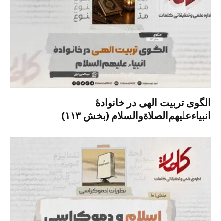
الگوی تربیت الهی در خانوادۀ
انبیاءعلیهم‌الصلاةو‌السلام (بخش ۱۱۳)