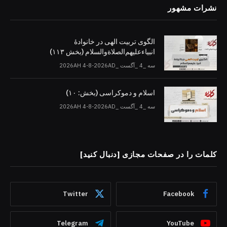
نشرات مشهور
الگوی تربیت الهی در خانوادۀ
انبیاءعلیهم‌الصلاةو‌السلام (بخش ۱۱۳)
سه _4 _آگست _2026AH 4-8-2026AD
اسلام و دموکراسی (بخش: ۱۰)
سه _4 _آگست _2026AH 4-8-2026AD
کلمات را در صفحات مجازی [دنبال کنید]
Twitter
Facebook
Telegram
YouTube