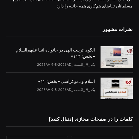
مسلمانان تقاضای هم‌کاری همه جانبه را دارد.
نشرات مشهور
الگوی تربیت الهی در خانواده انبیا‌‌ علیهم‌السلام
«بخش: ۱۱۴»
یک _9 _آگست _2026AH 9-8-2026AD
اسلام و دموکراسی «بخش: ۱۲»
یک _9 _آگست _2026AH 9-8-2026AD
کلمات را در صفحات مجازی [دنبال کنید]