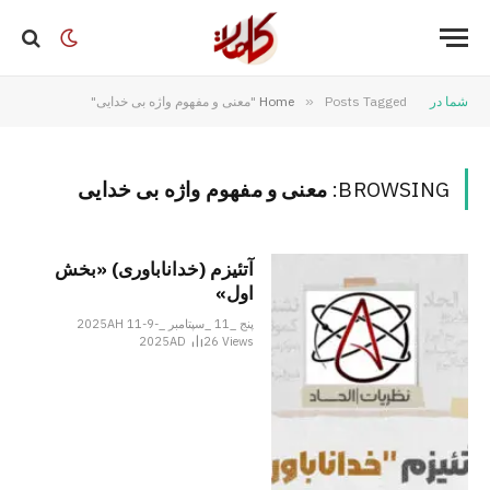
شما در
Posts Tagged "معنی و مفهوم واژه بی خدایی"
»
Home
BROWSING:
معنی و مفهوم واژه بی خدایی
آتئیزم (خداناباوری) «بخش
اول»
پنج _11 _سپتامبر _2025AH 11-9-
2025AD
26
Views