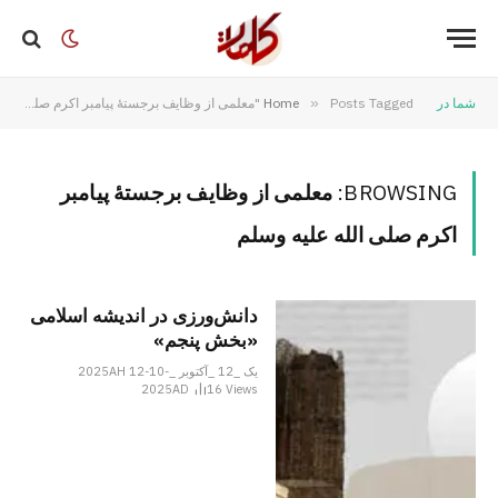
شما در
Posts Tagged "معلمی از وظایف برجستهٔ پیامبر اکرم صلی الله علیه وسلم"
»
Home
BROWSING:
معلمی از وظایف برجستهٔ پیامبر
اکرم صلی الله علیه وسلم
دانش‌ورزی در اندیشه اسلامی
«بخش پنجم»
یک _12 _آکتوبر _2025AH 12-10-
2025AD
16
Views