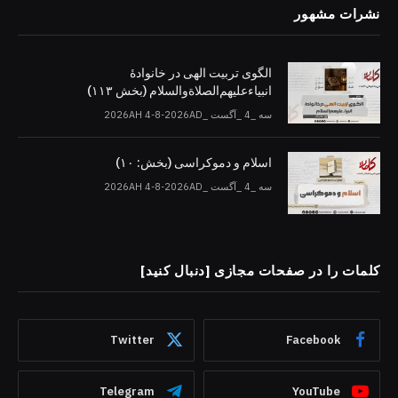
نشرات مشهور
الگوی تربیت الهی در خانوادۀ
انبیاءعلیهم‌الصلاةو‌السلام (بخش ۱۱۳)
سه _4 _آگست _2026AH 4-8-2026AD
اسلام و دموکراسی (بخش: ۱۰)
سه _4 _آگست _2026AH 4-8-2026AD
کلمات را در صفحات مجازی [دنبال کنید]
Twitter
Facebook
Telegram
YouTube