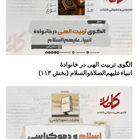
الگوی تربیت الهی در خانوادۀ
انبیاءعلیهم‌الصلاةو‌السلام (بخش ۱۱۳)