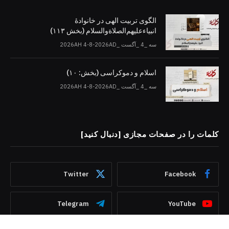
الگوی تربیت الهی در خانوادۀ
انبیاءعلیهم‌الصلاةو‌السلام (بخش ۱۱۳)
سه _4 _آگست _2026AH 4-8-2026AD
اسلام و دموکراسی (بخش: ۱۰)
سه _4 _آگست _2026AH 4-8-2026AD
کلمات را در صفحات مجازی [دنبال کنید]
Twitter
Facebook
Telegram
YouTube