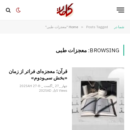
شما در
Posts Tagged "معجزات طبی"
»
Home
BROWSING:
معجزات طبی
قرآن؛ معجزه‌ای فراتر از زمان
«بخش سی‌ودوم»
چهار _27 _آگست _2025AH 27-8-
2025AD
5
Views