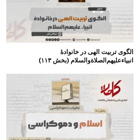
الگوی تربیت الهی در خانوادۀ
انبیاءعلیهم‌الصلاةو‌السلام (بخش ۱۱۳)