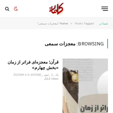
شما در
Posts Tagged "معجزات سمعی"
»
Home
BROWSING:
معجزات سمعی
قرآن؛ معجزه‌ای فراتر از زمان
«بخش چهارم»
یک _1 _جون _2025AH 1-6-2025AD
14
Views