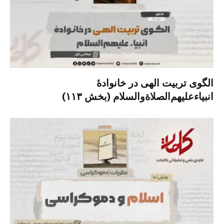
الگوی تربیت الهی در خانوادۀ
انبیاءعلیهم‌الصلاةو‌السلام (بخش ۱۱۳)