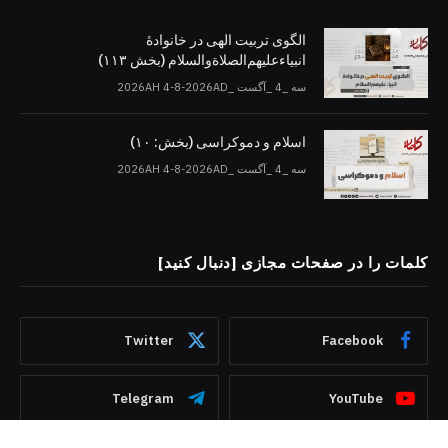
الگوی تربیت الهی در خانوادۀ
انبیاءعلیهم‌الصلاةو‌السلام (بخش ۱۱۳)
سه _4 _آگست _2026AH 4-8-2026AD
اسلام و دموکراسی (بخش: ۱۰)
سه _4 _آگست _2026AH 4-8-2026AD
کلمات را در صفحات مجازی [دنبال کنید]
Twitter
Facebook
Telegram
YouTube