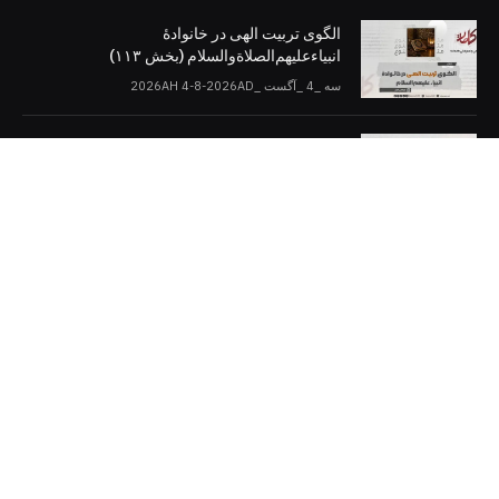
الگوی تربیت الهی در خانوادۀ
انبیاءعلیهم‌الصلاةو‌السلام (بخش ۱۱۳)
سه _4 _آگست _2026AH 4-8-2026AD
اسلام و دموکراسی (بخش: ۱۰)
سه _4 _آگست _2026AH 4-8-2026AD
کلمات را در صفحات مجازی [دنبال کنید]
Twitter
Facebook
Telegram
YouTube
WhatsApp
Instagram