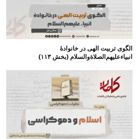
الگوی تربیت الهی در خانوادۀ
انبیاءعلیهم‌الصلاةو‌السلام (بخش ۱۱۳)