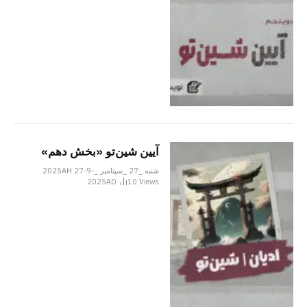
آیین شین‌تو «بخش دهم»
شنبه _27 _سپتامبر _2025AH 27-9-
2025AD
10
Views