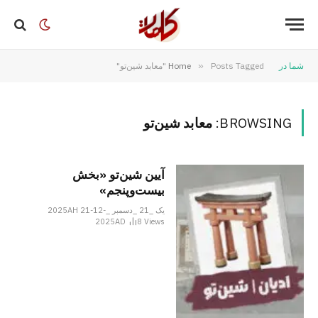
شما در
Posts Tagged "معابد شین‌تو"
»
Home
BROWSING:
معابد شین‌تو
آیین شین‌تو «بخش
بیست‌وپنجم»
یک _21 _دسمبر _2025AH 21-12-
2025AD
8
Views