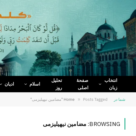
WhatsApp
Telegram
Facebook
X
(Twitter)
انتخاب
صفحۀ
تحلیل
اسلام
ادیان
زبان
اصلی
روز
شما در
Posts Tagged "مضامین نیهیلیزمی"
»
Home
BROWSING:
مضامین نیهیلیزمی