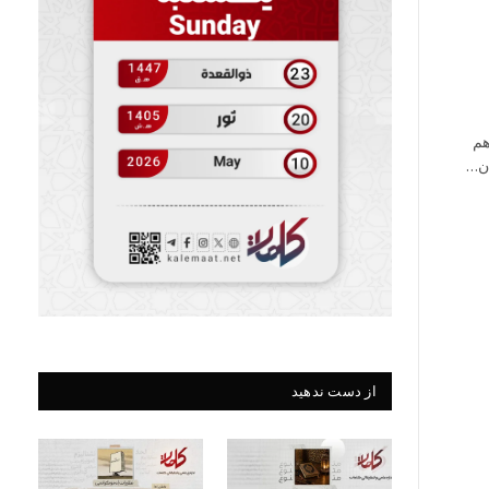
هم
ان…
از دست ندهید