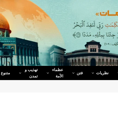
عظماء‌
تهذیب و
نظریات
فتن
متنوع
الأمة
تمدن