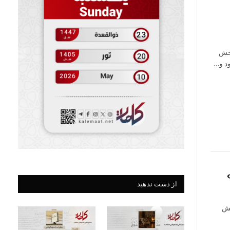
بخش
ود و…
از دست ندهید
خش