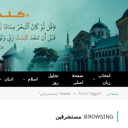
WhatsApp
Telegram
Facebook
X
(Twitter)
انتخاب
صفحۀ
تحلیل
اسلام
ادیان
زبان
اصلی
روز
شما در
Posts Tagged "مستشرقین"
»
Home
BROWSING:
مستشرقین