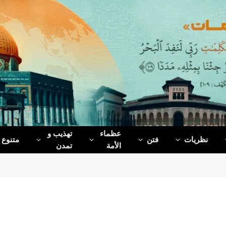
عظماء‌
تهذیب و
نظریات
فتن
متنوع
الأمة
تمدن