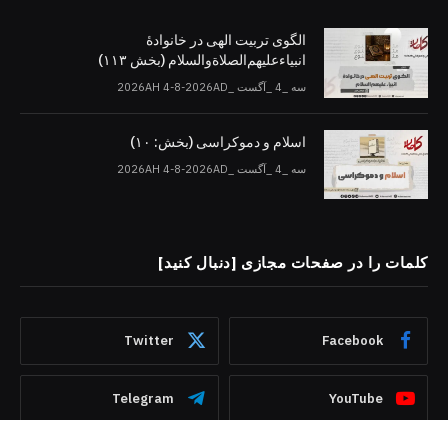
الگوی تربیت الهی در خانوادۀ
انبیاءعلیهم‌الصلاةو‌السلام (بخش ۱۱۳)
سه _4 _آگست _2026AH 4-8-2026AD
اسلام و دموکراسی (بخش: ۱۰)
سه _4 _آگست _2026AH 4-8-2026AD
کلمات را در صفحات مجازی [دنبال کنید]
Twitter
Facebook
Telegram
YouTube