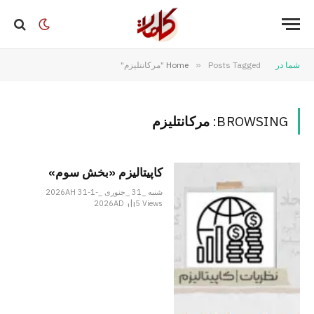
شما در
Posts Tagged "مرکانتلیزم"
»
Home
BROWSING:
مرکانتلیزم
کاپیتالیزم «بخش سوم»
شنبه _31 _جنوری _2026AH 31-1-
2026AD
5
Views