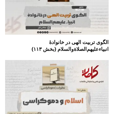
الگوی تربیت الهی در خانوادۀ
انبیاءعلیهم‌الصلاةو‌السلام (بخش ۱۱۳)