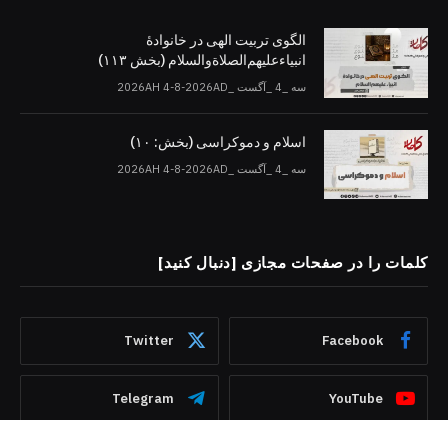
الگوی تربیت الهی در خانوادۀ
انبیاءعلیهم‌الصلاةو‌السلام (بخش ۱۱۳)
سه _4 _آگست _2026AH 4-8-2026AD
اسلام و دموکراسی (بخش: ۱۰)
سه _4 _آگست _2026AH 4-8-2026AD
کلمات را در صفحات مجازی [دنبال کنید]
Twitter
Facebook
Telegram
YouTube