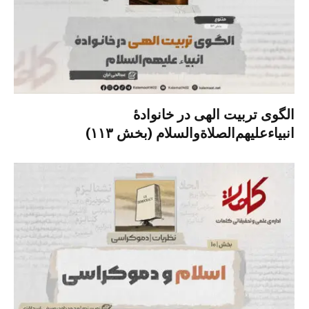
الگوی تربیت الهی در خانوادۀ
انبیاءعلیهم‌الصلاةو‌السلام (بخش ۱۱۳)