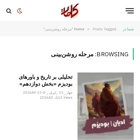
شما در
Posts Tagged "مرحله روشن‌بینی"
»
Home
BROWSING:
مرحله روشن‌بینی
تحلیلی بر تاریخ و باورهای
بودیزم «بخش دوازدهم»
چهار _15 _اپریل _2026AH 15-4-
2026AD
10
Views