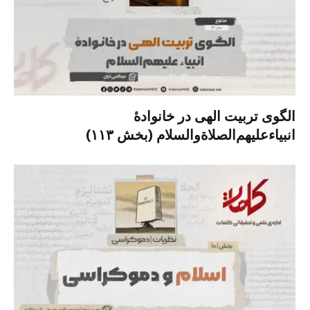
الگوی تربیت الهی در خانوادۀ
انبیاءعلیهم‌الصلاةو‌السلام (بخش ۱۱۳)