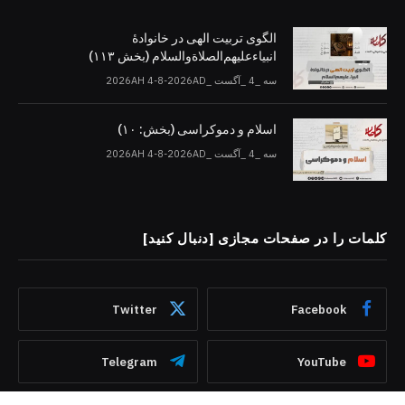
الگوی تربیت الهی در خانوادۀ
انبیاءعلیهم‌الصلاةو‌السلام (بخش ۱۱۳)
سه _4 _آگست _2026AH 4-8-2026AD
اسلام و دموکراسی (بخش: ۱۰)
سه _4 _آگست _2026AH 4-8-2026AD
کلمات را در صفحات مجازی [دنبال کنید]
Twitter
Facebook
Telegram
YouTube