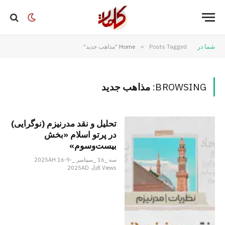
شما در
Posts Tagged "مذاهب جدید"
»
Home
BROWSING:
مذاهب جدید
تحلیل و نقد مدرنیزم (نوگرایی)
در پرتو اسلام «بخش
بیست‌وسوم»
سه _16 _سپتامبر _2025AH 16-9-
2025AD
8
Views